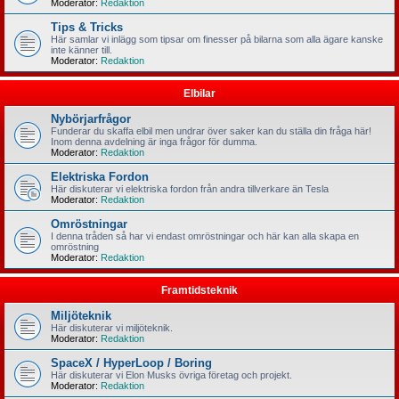
Moderator:
Redaktion
Tips & Tricks
Här samlar vi inlägg som tipsar om finesser på bilarna som alla ägare kanske
inte känner till.
Moderator:
Redaktion
Elbilar
Nybörjarfrågor
Funderar du skaffa elbil men undrar över saker kan du ställa din fråga här!
Inom denna avdelning är inga frågor för dumma.
Moderator:
Redaktion
Elektriska Fordon
Här diskuterar vi elektriska fordon från andra tillverkare än Tesla
Moderator:
Redaktion
Omröstningar
I denna tråden så har vi endast omröstningar och här kan alla skapa en
omröstning
Moderator:
Redaktion
Framtidsteknik
Miljöteknik
Här diskuterar vi miljöteknik.
Moderator:
Redaktion
SpaceX / HyperLoop / Boring
Här diskuterar vi Elon Musks övriga företag och projekt.
Moderator:
Redaktion