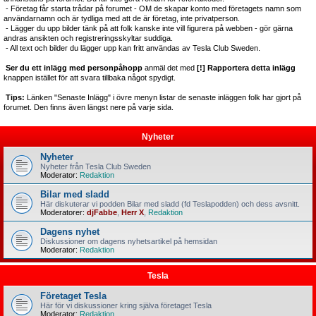
- Företag får starta trådar på forumet - OM de skapar konto med företagets namn som
användarnamn och är tydliga med att de är företag, inte privatperson.
- Lägger du upp bilder tänk på att folk kanske inte vill figurera på webben - gör gärna
andras ansikten och registreringsskyltar suddiga.
- All text och bilder du lägger upp kan fritt användas av Tesla Club Sweden.
Ser du ett inlägg med personpåhopp
anmäl det med
[!] Rapportera detta inlägg
knappen istället för att svara tillbaka något spydigt.
Tips:
Länken "Senaste Inlägg" i övre menyn listar de senaste inläggen folk har gjort på
forumet. Den finns även längst nere på varje sida.
Nyheter
Nyheter
Nyheter från Tesla Club Sweden
Moderator:
Redaktion
Bilar med sladd
Här diskuterar vi podden Bilar med sladd (fd Teslapodden) och dess avsnitt.
Moderatorer:
djFabbe
,
Herr X
,
Redaktion
Dagens nyhet
Diskussioner om dagens nyhetsartikel på hemsidan
Moderator:
Redaktion
Tesla
Företaget Tesla
Här för vi diskussioner kring själva företaget Tesla
Moderator:
Redaktion