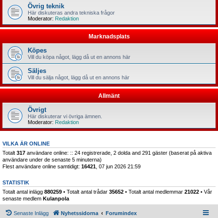
Övrig teknik
Här diskuteras andra tekniska frågor
Moderator:
Redaktion
Marknadsplats
Köpes
Vill du köpa något, lägg då ut en annons här
Säljes
Vill du sälja något, lägg då ut en annons här
Allmänt
Övrigt
Här diskuterar vi övriga ämnen.
Moderator:
Redaktion
VILKA ÄR ONLINE
Totalt
317
användare online: :: 24 registrerade, 2 dolda and 291 gäster (baserat på aktiva
användare under de senaste 5 minuterna)
Flest användare online samtidigt:
16421
, 07 jun 2026 21:59
STATISTIK
Totalt antal inlägg
880259
• Totalt antal trådar
35652
• Totalt antal medlemmar
21022
• Vår
senaste medlem
Kulanpola
Senaste Inlägg
Nyhetssidorna
Forumindex