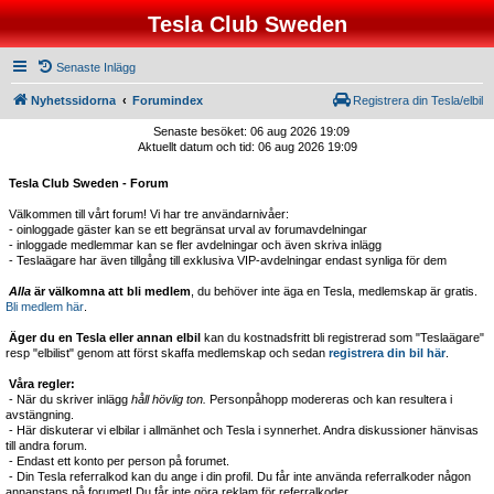
Tesla Club Sweden
Senaste Inlägg
Nyhetssidorna
Forumindex
Registrera din Tesla/elbil
Senaste besöket: 06 aug 2026 19:09
Aktuellt datum och tid: 06 aug 2026 19:09
Tesla Club Sweden - Forum
Välkommen till vårt forum! Vi har tre användarnivåer:
- oinloggade gäster kan se ett begränsat urval av forumavdelningar
- inloggade medlemmar kan se fler avdelningar och även skriva inlägg
- Teslaägare har även tillgång till exklusiva VIP-avdelningar endast synliga för dem
Alla
är välkomna att bli medlem
, du behöver inte äga en Tesla, medlemskap är gratis.
Bli medlem här
.
Äger du en Tesla eller annan elbil
kan du kostnadsfritt bli registrerad som "Teslaägare"
resp "elbilist" genom att först skaffa medlemskap och sedan
registrera din bil här
.
Våra regler:
- När du skriver inlägg
håll hövlig ton.
Personpåhopp modereras och kan resultera i
avstängning.
- Här diskuterar vi elbilar i allmänhet och Tesla i synnerhet. Andra diskussioner hänvisas
till andra forum.
- Endast ett konto per person på forumet.
- Din Tesla referralkod kan du ange i din profil. Du får inte använda referralkoder någon
annanstans på forumet! Du får inte göra reklam för referralkoder.