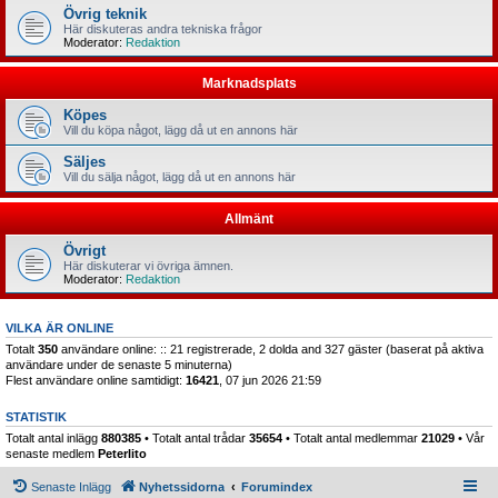
Övrig teknik
Här diskuteras andra tekniska frågor
Moderator:
Redaktion
Marknadsplats
Köpes
Vill du köpa något, lägg då ut en annons här
Säljes
Vill du sälja något, lägg då ut en annons här
Allmänt
Övrigt
Här diskuterar vi övriga ämnen.
Moderator:
Redaktion
VILKA ÄR ONLINE
Totalt
350
användare online: :: 21 registrerade, 2 dolda and 327 gäster (baserat på aktiva
användare under de senaste 5 minuterna)
Flest användare online samtidigt:
16421
, 07 jun 2026 21:59
STATISTIK
Totalt antal inlägg
880385
• Totalt antal trådar
35654
• Totalt antal medlemmar
21029
• Vår
senaste medlem
Peterlito
Senaste Inlägg
Nyhetssidorna
Forumindex