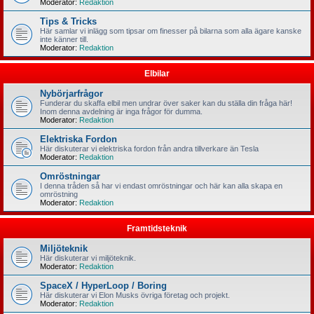
Moderator:
Redaktion
Tips & Tricks
Här samlar vi inlägg som tipsar om finesser på bilarna som alla ägare kanske
inte känner till.
Moderator:
Redaktion
Elbilar
Nybörjarfrågor
Funderar du skaffa elbil men undrar över saker kan du ställa din fråga här!
Inom denna avdelning är inga frågor för dumma.
Moderator:
Redaktion
Elektriska Fordon
Här diskuterar vi elektriska fordon från andra tillverkare än Tesla
Moderator:
Redaktion
Omröstningar
I denna tråden så har vi endast omröstningar och här kan alla skapa en
omröstning
Moderator:
Redaktion
Framtidsteknik
Miljöteknik
Här diskuterar vi miljöteknik.
Moderator:
Redaktion
SpaceX / HyperLoop / Boring
Här diskuterar vi Elon Musks övriga företag och projekt.
Moderator:
Redaktion