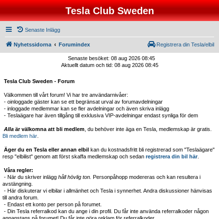
Tesla Club Sweden
Senaste Inlägg
Nyhetssidorna
Forumindex
Registrera din Tesla/elbil
Senaste besöket: 08 aug 2026 08:45
Aktuellt datum och tid: 08 aug 2026 08:45
Tesla Club Sweden - Forum
Välkommen till vårt forum! Vi har tre användarnivåer:
- oinloggade gäster kan se ett begränsat urval av forumavdelningar
- inloggade medlemmar kan se fler avdelningar och även skriva inlägg
- Teslaägare har även tillgång till exklusiva VIP-avdelningar endast synliga för dem
Alla
är välkomna att bli medlem
, du behöver inte äga en Tesla, medlemskap är gratis.
Bli medlem här
.
Äger du en Tesla eller annan elbil
kan du kostnadsfritt bli registrerad som "Teslaägare"
resp "elbilist" genom att först skaffa medlemskap och sedan
registrera din bil här
.
Våra regler:
- När du skriver inlägg
håll hövlig ton.
Personpåhopp modereras och kan resultera i
avstängning.
- Här diskuterar vi elbilar i allmänhet och Tesla i synnerhet. Andra diskussioner hänvisas
till andra forum.
- Endast ett konto per person på forumet.
- Din Tesla referralkod kan du ange i din profil. Du får inte använda referralkoder någon
annanstans på forumet! Du får inte göra reklam för referralkoder.