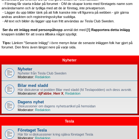
- Företag får starta trådar på forumet - OM de skapar konto med företagets namn som
användarnamn och är tydliga med att de är företag, inte privatperson.
- Lägger du upp bilder tänk på att folk kanske inte vill figurera på webben - gör gärna
andras ansikten och registreringsskyltar suddiga.
- All text och bilder du lägger upp kan fritt användas av Tesla Club Sweden.
Ser du ett inlägg med personpåhopp
anmäl det med
[!] Rapportera detta inlägg
knappen istället för att svara tillbaka något spydigt.
Tips:
Länken "Senaste Inlägg" i övre menyn listar de senaste inläggen folk har gjort på
forumet. Den finns även längst nere på varje sida.
Nyheter
Nyheter
Nyheter från Tesla Club Sweden
Moderator:
Redaktion
Bilar med sladd
Här diskuterar vi podden Bilar med sladd (fd Teslapodden) och dess avsnitt.
Moderatorer:
djFabbe
,
Herr X
,
Redaktion
Dagens nyhet
Diskussioner om dagens nyhetsartikel på hemsidan
Moderator:
Redaktion
Tesla
Företaget Tesla
Här för vi diskussioner kring själva företaget Tesla
Moderator:
Redaktion