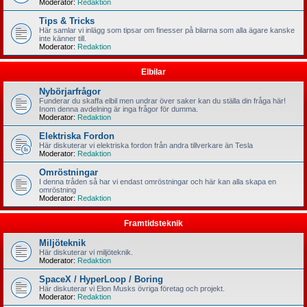
Moderator:
Redaktion
Tips & Tricks
Här samlar vi inlägg som tipsar om finesser på bilarna som alla ägare kanske
inte känner till.
Moderator:
Redaktion
Elbilar
Nybörjarfrågor
Funderar du skaffa elbil men undrar över saker kan du ställa din fråga här!
Inom denna avdelning är inga frågor för dumma.
Moderator:
Redaktion
Elektriska Fordon
Här diskuterar vi elektriska fordon från andra tillverkare än Tesla
Moderator:
Redaktion
Omröstningar
I denna tråden så har vi endast omröstningar och här kan alla skapa en
omröstning
Moderator:
Redaktion
Framtidsteknik
Miljöteknik
Här diskuterar vi miljöteknik.
Moderator:
Redaktion
SpaceX / HyperLoop / Boring
Här diskuterar vi Elon Musks övriga företag och projekt.
Moderator:
Redaktion