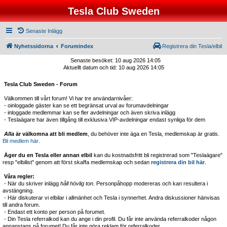
Tesla Club Sweden
Senaste Inlägg
Nyhetssidorna
Forumindex
Registrera din Tesla/elbil
Senaste besöket: 10 aug 2026 14:05
Aktuellt datum och tid: 10 aug 2026 14:05
Tesla Club Sweden - Forum
Välkommen till vårt forum! Vi har tre användarnivåer:
- oinloggade gäster kan se ett begränsat urval av forumavdelningar
- inloggade medlemmar kan se fler avdelningar och även skriva inlägg
- Teslaägare har även tillgång till exklusiva VIP-avdelningar endast synliga för dem
Alla
är välkomna att bli medlem
, du behöver inte äga en Tesla, medlemskap är gratis.
Bli medlem här
.
Äger du en Tesla eller annan elbil
kan du kostnadsfritt bli registrerad som "Teslaägare"
resp "elbilist" genom att först skaffa medlemskap och sedan
registrera din bil här
.
Våra regler:
- När du skriver inlägg
håll hövlig ton.
Personpåhopp modereras och kan resultera i
avstängning.
- Här diskuterar vi elbilar i allmänhet och Tesla i synnerhet. Andra diskussioner hänvisas
till andra forum.
- Endast ett konto per person på forumet.
- Din Tesla referralkod kan du ange i din profil. Du får inte använda referralkoder någon
annanstans på forumet! Du får inte göra reklam för referralkoder.