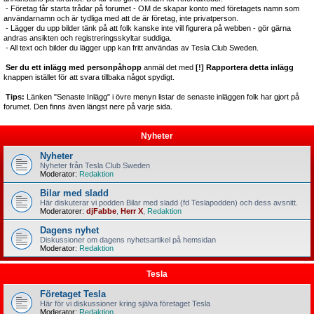
- Företag får starta trådar på forumet - OM de skapar konto med företagets namn som
användarnamn och är tydliga med att de är företag, inte privatperson.
- Lägger du upp bilder tänk på att folk kanske inte vill figurera på webben - gör gärna
andras ansikten och registreringsskyltar suddiga.
- All text och bilder du lägger upp kan fritt användas av Tesla Club Sweden.
Ser du ett inlägg med personpåhopp
anmäl det med
[!] Rapportera detta inlägg
knappen istället för att svara tillbaka något spydigt.
Tips:
Länken "Senaste Inlägg" i övre menyn listar de senaste inläggen folk har gjort på
forumet. Den finns även längst nere på varje sida.
Nyheter
Nyheter
Nyheter från Tesla Club Sweden
Moderator:
Redaktion
Bilar med sladd
Här diskuterar vi podden Bilar med sladd (fd Teslapodden) och dess avsnitt.
Moderatorer:
djFabbe
,
Herr X
,
Redaktion
Dagens nyhet
Diskussioner om dagens nyhetsartikel på hemsidan
Moderator:
Redaktion
Tesla
Företaget Tesla
Här för vi diskussioner kring själva företaget Tesla
Moderator:
Redaktion