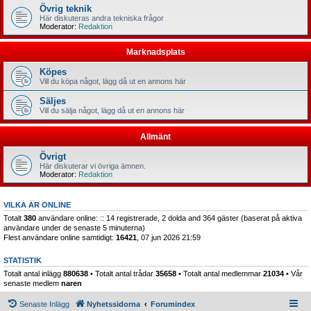
Övrig teknik
Här diskuteras andra tekniska frågor
Moderator:
Redaktion
Marknadsplats
Köpes
Vill du köpa något, lägg då ut en annons här
Säljes
Vill du sälja något, lägg då ut en annons här
Allmänt
Övrigt
Här diskuterar vi övriga ämnen.
Moderator:
Redaktion
VILKA ÄR ONLINE
Totalt
380
användare online: :: 14 registrerade, 2 dolda and 364 gäster (baserat på aktiva
användare under de senaste 5 minuterna)
Flest användare online samtidigt:
16421
, 07 jun 2026 21:59
STATISTIK
Totalt antal inlägg
880638
• Totalt antal trådar
35658
• Totalt antal medlemmar
21034
• Vår
senaste medlem
naren
Senaste Inlägg
Nyhetssidorna
Forumindex