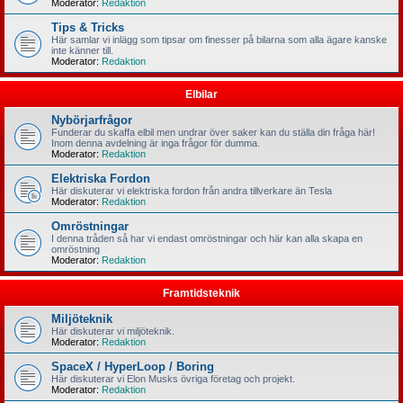
Moderator:
Redaktion
Tips & Tricks
Här samlar vi inlägg som tipsar om finesser på bilarna som alla ägare kanske
inte känner till.
Moderator:
Redaktion
Elbilar
Nybörjarfrågor
Funderar du skaffa elbil men undrar över saker kan du ställa din fråga här!
Inom denna avdelning är inga frågor för dumma.
Moderator:
Redaktion
Elektriska Fordon
Här diskuterar vi elektriska fordon från andra tillverkare än Tesla
Moderator:
Redaktion
Omröstningar
I denna tråden så har vi endast omröstningar och här kan alla skapa en
omröstning
Moderator:
Redaktion
Framtidsteknik
Miljöteknik
Här diskuterar vi miljöteknik.
Moderator:
Redaktion
SpaceX / HyperLoop / Boring
Här diskuterar vi Elon Musks övriga företag och projekt.
Moderator:
Redaktion