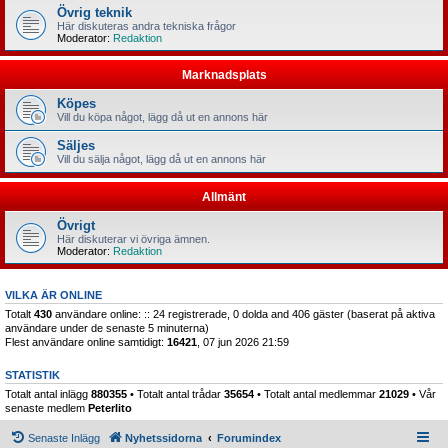
Övrig teknik
Här diskuteras andra tekniska frågor
Moderator:
Redaktion
Marknadsplats
Köpes
Vill du köpa något, lägg då ut en annons här
Säljes
Vill du sälja något, lägg då ut en annons här
Allmänt
Övrigt
Här diskuterar vi övriga ämnen.
Moderator:
Redaktion
VILKA ÄR ONLINE
Totalt
430
användare online: :: 24 registrerade, 0 dolda and 406 gäster (baserat på aktiva
användare under de senaste 5 minuterna)
Flest användare online samtidigt:
16421
, 07 jun 2026 21:59
STATISTIK
Totalt antal inlägg
880355
• Totalt antal trådar
35654
• Totalt antal medlemmar
21029
• Vår
senaste medlem
Peterlito
Senaste Inlägg
Nyhetssidorna
Forumindex