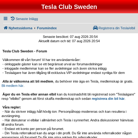
Tesla Club Sweden
Senaste Inlägg
Nyhetssidorna
Forumindex
Registrera din Tesla/elbil
Senaste besöket: 07 aug 2026 20:54
Aktuellt datum och tid: 07 aug 2026 20:54
Tesla Club Sweden - Forum
Välkommen till vårt forum! Vi har tre användarnivåer:
- oinloggade gäster kan se ett begränsat urval av forumavdelningar
- inloggade medlemmar kan se fler avdelningar och även skriva inlägg
- Teslaägare har även tillgång till exklusiva VIP-avdelningar endast synliga för dem
Alla
är välkomna att bli medlem
, du behöver inte äga en Tesla, medlemskap är gratis.
Bli medlem här
.
Äger du en Tesla eller annan elbil
kan du kostnadsfritt bli registrerad som "Teslaägare"
resp "elbilist" genom att först skaffa medlemskap och sedan
registrera din bil här
.
Våra regler:
- När du skriver inlägg
håll hövlig ton.
Personpåhopp modereras och kan resultera i
avstängning.
- Här diskuterar vi elbilar i allmänhet och Tesla i synnerhet. Andra diskussioner hänvisas
till andra forum.
- Endast ett konto per person på forumet.
- Din Tesla referralkod kan du ange i din profil. Du får inte använda referralkoder någon
annanstans på forumet! Du får inte göra reklam för referralkoder.