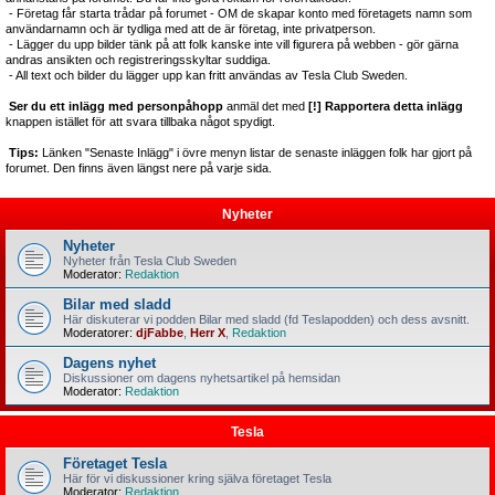
- Företag får starta trådar på forumet - OM de skapar konto med företagets namn som
användarnamn och är tydliga med att de är företag, inte privatperson.
- Lägger du upp bilder tänk på att folk kanske inte vill figurera på webben - gör gärna
andras ansikten och registreringsskyltar suddiga.
- All text och bilder du lägger upp kan fritt användas av Tesla Club Sweden.
Ser du ett inlägg med personpåhopp
anmäl det med
[!] Rapportera detta inlägg
knappen istället för att svara tillbaka något spydigt.
Tips:
Länken "Senaste Inlägg" i övre menyn listar de senaste inläggen folk har gjort på
forumet. Den finns även längst nere på varje sida.
Nyheter
Nyheter
Nyheter från Tesla Club Sweden
Moderator:
Redaktion
Bilar med sladd
Här diskuterar vi podden Bilar med sladd (fd Teslapodden) och dess avsnitt.
Moderatorer:
djFabbe
,
Herr X
,
Redaktion
Dagens nyhet
Diskussioner om dagens nyhetsartikel på hemsidan
Moderator:
Redaktion
Tesla
Företaget Tesla
Här för vi diskussioner kring själva företaget Tesla
Moderator:
Redaktion