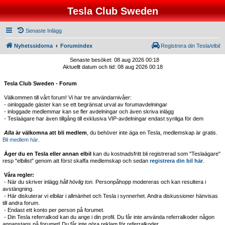
Tesla Club Sweden
Senaste Inlägg
Nyhetssidorna
Forumindex
Registrera din Tesla/elbil
Senaste besöket: 08 aug 2026 00:18
Aktuellt datum och tid: 08 aug 2026 00:18
Tesla Club Sweden - Forum
Välkommen till vårt forum! Vi har tre användarnivåer:
- oinloggade gäster kan se ett begränsat urval av forumavdelningar
- inloggade medlemmar kan se fler avdelningar och även skriva inlägg
- Teslaägare har även tillgång till exklusiva VIP-avdelningar endast synliga för dem
Alla
är välkomna att bli medlem
, du behöver inte äga en Tesla, medlemskap är gratis.
Bli medlem här
.
Äger du en Tesla eller annan elbil
kan du kostnadsfritt bli registrerad som "Teslaägare"
resp "elbilist" genom att först skaffa medlemskap och sedan
registrera din bil här
.
Våra regler:
- När du skriver inlägg
håll hövlig ton.
Personpåhopp modereras och kan resultera i
avstängning.
- Här diskuterar vi elbilar i allmänhet och Tesla i synnerhet. Andra diskussioner hänvisas
till andra forum.
- Endast ett konto per person på forumet.
- Din Tesla referralkod kan du ange i din profil. Du får inte använda referralkoder någon
annanstans på forumet! Du får inte göra reklam för referralkoder.