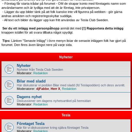
- Företag får starta trådar på forumet - OM de skapar konto med företagets namn som
användarnamn och är tydliga med att de är företag, inte privatperson.
- Lägger du upp bilder tänk på att folk kanske inte vill figurera på webben - gör gärna
andras ansikten och registreringsskyltar suddiga.
- All text och bilder du lägger upp kan fritt användas av Tesla Club Sweden.
Ser du ett inlägg med personpåhopp
anmäl det med
[!] Rapportera detta inlägg
knappen istället för att svara tillbaka något spydigt.
Tips:
Länken "Senaste Inlägg" i övre menyn listar de senaste inläggen folk har gjort på
forumet. Den finns även längst nere på varje sida.
Nyheter
Nyheter
Nyheter från Tesla Club Sweden
Moderator:
Redaktion
Bilar med sladd
Här diskuterar vi podden Bilar med sladd (fd Teslapodden) och dess avsnitt.
Moderatorer:
djFabbe
,
Herr X
,
Redaktion
Dagens nyhet
Diskussioner om dagens nyhetsartikel på hemsidan
Moderator:
Redaktion
Tesla
Företaget Tesla
Här för vi diskussioner kring själva företaget Tesla
Moderator:
Redaktion