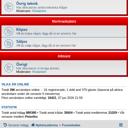
Övrig teknik
Här diskuteras andra tekniska frågor
Moderator:
Redaktion
Marknadsplats
Köpes
Vill du köpa något, lägg då ut en annons här
Säljes
Vill du sälja något, lägg då ut en annons här
Allmänt
Övrigt
Här diskuterar vi övriga ämnen.
Moderator:
Redaktion
VILKA ÄR ONLINE
Totalt
396
användare online: :: 16 registrerade, 1 dold and 379 gäster (baserat på aktiva
användare under de senaste 5 minuterna)
Flest användare online samtidigt:
16421
, 07 jun 2026 21:59
STATISTIK
Totalt antal inlägg
880380
• Totalt antal trådar
35654
• Totalt antal medlemmar
21029
• Vår
senaste medlem
Peterlito
Senaste Inlägg
Nyhetssidorna
Forumindex