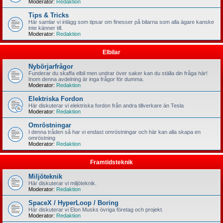
Moderator:
Redaktion
Tips & Tricks
Här samlar vi inlägg som tipsar om finesser på bilarna som alla ägare kanske
inte känner till.
Moderator:
Redaktion
Elbilar
Nybörjarfrågor
Funderar du skaffa elbil men undrar över saker kan du ställa din fråga här!
Inom denna avdelning är inga frågor för dumma.
Moderator:
Redaktion
Elektriska Fordon
Här diskuterar vi elektriska fordon från andra tillverkare än Tesla
Moderator:
Redaktion
Omröstningar
I denna tråden så har vi endast omröstningar och här kan alla skapa en
omröstning
Moderator:
Redaktion
Framtidsteknik
Miljöteknik
Här diskuterar vi miljöteknik.
Moderator:
Redaktion
SpaceX / HyperLoop / Boring
Här diskuterar vi Elon Musks övriga företag och projekt.
Moderator:
Redaktion