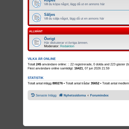
Köpes
Vill du köpa något, lägg då ut en annons här
Säljes
Vill du sälja något, lägg då ut en annons här
ALLMÄNT
Övrigt
Här diskuterar vi övriga ämnen.
Moderator:
Redaktion
VILKA ÄR ONLINE
Totalt
245
användare online: :: 22 registrerade, 0 dolda and 223 gäster 
Flest användare online samtidigt:
16421
, 07 jun 2026 21:59
STATISTIK
Totalt antal inlägg
880276
• Totalt antal trådar
35652
• Totalt antal medl
Senaste Inlägg
Nyhetssidorna
Forumindex