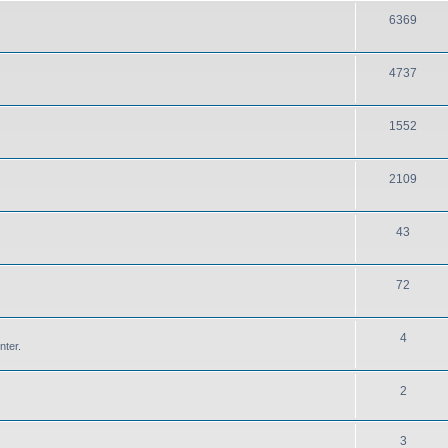
6369
4737
1552
2109
43
72
4
nter.
2
3