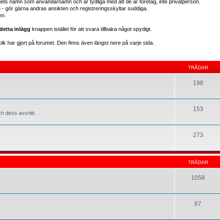
gets namn som användarnamn och är tydliga med att de är företag, inte privatperson.
en - gör gärna andras ansikten och registreringsskyltar suddiga.
en.
detta inlägg
knappen istället för att svara tillbaka något spydigt.
lk har gjort på forumet. Den finns även längst nere på varje sida.
TRÅDAR
198
153
h dess avsnitt.
273
TRÅDAR
1058
67