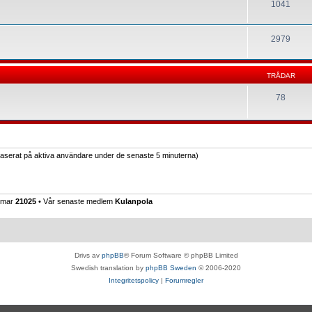
1041
2979
TRÅDAR
78
(baserat på aktiva användare under de senaste 5 minuterna)
emmar
21025
• Vår senaste medlem
Kulanpola
Drivs av
phpBB
® Forum Software © phpBB Limited
Swedish translation by
phpBB Sweden
© 2006-2020
Integritetspolicy
|
Forumregler