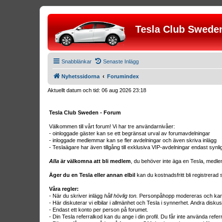
Tesla Club Swede
Snabblänkar
Senaste Inlägg
Nyhetssidorna
Forumindex
Aktuellt datum och tid: 06 aug 2026 23:18
Tesla Club Sweden - Forum
Välkommen till vårt forum! Vi har tre användarnivåer:
- oinloggade gäster kan se ett begränsat urval av forumavdelningar
- inloggade medlemmar kan se fler avdelningar och även skriva inlägg
- Teslaägare har även tillgång till exklusiva VIP-avdelningar endast synl
Alla
är välkomna att bli medlem
, du behöver inte äga en Tesla, medle
Äger du en Tesla eller annan elbil
kan du kostnadsfritt bli registrera
Våra regler:
- När du skriver inlägg
håll hövlig ton.
Personpåhopp modereras och kan r
- Här diskuterar vi elbilar i allmänhet och Tesla i synnerhet. Andra diskus
- Endast ett konto per person på forumet.
- Din Tesla referralkod kan du ange i din profil. Du får inte använda ref