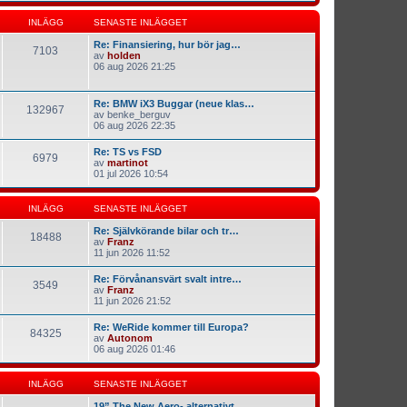
INLÄGG
SENASTE INLÄGGET
Re: Finansiering, hur bör jag…
7103
av
holden
06 aug 2026 21:25
Re: BMW iX3 Buggar (neue klas…
132967
av
benke_berguv
06 aug 2026 22:35
Re: TS vs FSD
6979
av
martinot
01 jul 2026 10:54
INLÄGG
SENASTE INLÄGGET
Re: Självkörande bilar och tr…
18488
av
Franz
11 jun 2026 11:52
Re: Förvånansvärt svalt intre…
3549
av
Franz
11 jun 2026 21:52
Re: WeRide kommer till Europa?
84325
av
Autonom
06 aug 2026 01:46
INLÄGG
SENASTE INLÄGGET
19” The New Aero- alternativt…