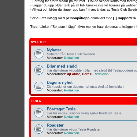
- Företag får starta trådar på forumet - OM de skapar konto med företa
- Lägger du upp bilder tänk på att folk kanske inte vill figurera på webb
- All text och bilder du lägger upp kan fritt användas av Tesla Club Swed
Ser du ett inlägg med personpåhopp
anmäl det med
[!] Rapportera 
Tips:
Länken "Senaste Inlägg" i övre menyn listar de senaste inläggen fo
NYHETER
Nyheter
Nyheter från Tesla Club Sweden
Moderator:
Redaktion
Bilar med sladd
Här diskuterar vi podden Bilar med sladd (fd Teslapodden) oc
Moderatorer:
djFabbe
,
Herr X
,
Redaktion
Dagens nyhet
Diskussioner om dagens nyhetsartikel på hemsidan
Moderator:
Redaktion
TESLA
Företaget Tesla
Här för vi diskussioner kring själva företaget Tesla
Moderator:
Redaktion
Roadster
Här diskuterar vi om Tesla Roadster
Moderator:
Redaktion