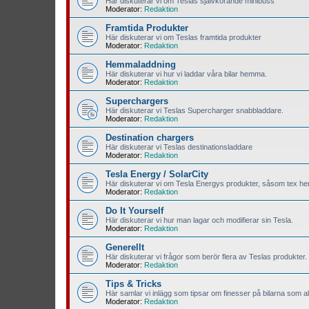
Här diskuterar vi om Teslas självkörande minibuss
Moderator:
Redaktion
Framtida Produkter
Här diskuterar vi om Teslas framtida produkter
Moderator:
Redaktion
Hemmaladdning
Här diskuterar vi hur vi laddar våra bilar hemma.
Moderator:
Redaktion
Superchargers
Här diskuterar vi Teslas Supercharger snabbladdare.
Moderator:
Redaktion
Destination chargers
Här diskuterar vi Teslas destinationsladdare
Moderator:
Redaktion
Tesla Energy / SolarCity
Här diskuterar vi om Tesla Energys produkter, såsom tex hem
Moderator:
Redaktion
Do It Yourself
Här diskuterar vi hur man lagar och modifierar sin Tesla.
Moderator:
Redaktion
Generellt
Här diskuterar vi frågor som berör flera av Teslas produkter.
Moderator:
Redaktion
Tips & Tricks
Här samlar vi inlägg som tipsar om finesser på bilarna som all
Moderator:
Redaktion