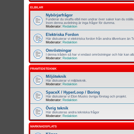
ELBILAR
Nybörjarfrågor
Funderar du skaffa elbil men undrar över saker kan du ställa 
Inom denna avdelning är inga frågor för dumma.
Moderator:
Redaktion
Elektriska Fordon
Här diskuterar vi elektriska fordon från andra tillverkare än T
Moderator:
Redaktion
Omröstningar
I denna tråden så har vi endast omröstningar och här kan al
Moderator:
Redaktion
FRAMTIDSTEKNIK
Miljöteknik
Här diskuterar vi miljöteknik.
Moderator:
Redaktion
SpaceX / HyperLoop / Boring
Här diskuterar vi Elon Musks övriga företag och projekt.
Moderator:
Redaktion
Övrig teknik
Här diskuteras andra tekniska frågor
Moderator:
Redaktion
MARKNADSPLATS