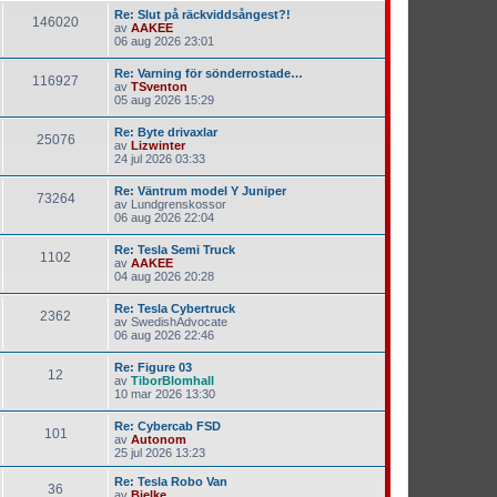
Re: Slut på räckviddsångest?!
146020
av
AAKEE
06 aug 2026 23:01
Re: Varning för sönderrostade…
116927
av
TSventon
05 aug 2026 15:29
Re: Byte drivaxlar
25076
av
Lizwinter
24 jul 2026 03:33
Re: Väntrum model Y Juniper
73264
av
Lundgrenskossor
06 aug 2026 22:04
Re: Tesla Semi Truck
1102
av
AAKEE
04 aug 2026 20:28
Re: Tesla Cybertruck
2362
av
SwedishAdvocate
06 aug 2026 22:46
Re: Figure 03
12
av
TiborBlomhall
10 mar 2026 13:30
Re: Cybercab FSD
101
av
Autonom
25 jul 2026 13:23
Re: Tesla Robo Van
36
av
Bjelke