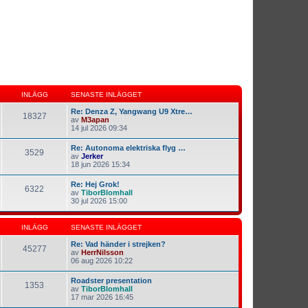
INLÄGG
SENASTE INLÄGGET
Re: Denza Z, Yangwang U9 Xtre…
18327
av
M3apan
14 jul 2026 09:34
Re: Autonoma elektriska flyg …
3529
av
Jerker
18 jun 2026 15:34
Re: Hej Grok!
6322
av
TiborBlomhall
30 jul 2026 15:00
INLÄGG
SENASTE INLÄGGET
Re: Vad händer i strejken?
45277
av
HerrNilsson
06 aug 2026 10:22
Roadster presentation
1353
av
TiborBlomhall
17 mar 2026 16:45