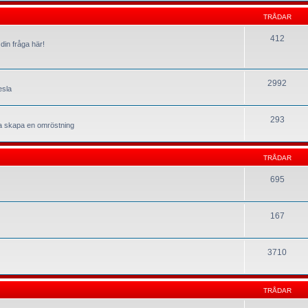
TRÅDAR
412
din fråga här!
2992
esla
293
la skapa en omröstning
TRÅDAR
695
167
3710
TRÅDAR