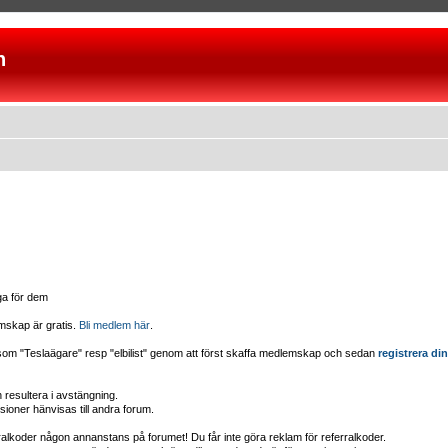
n
iga för dem
mskap är gratis.
Bli medlem här
.
d som "Teslaägare" resp "elbilist" genom att först skaffa medlemskap och sedan
registrera din
esultera i avstängning.
sioner hänvisas till andra forum.
erralkoder någon annanstans på forumet! Du får inte göra reklam för referralkoder.