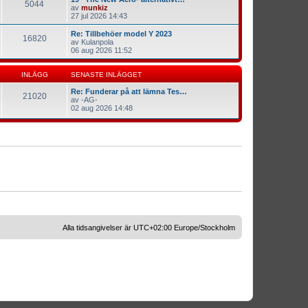
5044
av
munkiz
27 jul 2026 14:43
Re: Tillbehöer model Y 2023
16820
av
Kulanpola
06 aug 2026 11:52
INLÄGG
SENASTE INLÄGGET
Re: Funderar på att lämna Tes…
21020
av
-AG-
02 aug 2026 14:48
Alla tidsangivelser är UTC+02:00 Europe/Stockholm