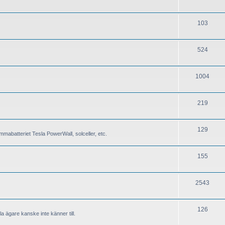
103
524
1004
219
129
mabatteriet Tesla PowerWall, solceller, etc.
155
2543
126
a ägare kanske inte känner till.