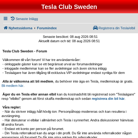
Tesla Club Sweden
Senaste Inlägg
Nyhetssidorna
Forumindex
Registrera din Tesla/elbil
Senaste besöket: 08 aug 2026 08:51
Aktuellt datum och tid: 08 aug 2026 08:51
Tesla Club Sweden - Forum
Välkommen till vårt forum! Vi har tre användarnivåer:
- oinloggade gäster kan se ett begränsat urval av forumavdelningar
- inloggade medlemmar kan se fler avdelningar och även skriva inlägg
- Teslaägare har även tillgång till exklusiva VIP-avdelningar endast synliga för dem
Alla
är välkomna att bli medlem
, du behöver inte äga en Tesla, medlemskap är gratis.
Bli medlem här
.
Äger du en Tesla eller annan elbil
kan du kostnadsfritt bli registrerad som "Teslaägare"
resp "elbilist" genom att först skaffa medlemskap och sedan
registrera din bil här
.
Våra regler:
- När du skriver inlägg
håll hövlig ton.
Personpåhopp modereras och kan resultera i
avstängning.
- Här diskuterar vi elbilar i allmänhet och Tesla i synnerhet. Andra diskussioner hänvisas
till andra forum.
- Endast ett konto per person på forumet.
- Din Tesla referralkod kan du ange i din profil. Du får inte använda referralkoder någon
annanstans på forumet! Du får inte göra reklam för referralkoder.