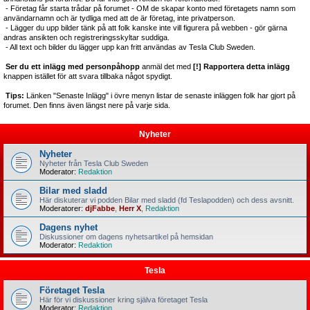
- Företag får starta trådar på forumet - OM de skapar konto med företagets namn som
användarnamn och är tydliga med att de är företag, inte privatperson.
- Lägger du upp bilder tänk på att folk kanske inte vill figurera på webben - gör gärna
andras ansikten och registreringsskyltar suddiga.
- All text och bilder du lägger upp kan fritt användas av Tesla Club Sweden.
Ser du ett inlägg med personpåhopp
anmäl det med
[!] Rapportera detta inlägg
knappen istället för att svara tillbaka något spydigt.
Tips:
Länken "Senaste Inlägg" i övre menyn listar de senaste inläggen folk har gjort på
forumet. Den finns även längst nere på varje sida.
Nyheter
Nyheter
Nyheter från Tesla Club Sweden
Moderator:
Redaktion
Bilar med sladd
Här diskuterar vi podden Bilar med sladd (fd Teslapodden) och dess avsnitt.
Moderatorer:
djFabbe
,
Herr X
,
Redaktion
Dagens nyhet
Diskussioner om dagens nyhetsartikel på hemsidan
Moderator:
Redaktion
Tesla
Företaget Tesla
Här för vi diskussioner kring själva företaget Tesla
Moderator:
Redaktion