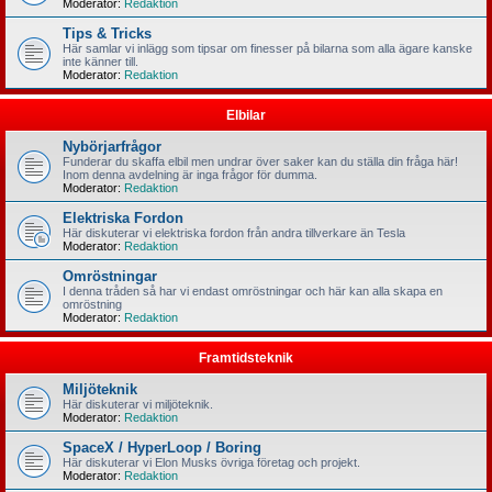
Moderator:
Redaktion
Tips & Tricks
Här samlar vi inlägg som tipsar om finesser på bilarna som alla ägare kanske
inte känner till.
Moderator:
Redaktion
Elbilar
Nybörjarfrågor
Funderar du skaffa elbil men undrar över saker kan du ställa din fråga här!
Inom denna avdelning är inga frågor för dumma.
Moderator:
Redaktion
Elektriska Fordon
Här diskuterar vi elektriska fordon från andra tillverkare än Tesla
Moderator:
Redaktion
Omröstningar
I denna tråden så har vi endast omröstningar och här kan alla skapa en
omröstning
Moderator:
Redaktion
Framtidsteknik
Miljöteknik
Här diskuterar vi miljöteknik.
Moderator:
Redaktion
SpaceX / HyperLoop / Boring
Här diskuterar vi Elon Musks övriga företag och projekt.
Moderator:
Redaktion