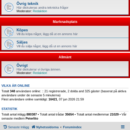
Övrig teknik
Här diskuteras andra tekniska frågor
Moderator:
Redaktion
Marknadsplats
Köpes
Vill du köpa något, lägg då ut en annons här
Säljes
Vill du sälja något, lägg då ut en annons här
Allmänt
Övrigt
Här diskuterar vi övriga ämnen.
Moderator:
Redaktion
VILKA ÄR ONLINE
Totalt
348
användare online: :: 21 registrerade, 2 dolda and 325 gäster (baserat på aktiva
användare under de senaste 5 minuterna)
Flest användare online samtidigt:
16421
, 07 jun 2026 21:59
STATISTIK
Totalt antal inlägg
880387
• Totalt antal trådar
35654
• Totalt antal medlemmar
21029
• Vår
senaste medlem
Peterlito
Senaste Inlägg
Nyhetssidorna
Forumindex