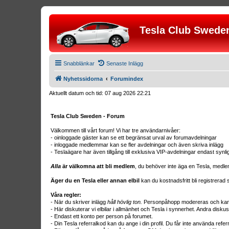
Tesla Club Swede
Snabblänkar
Senaste Inlägg
Nyhetssidorna
Forumindex
Aktuellt datum och tid: 07 aug 2026 22:21
Tesla Club Sweden - Forum
Välkommen till vårt forum! Vi har tre användarnivåer:
- oinloggade gäster kan se ett begränsat urval av forumavdelningar
- inloggade medlemmar kan se fler avdelningar och även skriva inlägg
- Teslaägare har även tillgång till exklusiva VIP-avdelningar endast synl
Alla
är välkomna att bli medlem
, du behöver inte äga en Tesla, medle
Äger du en Tesla eller annan elbil
kan du kostnadsfritt bli registrera
Våra regler:
- När du skriver inlägg
håll hövlig ton.
Personpåhopp modereras och kan r
- Här diskuterar vi elbilar i allmänhet och Tesla i synnerhet. Andra diskus
- Endast ett konto per person på forumet.
- Din Tesla referralkod kan du ange i din profil. Du får inte använda ref