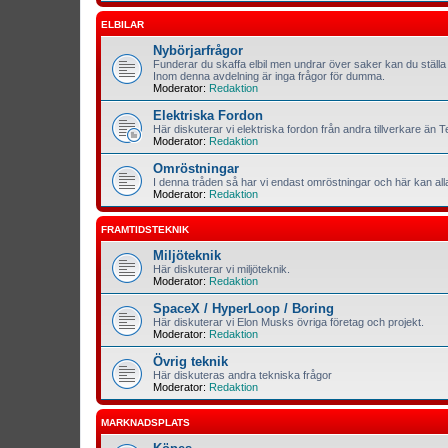
ELBILAR
Nybörjarfrågor
Funderar du skaffa elbil men undrar över saker kan du ställa 
Inom denna avdelning är inga frågor för dumma.
Moderator:
Redaktion
Elektriska Fordon
Här diskuterar vi elektriska fordon från andra tillverkare än T
Moderator:
Redaktion
Omröstningar
I denna tråden så har vi endast omröstningar och här kan al
Moderator:
Redaktion
FRAMTIDSTEKNIK
Miljöteknik
Här diskuterar vi miljöteknik.
Moderator:
Redaktion
SpaceX / HyperLoop / Boring
Här diskuterar vi Elon Musks övriga företag och projekt.
Moderator:
Redaktion
Övrig teknik
Här diskuteras andra tekniska frågor
Moderator:
Redaktion
MARKNADSPLATS