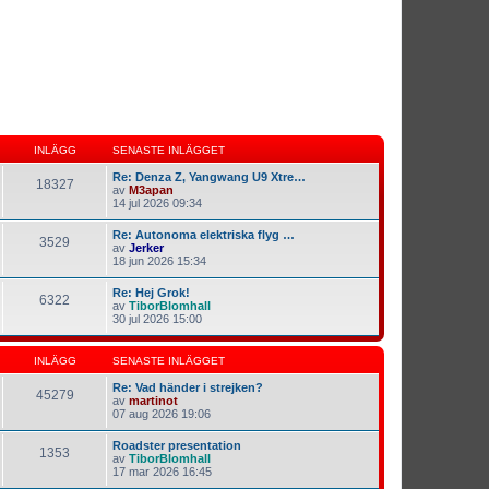
INLÄGG
SENASTE INLÄGGET
Re: Denza Z, Yangwang U9 Xtre…
18327
av
M3apan
14 jul 2026 09:34
Re: Autonoma elektriska flyg …
3529
av
Jerker
18 jun 2026 15:34
Re: Hej Grok!
6322
av
TiborBlomhall
30 jul 2026 15:00
INLÄGG
SENASTE INLÄGGET
Re: Vad händer i strejken?
45279
av
martinot
07 aug 2026 19:06
Roadster presentation
1353
av
TiborBlomhall
17 mar 2026 16:45