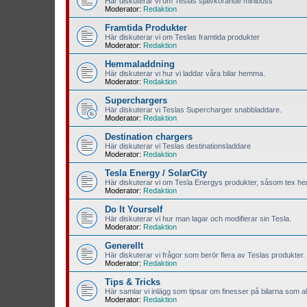
Här diskuterar vi om Teslas självkörande minibuss
Moderator:
Redaktion
Framtida Produkter
Här diskuterar vi om Teslas framtida produkter
Moderator:
Redaktion
Hemmaladdning
Här diskuterar vi hur vi laddar våra bilar hemma.
Moderator:
Redaktion
Superchargers
Här diskuterar vi Teslas Supercharger snabbladdare.
Moderator:
Redaktion
Destination chargers
Här diskuterar vi Teslas destinationsladdare
Moderator:
Redaktion
Tesla Energy / SolarCity
Här diskuterar vi om Tesla Energys produkter, såsom tex hem
Moderator:
Redaktion
Do It Yourself
Här diskuterar vi hur man lagar och modifierar sin Tesla.
Moderator:
Redaktion
Generellt
Här diskuterar vi frågor som berör flera av Teslas produkter.
Moderator:
Redaktion
Tips & Tricks
Här samlar vi inlägg som tipsar om finesser på bilarna som all
Moderator:
Redaktion