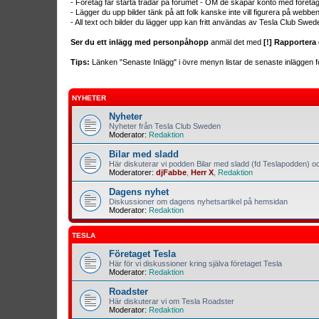
- Företag får starta trådar på forumet - OM de skapar konto med företa
- Lägger du upp bilder tänk på att folk kanske inte vill figurera på webb
- All text och bilder du lägger upp kan fritt användas av Tesla Club Swed
Ser du ett inlägg med personpåhopp
anmäl det med
[!] Rapportera 
Tips:
Länken "Senaste Inlägg" i övre menyn listar de senaste inläggen fo
NYHETER
Nyheter
Nyheter från Tesla Club Sweden
Moderator:
Redaktion
Bilar med sladd
Här diskuterar vi podden Bilar med sladd (fd Teslapodden) oc
Moderatorer:
djFabbe
,
Herr X
,
Redaktion
Dagens nyhet
Diskussioner om dagens nyhetsartikel på hemsidan
Moderator:
Redaktion
TESLA
Företaget Tesla
Här för vi diskussioner kring själva företaget Tesla
Moderator:
Redaktion
Roadster
Här diskuterar vi om Tesla Roadster
Moderator:
Redaktion