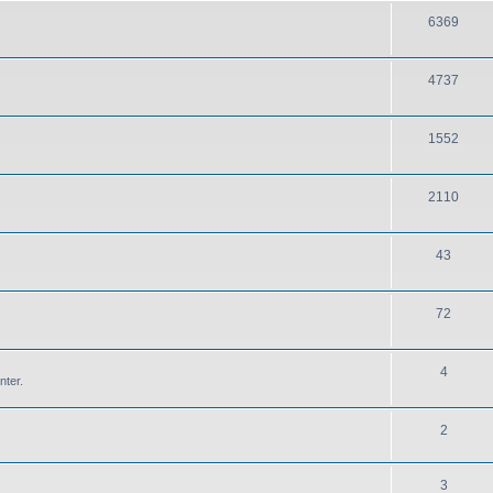
6369
4737
1552
2110
43
72
4
nter.
2
3