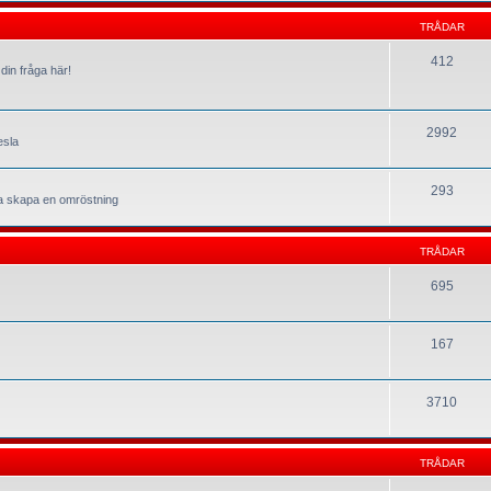
TRÅDAR
412
din fråga här!
2992
esla
293
la skapa en omröstning
TRÅDAR
695
167
3710
TRÅDAR