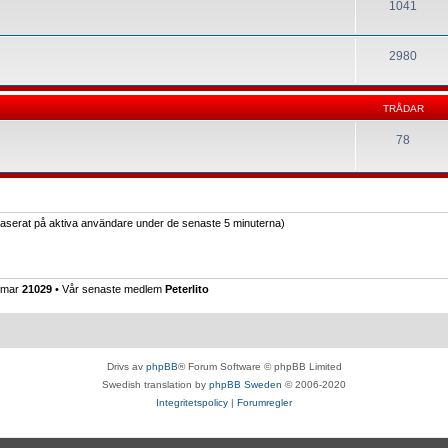
1041
2980
TRÅDAR
78
(baserat på aktiva användare under de senaste 5 minuterna)
emmar
21029
• Vår senaste medlem
Peterlito
Drivs av
phpBB
® Forum Software © phpBB Limited
Swedish translation by
phpBB Sweden
© 2006-2020
Integritetspolicy
|
Forumregler