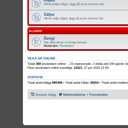
Köpes
Vill du köpa något, lägg då ut en annons här
Säljes
Vill du sälja något, lägg då ut en annons här
ALLMÄNT
Övrigt
Här diskuterar vi övriga ämnen.
Moderator:
Redaktion
VILKA ÄR ONLINE
Totalt
369
användare online: :: 23 registrerade, 2 dolda and 344 gäster 
Flest användare online samtidigt:
16421
, 07 jun 2026 21:59
STATISTIK
Totalt antal inlägg
880368
• Totalt antal trådar
35654
• Totalt antal medl
Senaste Inlägg
Nyhetssidorna
Forumindex