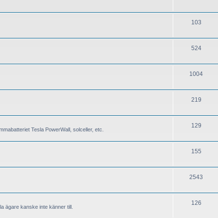
103
524
1004
219
129
mabatteriet Tesla PowerWall, solceller, etc.
155
2543
126
a ägare kanske inte känner till.