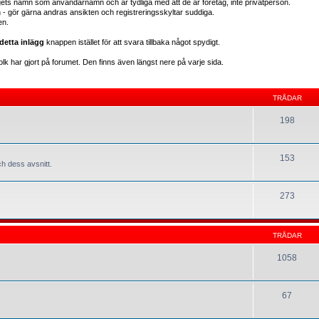
gets namn som användarnamn och är tydliga med att de är företag, inte privatperson.
en - gör gärna andras ansikten och registreringsskyltar suddiga.
en.
detta inlägg
knappen istället för att svara tillbaka något spydigt.
lk har gjort på forumet. Den finns även längst nere på varje sida.
TRÅDAR
198
153
h dess avsnitt.
273
TRÅDAR
1058
67