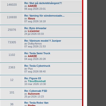
Re: Slut på räckviddsångest?!
146020
av
AAKEE
06 aug 2026 23:01
Re: Varning för sönderrostade…
116930
av
Xious
07 aug 2026 16:18
Re: Byte drivaxlar
25076
av
Lizwinter
24 jul 2026 03:33
Re: Väntrum model Y Juniper
73305
av
DolbyAtmos
07 aug 2026 21:53
Re: Tesla Semi Truck
1102
av
AAKEE
04 aug 2026 20:28
Re: Tesla Cybertruck
2363
av
Pius
07 aug 2026 08:40
Re: Figure 03
12
av
TiborBlomhall
10 mar 2026 13:30
Re: Cybercab FSD
101
av
Autonom
25 jul 2026 13:23
Re: Tesla Robo Van
36
av
Bjelke