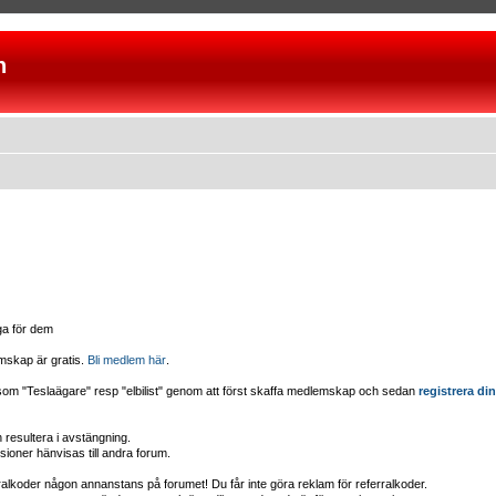
n
iga för dem
mskap är gratis.
Bli medlem här
.
d som "Teslaägare" resp "elbilist" genom att först skaffa medlemskap och sedan
registrera din
esultera i avstängning.
sioner hänvisas till andra forum.
erralkoder någon annanstans på forumet! Du får inte göra reklam för referralkoder.