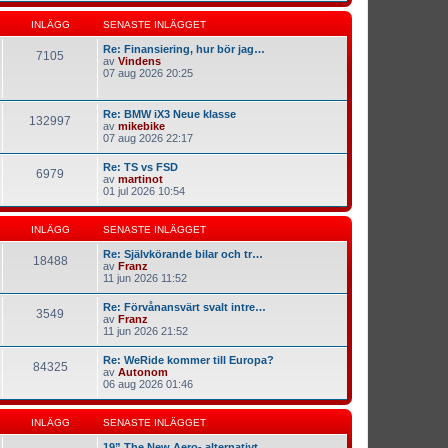
INLÄGG
SENASTE INLÄGGET
Re: Finansiering, hur bör jag…
7105
av
Vindens
07 aug 2026 20:25
Re: BMW iX3 Neue klasse
132997
av
mikebike
07 aug 2026 22:17
Re: TS vs FSD
6979
av
martinot
01 jul 2026 10:54
INLÄGG
SENASTE INLÄGGET
Re: Självkörande bilar och tr…
18488
av
Franz
11 jun 2026 11:52
Re: Förvånansvärt svalt intre…
3549
av
Franz
11 jun 2026 21:52
Re: WeRide kommer till Europa?
84325
av
Autonom
06 aug 2026 01:46
INLÄGG
SENASTE INLÄGGET
19” The New Aero- alternativt…