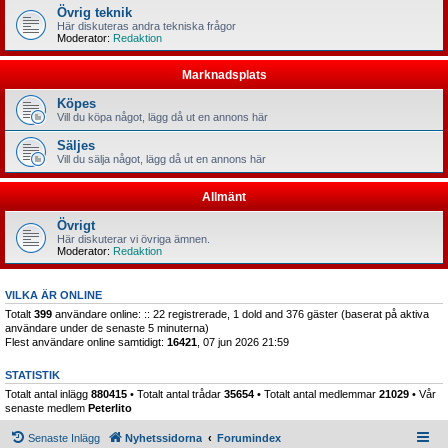
Övrig teknik
Här diskuteras andra tekniska frågor
Moderator:
Redaktion
Marknadsplats
Köpes
Vill du köpa något, lägg då ut en annons här
Säljes
Vill du sälja något, lägg då ut en annons här
Allmänt
Övrigt
Här diskuterar vi övriga ämnen.
Moderator:
Redaktion
VILKA ÄR ONLINE
Totalt
399
användare online: :: 22 registrerade, 1 dold and 376 gäster (baserat på aktiva
användare under de senaste 5 minuterna)
Flest användare online samtidigt:
16421
, 07 jun 2026 21:59
STATISTIK
Totalt antal inlägg
880415
• Totalt antal trådar
35654
• Totalt antal medlemmar
21029
• Vår
senaste medlem
Peterlito
Senaste Inlägg
Nyhetssidorna
Forumindex