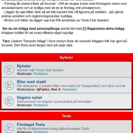
- Företag får starta trådar på forumet - OM de skapar konto med företagets namn som
användarnamn och är tydliga med att de är företag, inte privatperson.
- Lägger du upp bilder tänk på att folk kanske inte vill figurera på webben - gör gärna
andras ansikten och registreringsskyltar suddiga.
- All text och bilder du lägger upp kan fritt användas av Tesla Club Sweden.
Ser du ett inlägg med personpåhopp
anmäl det med
[!] Rapportera detta inlägg
knappen istället för att svara tillbaka något spydigt.
Tips:
Länken "Senaste Inlägg" i övre menyn listar de senaste inläggen folk har gjort på
forumet. Den finns även längst nere på varje sida.
Nyheter
Nyheter
Nyheter från Tesla Club Sweden
Moderator:
Redaktion
Bilar med sladd
Här diskuterar vi podden Bilar med sladd (fd Teslapodden) och dess avsnitt.
Moderatorer:
djFabbe
,
Herr X
,
Redaktion
Dagens nyhet
Diskussioner om dagens nyhetsartikel på hemsidan
Moderator:
Redaktion
Tesla
Företaget Tesla
Här för vi diskussioner kring själva företaget Tesla
Moderator:
Redaktion