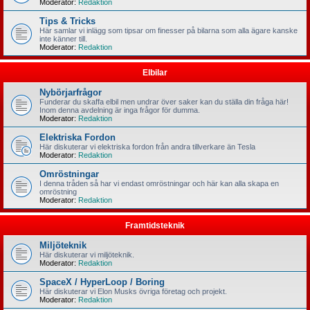
Moderator:
Redaktion
Tips & Tricks
Här samlar vi inlägg som tipsar om finesser på bilarna som alla ägare kanske
inte känner till.
Moderator:
Redaktion
Elbilar
Nybörjarfrågor
Funderar du skaffa elbil men undrar över saker kan du ställa din fråga här!
Inom denna avdelning är inga frågor för dumma.
Moderator:
Redaktion
Elektriska Fordon
Här diskuterar vi elektriska fordon från andra tillverkare än Tesla
Moderator:
Redaktion
Omröstningar
I denna tråden så har vi endast omröstningar och här kan alla skapa en
omröstning
Moderator:
Redaktion
Framtidsteknik
Miljöteknik
Här diskuterar vi miljöteknik.
Moderator:
Redaktion
SpaceX / HyperLoop / Boring
Här diskuterar vi Elon Musks övriga företag och projekt.
Moderator:
Redaktion