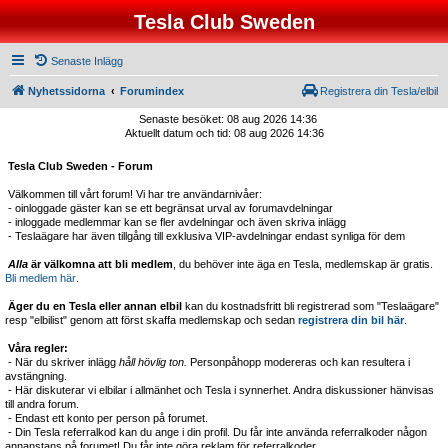
Tesla Club Sweden
Senaste Inlägg
Nyhetssidorna
Forumindex
Registrera din Tesla/elbil
Senaste besöket: 08 aug 2026 14:36
Aktuellt datum och tid: 08 aug 2026 14:36
Tesla Club Sweden - Forum
Välkommen till vårt forum! Vi har tre användarnivåer:
- oinloggade gäster kan se ett begränsat urval av forumavdelningar
- inloggade medlemmar kan se fler avdelningar och även skriva inlägg
- Teslaägare har även tillgång till exklusiva VIP-avdelningar endast synliga för dem
Alla
är välkomna att bli medlem
, du behöver inte äga en Tesla, medlemskap är gratis.
Bli medlem här
.
Äger du en Tesla eller annan elbil
kan du kostnadsfritt bli registrerad som "Teslaägare"
resp "elbilist" genom att först skaffa medlemskap och sedan
registrera din bil här
.
Våra regler:
- När du skriver inlägg
håll hövlig ton.
Personpåhopp modereras och kan resultera i
avstängning.
- Här diskuterar vi elbilar i allmänhet och Tesla i synnerhet. Andra diskussioner hänvisas
till andra forum.
- Endast ett konto per person på forumet.
- Din Tesla referralkod kan du ange i din profil. Du får inte använda referralkoder någon
annanstans på forumet! Du får inte göra reklam för referralkoder.