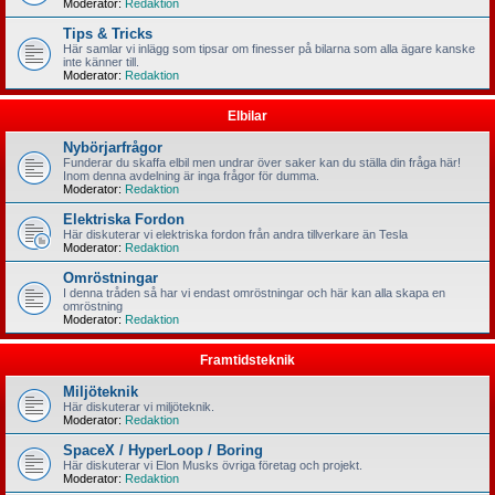
Moderator:
Redaktion
Tips & Tricks
Här samlar vi inlägg som tipsar om finesser på bilarna som alla ägare kanske
inte känner till.
Moderator:
Redaktion
Elbilar
Nybörjarfrågor
Funderar du skaffa elbil men undrar över saker kan du ställa din fråga här!
Inom denna avdelning är inga frågor för dumma.
Moderator:
Redaktion
Elektriska Fordon
Här diskuterar vi elektriska fordon från andra tillverkare än Tesla
Moderator:
Redaktion
Omröstningar
I denna tråden så har vi endast omröstningar och här kan alla skapa en
omröstning
Moderator:
Redaktion
Framtidsteknik
Miljöteknik
Här diskuterar vi miljöteknik.
Moderator:
Redaktion
SpaceX / HyperLoop / Boring
Här diskuterar vi Elon Musks övriga företag och projekt.
Moderator:
Redaktion