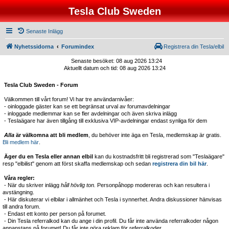
Tesla Club Sweden
Senaste Inlägg
Nyhetssidorna
Forumindex
Registrera din Tesla/elbil
Senaste besöket: 08 aug 2026 13:24
Aktuellt datum och tid: 08 aug 2026 13:24
Tesla Club Sweden - Forum
Välkommen till vårt forum! Vi har tre användarnivåer:
- oinloggade gäster kan se ett begränsat urval av forumavdelningar
- inloggade medlemmar kan se fler avdelningar och även skriva inlägg
- Teslaägare har även tillgång till exklusiva VIP-avdelningar endast synliga för dem
Alla
är välkomna att bli medlem
, du behöver inte äga en Tesla, medlemskap är gratis.
Bli medlem här
.
Äger du en Tesla eller annan elbil
kan du kostnadsfritt bli registrerad som "Teslaägare"
resp "elbilist" genom att först skaffa medlemskap och sedan
registrera din bil här
.
Våra regler:
- När du skriver inlägg
håll hövlig ton.
Personpåhopp modereras och kan resultera i
avstängning.
- Här diskuterar vi elbilar i allmänhet och Tesla i synnerhet. Andra diskussioner hänvisas
till andra forum.
- Endast ett konto per person på forumet.
- Din Tesla referralkod kan du ange i din profil. Du får inte använda referralkoder någon
annanstans på forumet! Du får inte göra reklam för referralkoder.