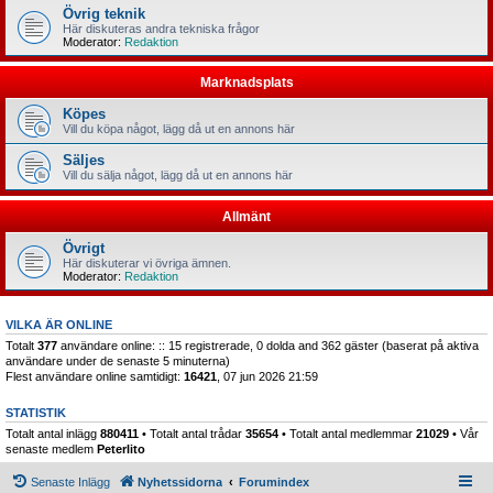
Övrig teknik
Här diskuteras andra tekniska frågor
Moderator:
Redaktion
Marknadsplats
Köpes
Vill du köpa något, lägg då ut en annons här
Säljes
Vill du sälja något, lägg då ut en annons här
Allmänt
Övrigt
Här diskuterar vi övriga ämnen.
Moderator:
Redaktion
VILKA ÄR ONLINE
Totalt
377
användare online: :: 15 registrerade, 0 dolda and 362 gäster (baserat på aktiva
användare under de senaste 5 minuterna)
Flest användare online samtidigt:
16421
, 07 jun 2026 21:59
STATISTIK
Totalt antal inlägg
880411
• Totalt antal trådar
35654
• Totalt antal medlemmar
21029
• Vår
senaste medlem
Peterlito
Senaste Inlägg
Nyhetssidorna
Forumindex