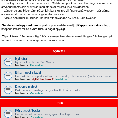
- Företag får starta trådar på forumet - OM de skapar konto med företagets namn som
användarnamn och är tydliga med att de är företag, inte privatperson.
- Lägger du upp bilder tänk på att folk kanske inte vill figurera på webben - gör gärna
andras ansikten och registreringsskyltar suddiga.
- All text och bilder du lägger upp kan fritt användas av Tesla Club Sweden.
Ser du ett inlägg med personpåhopp
anmäl det med
[!] Rapportera detta inlägg
knappen istället för att svara tillbaka något spydigt.
Tips:
Länken "Senaste Inlägg" i övre menyn listar de senaste inläggen folk har gjort på
forumet. Den finns även längst nere på varje sida.
Nyheter
Nyheter
Nyheter från Tesla Club Sweden
Moderator:
Redaktion
Bilar med sladd
Här diskuterar vi podden Bilar med sladd (fd Teslapodden) och dess avsnitt.
Moderatorer:
djFabbe
,
Herr X
,
Redaktion
Dagens nyhet
Diskussioner om dagens nyhetsartikel på hemsidan
Moderator:
Redaktion
Tesla
Företaget Tesla
Här för vi diskussioner kring själva företaget Tesla
Moderator:
Redaktion