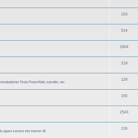
103
524
1004
219
129
mabatteriet Tesla PowerWall, solceller, etc.
155
2543
126
a ägare kanske inte känner till.