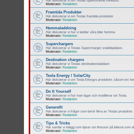
Här diskuterar vi om Teslas självkörande minibuss
Moderator:
Redaktion
Framtida Produkter
Här diskuterar vi om Teslas framtida produkter
Moderator:
Redaktion
Hemmaladdning
Här diskuterar vi hur vi laddar våra bilar hemma.
Moderator:
Redaktion
Superchargers
Här diskuterar vi Teslas Supercharger snabbladdare.
Moderator:
Redaktion
Destination chargers
Här diskuterar vi Teslas destinationsladdare
Moderator:
Redaktion
Tesla Energy / SolarCity
Här diskuterar vi om Tesla Energys produkter, såsom tex hem
Moderator:
Redaktion
Do It Yourself
Här diskuterar vi hur man lagar och modifierar sin Tesla.
Moderator:
Redaktion
Generellt
Här diskuterar vi frågor som berör flera av Teslas produkter.
Moderator:
Redaktion
Tips & Tricks
Här samlar vi inlägg som tipsar om finesser på bilarna som all
Moderator:
Redaktion