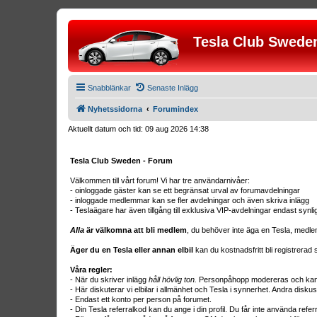
Tesla Club Swede
Snabblänkar
Senaste Inlägg
Nyhetssidorna
Forumindex
Aktuellt datum och tid: 09 aug 2026 14:38
Tesla Club Sweden - Forum
Välkommen till vårt forum! Vi har tre användarnivåer:
- oinloggade gäster kan se ett begränsat urval av forumavdelningar
- inloggade medlemmar kan se fler avdelningar och även skriva inlägg
- Teslaägare har även tillgång till exklusiva VIP-avdelningar endast synl
Alla
är välkomna att bli medlem
, du behöver inte äga en Tesla, medle
Äger du en Tesla eller annan elbil
kan du kostnadsfritt bli registrera
Våra regler:
- När du skriver inlägg
håll hövlig ton.
Personpåhopp modereras och kan r
- Här diskuterar vi elbilar i allmänhet och Tesla i synnerhet. Andra diskus
- Endast ett konto per person på forumet.
- Din Tesla referralkod kan du ange i din profil. Du får inte använda ref