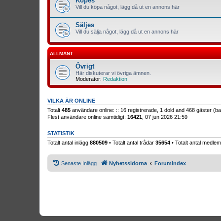
Köpes
Vill du köpa något, lägg då ut en annons här
Säljes
Vill du sälja något, lägg då ut en annons här
ALLMÄNT
Övrigt
Här diskuterar vi övriga ämnen.
Moderator:
Redaktion
VILKA ÄR ONLINE
Totalt
485
användare online: :: 16 registrerade, 1 dold and 468 gäster (
Flest användare online samtidigt:
16421
, 07 jun 2026 21:59
STATISTIK
Totalt antal inlägg
880509
• Totalt antal trådar
35654
• Totalt antal medl
Senaste Inlägg
Nyhetssidorna
Forumindex