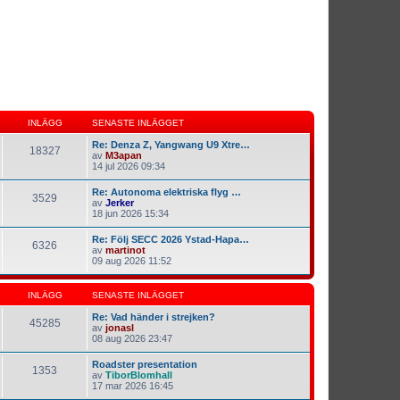
INLÄGG
SENASTE INLÄGGET
Re: Denza Z, Yangwang U9 Xtre…
18327
av
M3apan
14 jul 2026 09:34
Re: Autonoma elektriska flyg …
3529
av
Jerker
18 jun 2026 15:34
Re: Följ SECC 2026 Ystad-Hapa…
6326
av
martinot
09 aug 2026 11:52
INLÄGG
SENASTE INLÄGGET
Re: Vad händer i strejken?
45285
av
jonasl
08 aug 2026 23:47
Roadster presentation
1353
av
TiborBlomhall
17 mar 2026 16:45