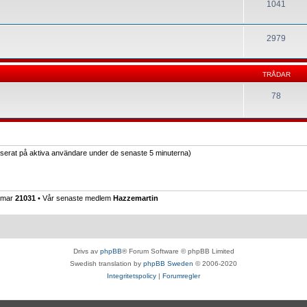
1041
2979
TRÅDAR
78
baserat på aktiva användare under de senaste 5 minuterna)
emmar
21031
• Vår senaste medlem
Hazzemartin
Drivs av
phpBB
® Forum Software © phpBB Limited
Swedish translation by
phpBB Sweden
© 2006-2020
Integritetspolicy
|
Forumregler