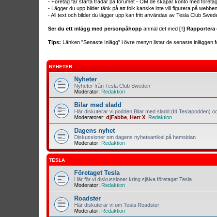
- Företag får starta trådar på forumet - OM de skapar konto med företa
- Lägger du upp bilder tänk på att folk kanske inte vill figurera på webb
- All text och bilder du lägger upp kan fritt användas av Tesla Club Swed
Ser du ett inlägg med personpåhopp
anmäl det med
[!] Rapportera 
Tips:
Länken "Senaste Inlägg" i övre menyn listar de senaste inläggen fo
NYHETER
Nyheter
Nyheter från Tesla Club Sweden
Moderator:
Redaktion
Bilar med sladd
Här diskuterar vi podden Bilar med sladd (fd Teslapodden) oc
Moderatorer:
djFabbe
,
Herr X
,
Redaktion
Dagens nyhet
Diskussioner om dagens nyhetsartikel på hemsidan
Moderator:
Redaktion
TESLA
Företaget Tesla
Här för vi diskussioner kring själva företaget Tesla
Moderator:
Redaktion
Roadster
Här diskuterar vi om Tesla Roadster
Moderator:
Redaktion