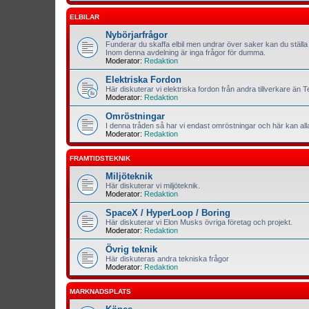
ELBILAR
Nybörjarfrågor
Funderar du skaffa elbil men undrar över saker kan du ställa 
Inom denna avdelning är inga frågor för dumma.
Moderator:
Redaktion
Elektriska Fordon
Här diskuterar vi elektriska fordon från andra tillverkare än T
Moderator:
Redaktion
Omröstningar
I denna tråden så har vi endast omröstningar och här kan al
Moderator:
Redaktion
FRAMTIDSTEKNIK
Miljöteknik
Här diskuterar vi miljöteknik.
Moderator:
Redaktion
SpaceX / HyperLoop / Boring
Här diskuterar vi Elon Musks övriga företag och projekt.
Moderator:
Redaktion
Övrig teknik
Här diskuteras andra tekniska frågor
Moderator:
Redaktion
MARKNADSPLATS