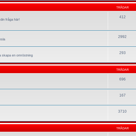
TRÅDAR
412
din fråga här!
2992
esla
293
la skapa en omröstning
TRÅDAR
696
167
3710
TRÅDAR