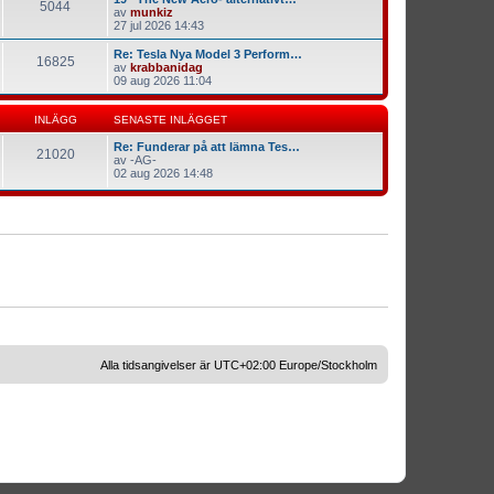
5044
av
munkiz
27 jul 2026 14:43
Re: Tesla Nya Model 3 Perform…
16825
av
krabbanidag
09 aug 2026 11:04
INLÄGG
SENASTE INLÄGGET
Re: Funderar på att lämna Tes…
21020
av
-AG-
02 aug 2026 14:48
Alla tidsangivelser är UTC+02:00 Europe/Stockholm