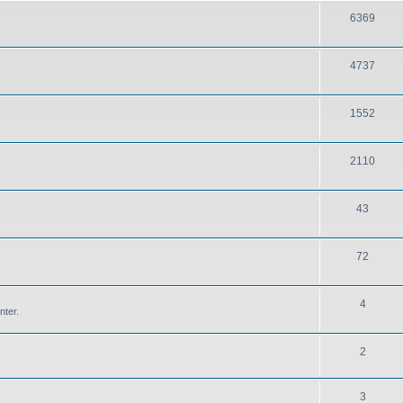
6369
4737
1552
2110
43
72
4
nter.
2
3