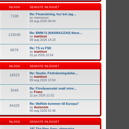
INLÄGG
SENASTE INLÄGGET
Re: Finansiering, hur bör jag…
7108
av
manneson
09 aug 2026 09:04
Re: BMW i3 (NA0/NA1/ZA0) Neue…
133038
av
martinot
09 aug 2026 14:23
Re: TS vs FSD
6979
av
martinot
01 jul 2026 10:54
INLÄGG
SENASTE INLÄGGET
Re: Studie: Förbränningsbilar…
18523
av
martinot
09 aug 2026 13:54
Re: Förvånansvärt svalt intre…
3549
av
Franz
11 jun 2026 21:52
Re: WeRide kommer till Europa?
84325
av
Autonom
06 aug 2026 01:46
INLÄGG
SENASTE INLÄGGET
19” The New Aero- alternativt…