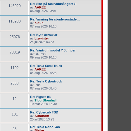
Re: Slut på räckviddsångest?!
146020
av
AAKEE
06 aug 2026 23:01
Re: Varning för sönderrostade…
116930
av
Xious
07 aug 2026 16:18
Re: Byte drivaxlar
25076
av
Lizwinter
24 jul 2026 03:33
Re: Väntrum model Y Juniper
73319
av
ONLYzx
09 aug 2026 10:18
Re: Tesla Semi Truck
1102
av
AAKEE
04 aug 2026 20:28
Re: Tesla Cybertruck
2363
av
Pius
07 aug 2026 08:40
Re: Figure 03
12
av
TiborBlomhall
10 mar 2026 13:30
Re: Cybercab FSD
101
av
Autonom
25 jul 2026 13:23
Re: Tesla Robo Van
36
av
Bjelke