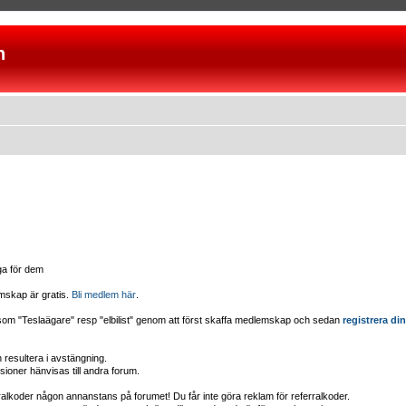
n
iga för dem
mskap är gratis.
Bli medlem här
.
d som "Teslaägare" resp "elbilist" genom att först skaffa medlemskap och sedan
registrera din
esultera i avstängning.
sioner hänvisas till andra forum.
erralkoder någon annanstans på forumet! Du får inte göra reklam för referralkoder.