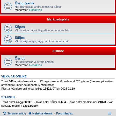
Övrig teknik
Här diskuteras andra tekniska frågor
Moderator:
Redaktion
Marknadsplats
Köpes
Vill du köpa något, lägg då ut en annons här
Säljes
Vill du sälja något, lägg då ut en annons här
Allmänt
Övrigt
Här diskuterar vi övriga ämnen.
Moderator:
Redaktion
VILKA ÄR ONLINE
Totalt
348
användare online: :: 22 registrerade, 0 dolda and 326 gäster (baserat på aktiva
användare under de senaste 5 minuterna)
Flest användare online samtidigt:
16421
, 07 jun 2026 21:59
STATISTIK
Totalt antal inlägg
880331
• Totalt antal trådar
35654
• Totalt antal medlemmar
21028
• Vår
senaste medlem
casparsson
Senaste Inlägg
Nyhetssidorna
Forumindex