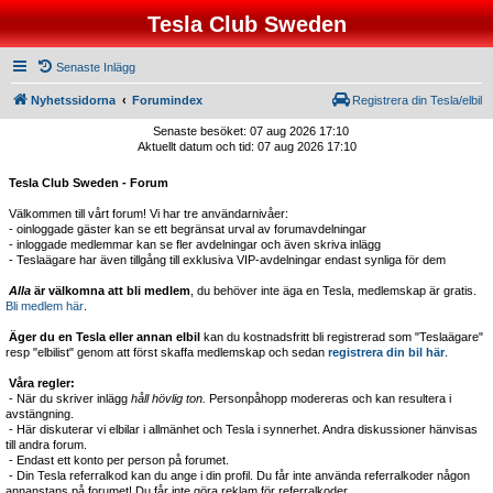
Tesla Club Sweden
Senaste Inlägg
Nyhetssidorna
Forumindex
Registrera din Tesla/elbil
Senaste besöket: 07 aug 2026 17:10
Aktuellt datum och tid: 07 aug 2026 17:10
Tesla Club Sweden - Forum
Välkommen till vårt forum! Vi har tre användarnivåer:
- oinloggade gäster kan se ett begränsat urval av forumavdelningar
- inloggade medlemmar kan se fler avdelningar och även skriva inlägg
- Teslaägare har även tillgång till exklusiva VIP-avdelningar endast synliga för dem
Alla
är välkomna att bli medlem
, du behöver inte äga en Tesla, medlemskap är gratis.
Bli medlem här
.
Äger du en Tesla eller annan elbil
kan du kostnadsfritt bli registrerad som "Teslaägare"
resp "elbilist" genom att först skaffa medlemskap och sedan
registrera din bil här
.
Våra regler:
- När du skriver inlägg
håll hövlig ton.
Personpåhopp modereras och kan resultera i
avstängning.
- Här diskuterar vi elbilar i allmänhet och Tesla i synnerhet. Andra diskussioner hänvisas
till andra forum.
- Endast ett konto per person på forumet.
- Din Tesla referralkod kan du ange i din profil. Du får inte använda referralkoder någon
annanstans på forumet! Du får inte göra reklam för referralkoder.