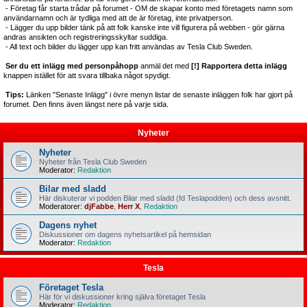
- Företag får starta trådar på forumet - OM de skapar konto med företagets namn som
användarnamn och är tydliga med att de är företag, inte privatperson.
- Lägger du upp bilder tänk på att folk kanske inte vill figurera på webben - gör gärna
andras ansikten och registreringsskyltar suddiga.
- All text och bilder du lägger upp kan fritt användas av Tesla Club Sweden.
Ser du ett inlägg med personpåhopp
anmäl det med
[!] Rapportera detta inlägg
knappen istället för att svara tillbaka något spydigt.
Tips:
Länken "Senaste Inlägg" i övre menyn listar de senaste inläggen folk har gjort på
forumet. Den finns även längst nere på varje sida.
Nyheter
Nyheter
Nyheter från Tesla Club Sweden
Moderator:
Redaktion
Bilar med sladd
Här diskuterar vi podden Bilar med sladd (fd Teslapodden) och dess avsnitt.
Moderatorer:
djFabbe
,
Herr X
,
Redaktion
Dagens nyhet
Diskussioner om dagens nyhetsartikel på hemsidan
Moderator:
Redaktion
Tesla
Företaget Tesla
Här för vi diskussioner kring själva företaget Tesla
Moderator:
Redaktion