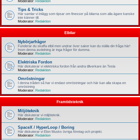
Moderator:
Redaktion
Tips & Tricks
Här samlar vi inlägg som tipsar om finesser på bilarna som alla ägare kanske
inte känner till.
Moderator:
Redaktion
Elbilar
Nybörjarfrågor
Funderar du skaffa elbil men undrar över saker kan du ställa din fråga här!
Inom denna avdelning är inga frågor för dumma.
Moderator:
Redaktion
Elektriska Fordon
Här diskuterar vi elektriska fordon från andra tillverkare än Tesla
Moderator:
Redaktion
Omröstningar
I denna tråden så har vi endast omröstningar och här kan alla skapa en
omröstning
Moderator:
Redaktion
Framtidsteknik
Miljöteknik
Här diskuterar vi miljöteknik.
Moderator:
Redaktion
SpaceX / HyperLoop / Boring
Här diskuterar vi Elon Musks övriga företag och projekt.
Moderator:
Redaktion