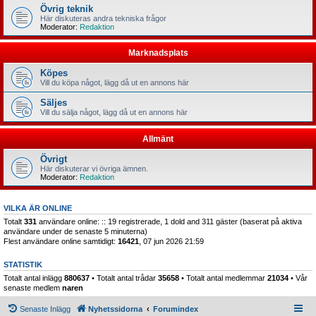
Övrig teknik
Här diskuteras andra tekniska frågor
Moderator:
Redaktion
Marknadsplats
Köpes
Vill du köpa något, lägg då ut en annons här
Säljes
Vill du sälja något, lägg då ut en annons här
Allmänt
Övrigt
Här diskuterar vi övriga ämnen.
Moderator:
Redaktion
VILKA ÄR ONLINE
Totalt
331
användare online: :: 19 registrerade, 1 dold and 311 gäster (baserat på aktiva
användare under de senaste 5 minuterna)
Flest användare online samtidigt:
16421
, 07 jun 2026 21:59
STATISTIK
Totalt antal inlägg
880637
• Totalt antal trådar
35658
• Totalt antal medlemmar
21034
• Vår
senaste medlem
naren
Senaste Inlägg
Nyhetssidorna
Forumindex