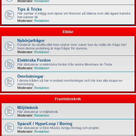
Moderator:
Redaktion
Tips & Tricks
Här samlar vi inlägg som tipsar om finesser på bilarna som alla ägare kanske
inte känner till.
Moderator:
Redaktion
Elbilar
Nybörjarfrågor
Funderar du skaffa elbil men undrar över saker kan du ställa din fråga här!
Inom denna avdelning är inga frågor för dumma.
Moderator:
Redaktion
Elektriska Fordon
Här diskuterar vi elektriska fordon från andra tillverkare än Tesla
Moderator:
Redaktion
Omröstningar
I denna tråden så har vi endast omröstningar och här kan alla skapa en
omröstning
Moderator:
Redaktion
Framtidsteknik
Miljöteknik
Här diskuterar vi miljöteknik.
Moderator:
Redaktion
SpaceX / HyperLoop / Boring
Här diskuterar vi Elon Musks övriga företag och projekt.
Moderator:
Redaktion