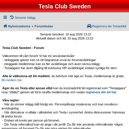
Tesla Club Sweden
Senaste Inlägg
Nyhetssidorna
Forumindex
Registrera din Tesla/elbil
Senaste besöket: 10 aug 2026 13:22
Aktuellt datum och tid: 10 aug 2026 13:22
Tesla Club Sweden - Forum
Välkommen till vårt forum! Vi har tre användarnivåer:
- oinloggade gäster kan se ett begränsat urval av forumavdelningar
- inloggade medlemmar kan se fler avdelningar och även skriva inlägg
- Teslaägare har även tillgång till exklusiva VIP-avdelningar endast synliga för dem
Alla
är välkomna att bli medlem
, du behöver inte äga en Tesla, medlemskap är gratis.
Bli medlem här
.
Äger du en Tesla eller annan elbil
kan du kostnadsfritt bli registrerad som "Teslaägare"
resp "elbilist" genom att först skaffa medlemskap och sedan
registrera din bil här
.
Våra regler:
- När du skriver inlägg
håll hövlig ton.
Personpåhopp modereras och kan resultera i
avstängning.
- Här diskuterar vi elbilar i allmänhet och Tesla i synnerhet. Andra diskussioner hänvisas
till andra forum.
- Endast ett konto per person på forumet.
- Din Tesla referralkod kan du ange i din profil. Du får inte använda referralkoder någon
annanstans på forumet! Du får inte göra reklam för referralkoder.