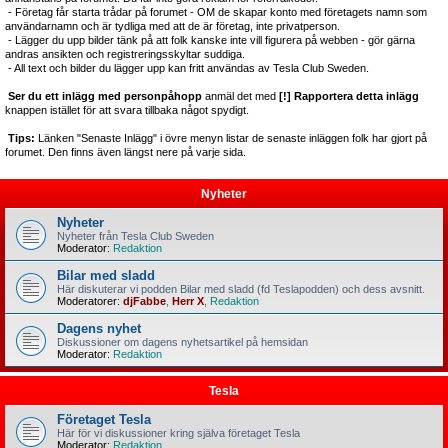
- Företag får starta trådar på forumet - OM de skapar konto med företagets namn som
användarnamn och är tydliga med att de är företag, inte privatperson.
- Lägger du upp bilder tänk på att folk kanske inte vill figurera på webben - gör gärna
andras ansikten och registreringsskyltar suddiga.
- All text och bilder du lägger upp kan fritt användas av Tesla Club Sweden.
Ser du ett inlägg med personpåhopp
anmäl det med
[!] Rapportera detta inlägg
knappen istället för att svara tillbaka något spydigt.
Tips:
Länken "Senaste Inlägg" i övre menyn listar de senaste inläggen folk har gjort på
forumet. Den finns även längst nere på varje sida.
Nyheter
Nyheter
Nyheter från Tesla Club Sweden
Moderator:
Redaktion
Bilar med sladd
Här diskuterar vi podden Bilar med sladd (fd Teslapodden) och dess avsnitt.
Moderatorer:
djFabbe
,
Herr X
,
Redaktion
Dagens nyhet
Diskussioner om dagens nyhetsartikel på hemsidan
Moderator:
Redaktion
Tesla
Företaget Tesla
Här för vi diskussioner kring själva företaget Tesla
Moderator:
Redaktion