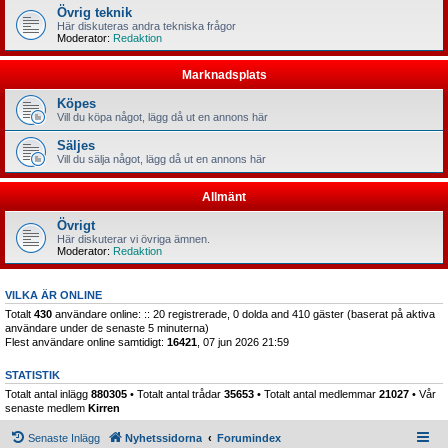
Övrig teknik
Här diskuteras andra tekniska frågor
Moderator:
Redaktion
Marknadsplats
Köpes
Vill du köpa något, lägg då ut en annons här
Säljes
Vill du sälja något, lägg då ut en annons här
Allmänt
Övrigt
Här diskuterar vi övriga ämnen.
Moderator:
Redaktion
VILKA ÄR ONLINE
Totalt
430
användare online: :: 20 registrerade, 0 dolda and 410 gäster (baserat på aktiva
användare under de senaste 5 minuterna)
Flest användare online samtidigt:
16421
, 07 jun 2026 21:59
STATISTIK
Totalt antal inlägg
880305
• Totalt antal trådar
35653
• Totalt antal medlemmar
21027
• Vår
senaste medlem
Kirren
Senaste Inlägg
Nyhetssidorna
Forumindex