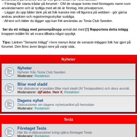
- Företag får starta trådar på forumet - OM de skapar konto med företagets namn som
användarnamn och är tydliga med att de är företag, inte privatperson.
- Lägger du upp bilder tänk på att folk kanske inte vill figurera på webben - gör gärna
andras ansikten och registreringsskyltar suddiga.
- All text och bilder du lägger upp kan fritt användas av Tesla Club Sweden.
Ser du ett inlägg med personpåhopp
anmäl det med
[!] Rapportera detta inlägg
knappen istället för att svara tillbaka något spydigt.
Tips:
Länken "Senaste Inlägg" i övre menyn listar de senaste inläggen folk har gjort på
forumet. Den finns även längst nere på varje sida.
Nyheter
Nyheter
Nyheter från Tesla Club Sweden
Moderator:
Redaktion
Bilar med sladd
Här diskuterar vi podden Bilar med sladd (fd Teslapodden) och dess avsnitt.
Moderatorer:
djFabbe
,
Herr X
,
Redaktion
Dagens nyhet
Diskussioner om dagens nyhetsartikel på hemsidan
Moderator:
Redaktion
Tesla
Företaget Tesla
Här för vi diskussioner kring själva företaget Tesla
Moderator:
Redaktion