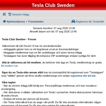
Tesla Club Sweden
Senaste Inlägg
Nyhetssidorna
Forumindex
Registrera din Tesla/elbil
Senaste besöket: 07 aug 2026 13:46
Aktuellt datum och tid: 07 aug 2026 13:46
Tesla Club Sweden - Forum
Välkommen till vårt forum! Vi har tre användarnivåer:
- oinloggade gäster kan se ett begränsat urval av forumavdelningar
- inloggade medlemmar kan se fler avdelningar och även skriva inlägg
- Teslaägare har även tillgång till exklusiva VIP-avdelningar endast synliga för dem
Alla
är välkomna att bli medlem
, du behöver inte äga en Tesla, medlemskap är gratis.
Bli medlem här
.
Äger du en Tesla eller annan elbil
kan du kostnadsfritt bli registrerad som "Teslaägare"
resp "elbilist" genom att först skaffa medlemskap och sedan
registrera din bil här
.
Våra regler:
- När du skriver inlägg
håll hövlig ton.
Personpåhopp modereras och kan resultera i
avstängning.
- Här diskuterar vi elbilar i allmänhet och Tesla i synnerhet. Andra diskussioner hänvisas
till andra forum.
- Endast ett konto per person på forumet.
- Din Tesla referralkod kan du ange i din profil. Du får inte använda referralkoder någon
annanstans på forumet! Du får inte göra reklam för referralkoder.