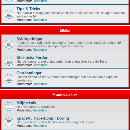
Moderator:
Redaktion
Tips & Tricks
Här samlar vi inlägg som tipsar om finesser på bilarna som alla ägare kanske
inte känner till.
Moderator:
Redaktion
Elbilar
Nybörjarfrågor
Funderar du skaffa elbil men undrar över saker kan du ställa din fråga här!
Inom denna avdelning är inga frågor för dumma.
Moderator:
Redaktion
Elektriska Fordon
Här diskuterar vi elektriska fordon från andra tillverkare än Tesla
Moderator:
Redaktion
Omröstningar
I denna tråden så har vi endast omröstningar och här kan alla skapa en
omröstning
Moderator:
Redaktion
Framtidsteknik
Miljöteknik
Här diskuterar vi miljöteknik.
Moderator:
Redaktion
SpaceX / HyperLoop / Boring
Här diskuterar vi Elon Musks övriga företag och projekt.
Moderator:
Redaktion