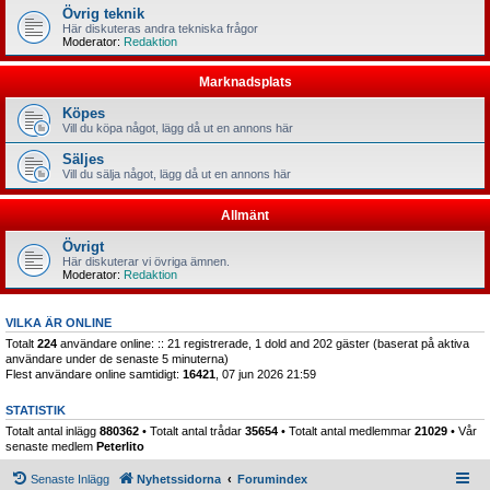
Övrig teknik
Här diskuteras andra tekniska frågor
Moderator:
Redaktion
Marknadsplats
Köpes
Vill du köpa något, lägg då ut en annons här
Säljes
Vill du sälja något, lägg då ut en annons här
Allmänt
Övrigt
Här diskuterar vi övriga ämnen.
Moderator:
Redaktion
VILKA ÄR ONLINE
Totalt
224
användare online: :: 21 registrerade, 1 dold and 202 gäster (baserat på aktiva
användare under de senaste 5 minuterna)
Flest användare online samtidigt:
16421
, 07 jun 2026 21:59
STATISTIK
Totalt antal inlägg
880362
• Totalt antal trådar
35654
• Totalt antal medlemmar
21029
• Vår
senaste medlem
Peterlito
Senaste Inlägg
Nyhetssidorna
Forumindex