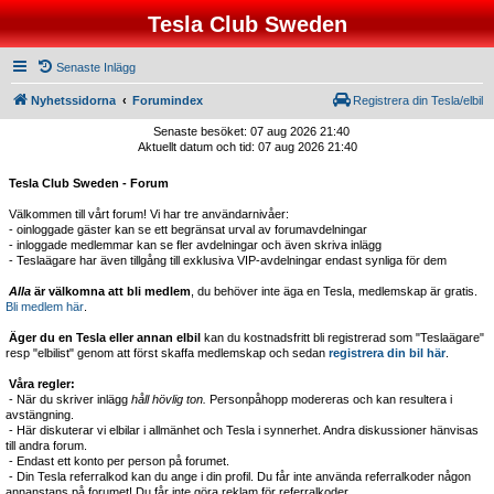
Tesla Club Sweden
Senaste Inlägg
Nyhetssidorna
Forumindex
Registrera din Tesla/elbil
Senaste besöket: 07 aug 2026 21:40
Aktuellt datum och tid: 07 aug 2026 21:40
Tesla Club Sweden - Forum
Välkommen till vårt forum! Vi har tre användarnivåer:
- oinloggade gäster kan se ett begränsat urval av forumavdelningar
- inloggade medlemmar kan se fler avdelningar och även skriva inlägg
- Teslaägare har även tillgång till exklusiva VIP-avdelningar endast synliga för dem
Alla
är välkomna att bli medlem
, du behöver inte äga en Tesla, medlemskap är gratis.
Bli medlem här
.
Äger du en Tesla eller annan elbil
kan du kostnadsfritt bli registrerad som "Teslaägare"
resp "elbilist" genom att först skaffa medlemskap och sedan
registrera din bil här
.
Våra regler:
- När du skriver inlägg
håll hövlig ton.
Personpåhopp modereras och kan resultera i
avstängning.
- Här diskuterar vi elbilar i allmänhet och Tesla i synnerhet. Andra diskussioner hänvisas
till andra forum.
- Endast ett konto per person på forumet.
- Din Tesla referralkod kan du ange i din profil. Du får inte använda referralkoder någon
annanstans på forumet! Du får inte göra reklam för referralkoder.