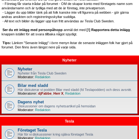
- Företag får starta trådar på forumet - OM de skapar konto med företagets namn som
användarnamn och är tydliga med att de är företag, inte privatperson.
- Lägger du upp bilder tänk på att folk kanske inte vill figurera på webben - gör gärna
andras ansikten och registreringsskyltar suddiga.
- All text och bilder du lägger upp kan fritt användas av Tesla Club Sweden.
Ser du ett inlägg med personpåhopp
anmäl det med
[!] Rapportera detta inlägg
knappen istället för att svara tillbaka något spydigt.
Tips:
Länken "Senaste Inlägg" i övre menyn listar de senaste inläggen folk har gjort på
forumet. Den finns även längst nere på varje sida.
Nyheter
Nyheter
Nyheter från Tesla Club Sweden
Moderator:
Redaktion
Bilar med sladd
Här diskuterar vi podden Bilar med sladd (fd Teslapodden) och dess avsnitt.
Moderatorer:
djFabbe
,
Herr X
,
Redaktion
Dagens nyhet
Diskussioner om dagens nyhetsartikel på hemsidan
Moderator:
Redaktion
Tesla
Företaget Tesla
Här för vi diskussioner kring själva företaget Tesla
Moderator:
Redaktion