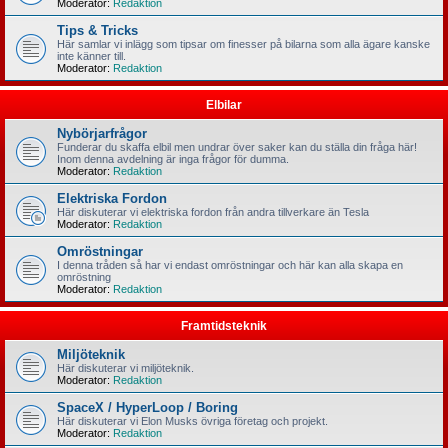
Moderator:
Redaktion
Tips & Tricks
Här samlar vi inlägg som tipsar om finesser på bilarna som alla ägare kanske
inte känner till.
Moderator:
Redaktion
Elbilar
Nybörjarfrågor
Funderar du skaffa elbil men undrar över saker kan du ställa din fråga här!
Inom denna avdelning är inga frågor för dumma.
Moderator:
Redaktion
Elektriska Fordon
Här diskuterar vi elektriska fordon från andra tillverkare än Tesla
Moderator:
Redaktion
Omröstningar
I denna tråden så har vi endast omröstningar och här kan alla skapa en
omröstning
Moderator:
Redaktion
Framtidsteknik
Miljöteknik
Här diskuterar vi miljöteknik.
Moderator:
Redaktion
SpaceX / HyperLoop / Boring
Här diskuterar vi Elon Musks övriga företag och projekt.
Moderator:
Redaktion