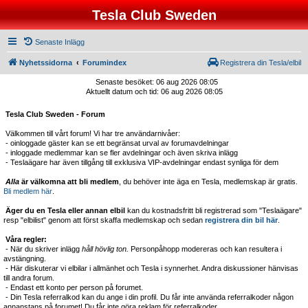
Tesla Club Sweden
Senaste Inlägg
Nyhetssidorna
Forumindex
Registrera din Tesla/elbil
Senaste besöket: 06 aug 2026 08:05
Aktuellt datum och tid: 06 aug 2026 08:05
Tesla Club Sweden - Forum
Välkommen till vårt forum! Vi har tre användarnivåer:
- oinloggade gäster kan se ett begränsat urval av forumavdelningar
- inloggade medlemmar kan se fler avdelningar och även skriva inlägg
- Teslaägare har även tillgång till exklusiva VIP-avdelningar endast synliga för dem
Alla
är välkomna att bli medlem
, du behöver inte äga en Tesla, medlemskap är gratis.
Bli medlem här
.
Äger du en Tesla eller annan elbil
kan du kostnadsfritt bli registrerad som "Teslaägare"
resp "elbilist" genom att först skaffa medlemskap och sedan
registrera din bil här
.
Våra regler:
- När du skriver inlägg
håll hövlig ton.
Personpåhopp modereras och kan resultera i
avstängning.
- Här diskuterar vi elbilar i allmänhet och Tesla i synnerhet. Andra diskussioner hänvisas
till andra forum.
- Endast ett konto per person på forumet.
- Din Tesla referralkod kan du ange i din profil. Du får inte använda referralkoder någon
annanstans på forumet! Du får inte göra reklam för referralkoder.