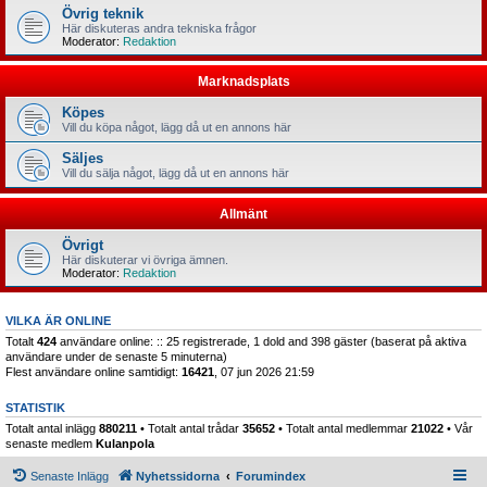
Övrig teknik
Här diskuteras andra tekniska frågor
Moderator:
Redaktion
Marknadsplats
Köpes
Vill du köpa något, lägg då ut en annons här
Säljes
Vill du sälja något, lägg då ut en annons här
Allmänt
Övrigt
Här diskuterar vi övriga ämnen.
Moderator:
Redaktion
VILKA ÄR ONLINE
Totalt
424
användare online: :: 25 registrerade, 1 dold and 398 gäster (baserat på aktiva
användare under de senaste 5 minuterna)
Flest användare online samtidigt:
16421
, 07 jun 2026 21:59
STATISTIK
Totalt antal inlägg
880211
• Totalt antal trådar
35652
• Totalt antal medlemmar
21022
• Vår
senaste medlem
Kulanpola
Senaste Inlägg
Nyhetssidorna
Forumindex