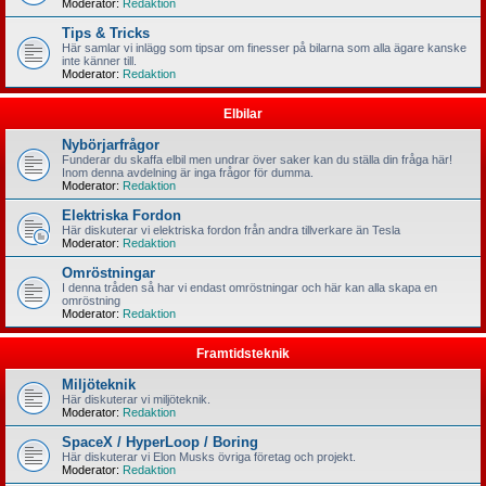
Moderator:
Redaktion
Tips & Tricks
Här samlar vi inlägg som tipsar om finesser på bilarna som alla ägare kanske
inte känner till.
Moderator:
Redaktion
Elbilar
Nybörjarfrågor
Funderar du skaffa elbil men undrar över saker kan du ställa din fråga här!
Inom denna avdelning är inga frågor för dumma.
Moderator:
Redaktion
Elektriska Fordon
Här diskuterar vi elektriska fordon från andra tillverkare än Tesla
Moderator:
Redaktion
Omröstningar
I denna tråden så har vi endast omröstningar och här kan alla skapa en
omröstning
Moderator:
Redaktion
Framtidsteknik
Miljöteknik
Här diskuterar vi miljöteknik.
Moderator:
Redaktion
SpaceX / HyperLoop / Boring
Här diskuterar vi Elon Musks övriga företag och projekt.
Moderator:
Redaktion