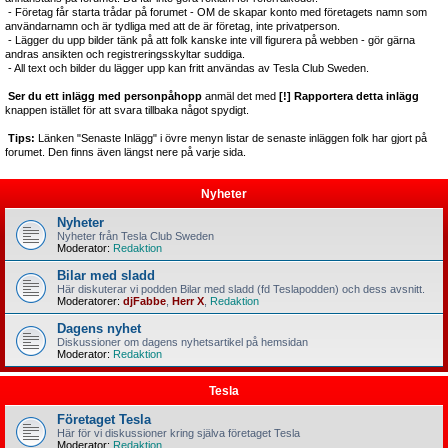
- Företag får starta trådar på forumet - OM de skapar konto med företagets namn som
användarnamn och är tydliga med att de är företag, inte privatperson.
- Lägger du upp bilder tänk på att folk kanske inte vill figurera på webben - gör gärna
andras ansikten och registreringsskyltar suddiga.
- All text och bilder du lägger upp kan fritt användas av Tesla Club Sweden.
Ser du ett inlägg med personpåhopp
anmäl det med
[!] Rapportera detta inlägg
knappen istället för att svara tillbaka något spydigt.
Tips:
Länken "Senaste Inlägg" i övre menyn listar de senaste inläggen folk har gjort på
forumet. Den finns även längst nere på varje sida.
Nyheter
Nyheter
Nyheter från Tesla Club Sweden
Moderator:
Redaktion
Bilar med sladd
Här diskuterar vi podden Bilar med sladd (fd Teslapodden) och dess avsnitt.
Moderatorer:
djFabbe
,
Herr X
,
Redaktion
Dagens nyhet
Diskussioner om dagens nyhetsartikel på hemsidan
Moderator:
Redaktion
Tesla
Företaget Tesla
Här för vi diskussioner kring själva företaget Tesla
Moderator:
Redaktion