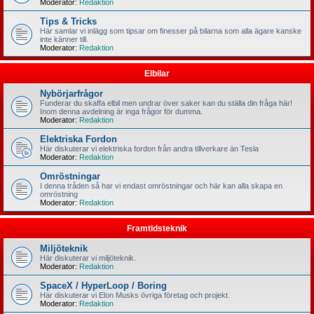
Moderator:
Redaktion
Tips & Tricks
Här samlar vi inlägg som tipsar om finesser på bilarna som alla ägare kanske
inte känner till.
Moderator:
Redaktion
Elbilar
Nybörjarfrågor
Funderar du skaffa elbil men undrar över saker kan du ställa din fråga här!
Inom denna avdelning är inga frågor för dumma.
Moderator:
Redaktion
Elektriska Fordon
Här diskuterar vi elektriska fordon från andra tillverkare än Tesla
Moderator:
Redaktion
Omröstningar
I denna tråden så har vi endast omröstningar och här kan alla skapa en
omröstning
Moderator:
Redaktion
Framtidsteknik
Miljöteknik
Här diskuterar vi miljöteknik.
Moderator:
Redaktion
SpaceX / HyperLoop / Boring
Här diskuterar vi Elon Musks övriga företag och projekt.
Moderator:
Redaktion