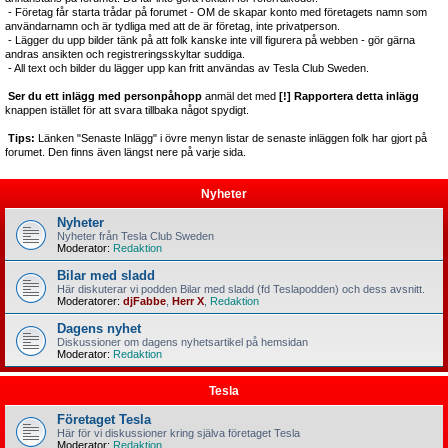
- Företag får starta trådar på forumet - OM de skapar konto med företagets namn som
användarnamn och är tydliga med att de är företag, inte privatperson.
- Lägger du upp bilder tänk på att folk kanske inte vill figurera på webben - gör gärna
andras ansikten och registreringsskyltar suddiga.
- All text och bilder du lägger upp kan fritt användas av Tesla Club Sweden.
Ser du ett inlägg med personpåhopp
anmäl det med
[!] Rapportera detta inlägg
knappen istället för att svara tillbaka något spydigt.
Tips:
Länken "Senaste Inlägg" i övre menyn listar de senaste inläggen folk har gjort på
forumet. Den finns även längst nere på varje sida.
Nyheter
Nyheter
Nyheter från Tesla Club Sweden
Moderator:
Redaktion
Bilar med sladd
Här diskuterar vi podden Bilar med sladd (fd Teslapodden) och dess avsnitt.
Moderatorer:
djFabbe
,
Herr X
,
Redaktion
Dagens nyhet
Diskussioner om dagens nyhetsartikel på hemsidan
Moderator:
Redaktion
Tesla
Företaget Tesla
Här för vi diskussioner kring själva företaget Tesla
Moderator:
Redaktion