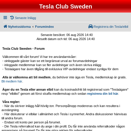
Tesla Club Sweden
Senaste Inlägg
Nyhetssidorna
Forumindex
Registrera din Tesla/elbil
Senaste besöket: 06 aug 2026 14:40
Aktuellt datum och tid: 06 aug 2026 14:40
Tesla Club Sweden - Forum
Välkommen till vårt forum! Vi har tre användarnivåer:
- oinloggade gäster kan se ett begränsat urval av forumavdelningar
- inloggade medlemmar kan se fler avdelningar och även skriva inlägg
- Teslaägare har även tillgång till exklusiva VIP-avdelningar endast synliga för dem
Alla
är välkomna att bli medlem
, du behöver inte äga en Tesla, medlemskap är gratis.
Bli medlem här
.
Äger du en Tesla eller annan elbil
kan du kostnadsfritt bli registrerad som "Teslaägare"
resp "elbilist" genom att först skaffa medlemskap och sedan
registrera din bil här
.
Våra regler:
- När du skriver inlägg
håll hövlig ton.
Personpåhopp modereras och kan resultera i
avstängning.
- Här diskuterar vi elbilar i allmänhet och Tesla i synnerhet. Andra diskussioner hänvisas
till andra forum.
- Endast ett konto per person på forumet.
- Din Tesla referralkod kan du ange i din profil. Du får inte använda referralkoder någon
annanstans på forumet! Du får inte göra reklam för referralkoder.