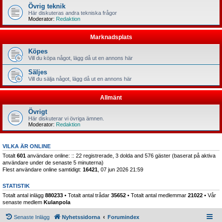
Övrig teknik
Här diskuteras andra tekniska frågor
Moderator:
Redaktion
Marknadsplats
Köpes
Vill du köpa något, lägg då ut en annons här
Säljes
Vill du sälja något, lägg då ut en annons här
Allmänt
Övrigt
Här diskuterar vi övriga ämnen.
Moderator:
Redaktion
VILKA ÄR ONLINE
Totalt
601
användare online: :: 22 registrerade, 3 dolda and 576 gäster (baserat på aktiva
användare under de senaste 5 minuterna)
Flest användare online samtidigt:
16421
, 07 jun 2026 21:59
STATISTIK
Totalt antal inlägg
880233
• Totalt antal trådar
35652
• Totalt antal medlemmar
21022
• Vår
senaste medlem
Kulanpola
Senaste Inlägg
Nyhetssidorna
Forumindex