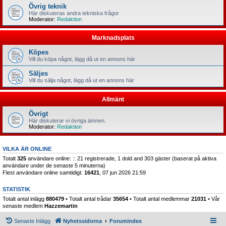
Övrig teknik
Här diskuteras andra tekniska frågor
Moderator:
Redaktion
Marknadsplats
Köpes
Vill du köpa något, lägg då ut en annons här
Säljes
Vill du sälja något, lägg då ut en annons här
Allmänt
Övrigt
Här diskuterar vi övriga ämnen.
Moderator:
Redaktion
VILKA ÄR ONLINE
Totalt
325
användare online: :: 21 registrerade, 1 dold and 303 gäster (baserat på aktiva
användare under de senaste 5 minuterna)
Flest användare online samtidigt:
16421
, 07 jun 2026 21:59
STATISTIK
Totalt antal inlägg
880479
• Totalt antal trådar
35654
• Totalt antal medlemmar
21031
• Vår
senaste medlem
Hazzemartin
Senaste Inlägg
Nyhetssidorna
Forumindex