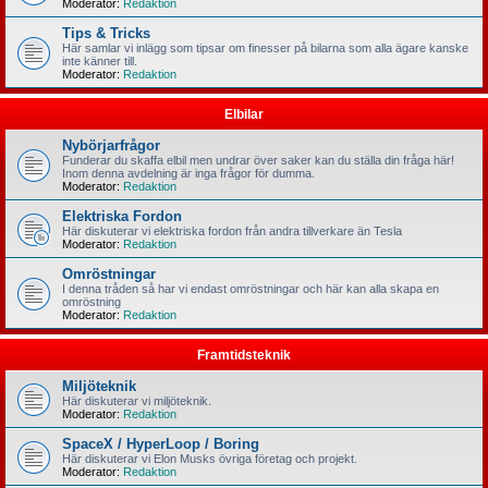
Moderator:
Redaktion
Tips & Tricks
Här samlar vi inlägg som tipsar om finesser på bilarna som alla ägare kanske
inte känner till.
Moderator:
Redaktion
Elbilar
Nybörjarfrågor
Funderar du skaffa elbil men undrar över saker kan du ställa din fråga här!
Inom denna avdelning är inga frågor för dumma.
Moderator:
Redaktion
Elektriska Fordon
Här diskuterar vi elektriska fordon från andra tillverkare än Tesla
Moderator:
Redaktion
Omröstningar
I denna tråden så har vi endast omröstningar och här kan alla skapa en
omröstning
Moderator:
Redaktion
Framtidsteknik
Miljöteknik
Här diskuterar vi miljöteknik.
Moderator:
Redaktion
SpaceX / HyperLoop / Boring
Här diskuterar vi Elon Musks övriga företag och projekt.
Moderator:
Redaktion