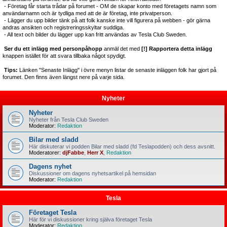
- Företag får starta trådar på forumet - OM de skapar konto med företagets namn som
användarnamn och är tydliga med att de är företag, inte privatperson.
- Lägger du upp bilder tänk på att folk kanske inte vill figurera på webben - gör gärna
andras ansikten och registreringsskyltar suddiga.
- All text och bilder du lägger upp kan fritt användas av Tesla Club Sweden.
Ser du ett inlägg med personpåhopp
anmäl det med
[!] Rapportera detta inlägg
knappen istället för att svara tillbaka något spydigt.
Tips:
Länken "Senaste Inlägg" i övre menyn listar de senaste inläggen folk har gjort på
forumet. Den finns även längst nere på varje sida.
Nyheter
Nyheter
Nyheter från Tesla Club Sweden
Moderator:
Redaktion
Bilar med sladd
Här diskuterar vi podden Bilar med sladd (fd Teslapodden) och dess avsnitt.
Moderatorer:
djFabbe
,
Herr X
,
Redaktion
Dagens nyhet
Diskussioner om dagens nyhetsartikel på hemsidan
Moderator:
Redaktion
Tesla
Företaget Tesla
Här för vi diskussioner kring själva företaget Tesla
Moderator:
Redaktion