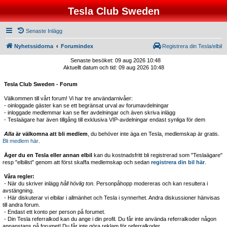
Tesla Club Sweden
Senaste Inlägg
Nyhetssidorna
Forumindex
Registrera din Tesla/elbil
Senaste besöket: 09 aug 2026 10:48
Aktuellt datum och tid: 09 aug 2026 10:48
Tesla Club Sweden - Forum
Välkommen till vårt forum! Vi har tre användarnivåer:
- oinloggade gäster kan se ett begränsat urval av forumavdelningar
- inloggade medlemmar kan se fler avdelningar och även skriva inlägg
- Teslaägare har även tillgång till exklusiva VIP-avdelningar endast synliga för dem
Alla
är välkomna att bli medlem
, du behöver inte äga en Tesla, medlemskap är gratis.
Bli medlem här
.
Äger du en Tesla eller annan elbil
kan du kostnadsfritt bli registrerad som "Teslaägare"
resp "elbilist" genom att först skaffa medlemskap och sedan
registrera din bil här
.
Våra regler:
- När du skriver inlägg
håll hövlig ton.
Personpåhopp modereras och kan resultera i
avstängning.
- Här diskuterar vi elbilar i allmänhet och Tesla i synnerhet. Andra diskussioner hänvisas
till andra forum.
- Endast ett konto per person på forumet.
- Din Tesla referralkod kan du ange i din profil. Du får inte använda referralkoder någon
annanstans på forumet! Du får inte göra reklam för referralkoder.