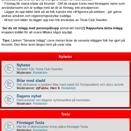
- Företag får starta trådar på forumet - OM de skapar konto med företagets namn som
användarnamn och är tydliga med att de är företag, inte privatperson.
- Lägger du upp bilder tänk på att folk kanske inte vill figurera på webben - gör gärna
andras ansikten och registreringsskyltar suddiga.
- All text och bilder du lägger upp kan fritt användas av Tesla Club Sweden.
Ser du ett inlägg med personpåhopp
anmäl det med
[!] Rapportera detta inlägg
knappen istället för att svara tillbaka något spydigt.
Tips:
Länken "Senaste Inlägg" i övre menyn listar de senaste inläggen folk har gjort på
forumet. Den finns även längst nere på varje sida.
Nyheter
Nyheter
Nyheter från Tesla Club Sweden
Moderator:
Redaktion
Bilar med sladd
Här diskuterar vi podden Bilar med sladd (fd Teslapodden) och dess avsnitt.
Moderatorer:
djFabbe
,
Herr X
,
Redaktion
Dagens nyhet
Diskussioner om dagens nyhetsartikel på hemsidan
Moderator:
Redaktion
Tesla
Företaget Tesla
Här för vi diskussioner kring själva företaget Tesla
Moderator:
Redaktion