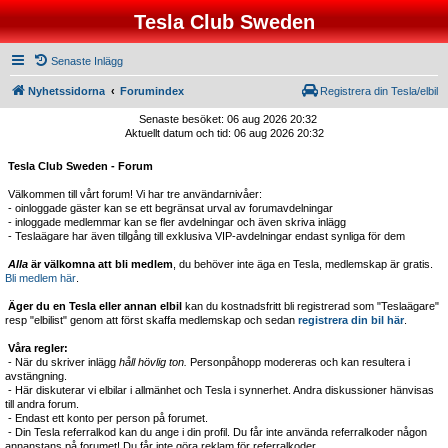
Tesla Club Sweden
Senaste Inlägg
Nyhetssidorna
Forumindex
Registrera din Tesla/elbil
Senaste besöket: 06 aug 2026 20:32
Aktuellt datum och tid: 06 aug 2026 20:32
Tesla Club Sweden - Forum
Välkommen till vårt forum! Vi har tre användarnivåer:
- oinloggade gäster kan se ett begränsat urval av forumavdelningar
- inloggade medlemmar kan se fler avdelningar och även skriva inlägg
- Teslaägare har även tillgång till exklusiva VIP-avdelningar endast synliga för dem
Alla
är välkomna att bli medlem
, du behöver inte äga en Tesla, medlemskap är gratis.
Bli medlem här
.
Äger du en Tesla eller annan elbil
kan du kostnadsfritt bli registrerad som "Teslaägare"
resp "elbilist" genom att först skaffa medlemskap och sedan
registrera din bil här
.
Våra regler:
- När du skriver inlägg
håll hövlig ton.
Personpåhopp modereras och kan resultera i
avstängning.
- Här diskuterar vi elbilar i allmänhet och Tesla i synnerhet. Andra diskussioner hänvisas
till andra forum.
- Endast ett konto per person på forumet.
- Din Tesla referralkod kan du ange i din profil. Du får inte använda referralkoder någon
annanstans på forumet! Du får inte göra reklam för referralkoder.