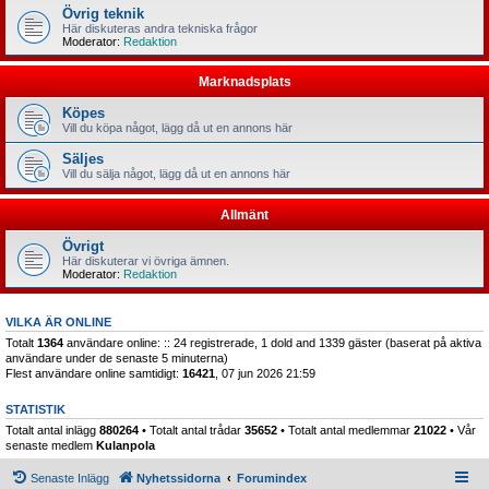
Övrig teknik
Här diskuteras andra tekniska frågor
Moderator:
Redaktion
Marknadsplats
Köpes
Vill du köpa något, lägg då ut en annons här
Säljes
Vill du sälja något, lägg då ut en annons här
Allmänt
Övrigt
Här diskuterar vi övriga ämnen.
Moderator:
Redaktion
VILKA ÄR ONLINE
Totalt
1364
användare online: :: 24 registrerade, 1 dold and 1339 gäster (baserat på aktiva
användare under de senaste 5 minuterna)
Flest användare online samtidigt:
16421
, 07 jun 2026 21:59
STATISTIK
Totalt antal inlägg
880264
• Totalt antal trådar
35652
• Totalt antal medlemmar
21022
• Vår
senaste medlem
Kulanpola
Senaste Inlägg
Nyhetssidorna
Forumindex