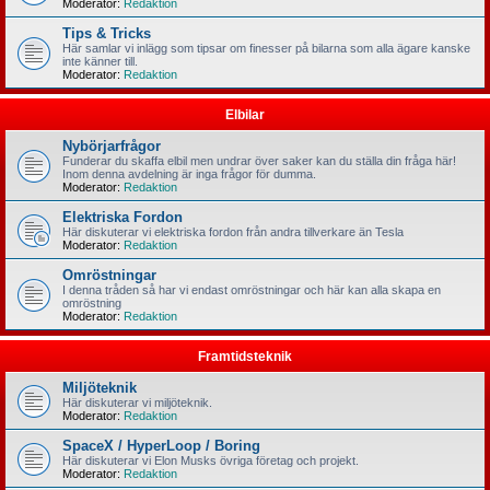
Moderator:
Redaktion
Tips & Tricks
Här samlar vi inlägg som tipsar om finesser på bilarna som alla ägare kanske
inte känner till.
Moderator:
Redaktion
Elbilar
Nybörjarfrågor
Funderar du skaffa elbil men undrar över saker kan du ställa din fråga här!
Inom denna avdelning är inga frågor för dumma.
Moderator:
Redaktion
Elektriska Fordon
Här diskuterar vi elektriska fordon från andra tillverkare än Tesla
Moderator:
Redaktion
Omröstningar
I denna tråden så har vi endast omröstningar och här kan alla skapa en
omröstning
Moderator:
Redaktion
Framtidsteknik
Miljöteknik
Här diskuterar vi miljöteknik.
Moderator:
Redaktion
SpaceX / HyperLoop / Boring
Här diskuterar vi Elon Musks övriga företag och projekt.
Moderator:
Redaktion