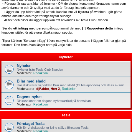
- Företag får starta trådar på forumet - OM de skapar konto med företagets namn som
användarnamn och är tydliga med att de är företag, inte privatperson.
- Lägger du upp bilder tänk på att folk kanske inte vill figurera på webben - gör gärna
andras ansikten och registreringsskyltar suddiga.
- All text och bilder du lägger upp kan fritt användas av Tesla Club Sweden.
Ser du ett inlägg med personpåhopp
anmäl det med
[!] Rapportera detta inlägg
knappen istället för att svara tillbaka något spydigt.
Tips:
Länken "Senaste Inlägg" i övre menyn listar de senaste inläggen folk har gjort på
forumet. Den finns även längst nere på varje sida.
Nyheter
Nyheter
Nyheter från Tesla Club Sweden
Moderator:
Redaktion
Bilar med sladd
Här diskuterar vi podden Bilar med sladd (fd Teslapodden) och dess avsnitt.
Moderatorer:
djFabbe
,
Herr X
,
Redaktion
Dagens nyhet
Diskussioner om dagens nyhetsartikel på hemsidan
Moderator:
Redaktion
Tesla
Företaget Tesla
Här för vi diskussioner kring själva företaget Tesla
Moderator:
Redaktion