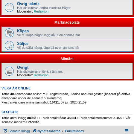
Övrig teknik
Här diskuteras andra tekniska frågor
Moderator:
Redaktion
Marknadsplats
Köpes
Vill du köpa något, lägg då ut en annons här
Säljes
Vill du sälja något, lägg då ut en annons här
Allmänt
Övrigt
Här diskuterar vi övriga ämnen.
Moderator:
Redaktion
VILKA ÄR ONLINE
Totalt
400
användare online: :: 10 registrerade, 0 dolda and 390 gäster (baserat på aktiva
användare under de senaste 5 minuterna)
Flest användare online samtidigt:
16421
, 07 jun 2026 21:59
STATISTIK
Totalt antal inlägg
880381
• Totalt antal trådar
35654
• Totalt antal medlemmar
21029
• Vår
senaste medlem
Peterlito
Senaste Inlägg
Nyhetssidorna
Forumindex