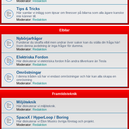
Moderator:
Redaktion
Tips & Tricks
Här samlar vi inlägg som tipsar om finesser på bilarna som alla ägare kanske
inte känner till.
Moderator:
Redaktion
Elbilar
Nybörjarfrågor
Funderar du skaffa elbil men undrar över saker kan du ställa din fråga här!
Inom denna avdelning är inga frågor för dumma.
Moderator:
Redaktion
Elektriska Fordon
Här diskuterar vi elektriska fordon från andra tillverkare än Tesla
Moderator:
Redaktion
Omröstningar
I denna tråden så har vi endast omröstningar och här kan alla skapa en
omröstning
Moderator:
Redaktion
Framtidsteknik
Miljöteknik
Här diskuterar vi miljöteknik.
Moderator:
Redaktion
SpaceX / HyperLoop / Boring
Här diskuterar vi Elon Musks övriga företag och projekt.
Moderator:
Redaktion