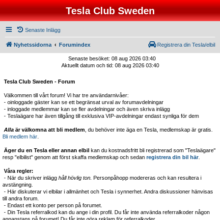
Tesla Club Sweden
Senaste Inlägg
Nyhetssidorna
Forumindex
Registrera din Tesla/elbil
Senaste besöket: 08 aug 2026 03:40
Aktuellt datum och tid: 08 aug 2026 03:40
Tesla Club Sweden - Forum
Välkommen till vårt forum! Vi har tre användarnivåer:
- oinloggade gäster kan se ett begränsat urval av forumavdelningar
- inloggade medlemmar kan se fler avdelningar och även skriva inlägg
- Teslaägare har även tillgång till exklusiva VIP-avdelningar endast synliga för dem
Alla
är välkomna att bli medlem
, du behöver inte äga en Tesla, medlemskap är gratis.
Bli medlem här
.
Äger du en Tesla eller annan elbil
kan du kostnadsfritt bli registrerad som "Teslaägare"
resp "elbilist" genom att först skaffa medlemskap och sedan
registrera din bil här
.
Våra regler:
- När du skriver inlägg
håll hövlig ton.
Personpåhopp modereras och kan resultera i
avstängning.
- Här diskuterar vi elbilar i allmänhet och Tesla i synnerhet. Andra diskussioner hänvisas
till andra forum.
- Endast ett konto per person på forumet.
- Din Tesla referralkod kan du ange i din profil. Du får inte använda referralkoder någon
annanstans på forumet! Du får inte göra reklam för referralkoder.