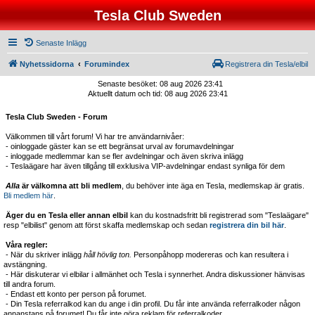
Tesla Club Sweden
Senaste Inlägg
Nyhetssidorna
Forumindex
Registrera din Tesla/elbil
Senaste besöket: 08 aug 2026 23:41
Aktuellt datum och tid: 08 aug 2026 23:41
Tesla Club Sweden - Forum
Välkommen till vårt forum! Vi har tre användarnivåer:
- oinloggade gäster kan se ett begränsat urval av forumavdelningar
- inloggade medlemmar kan se fler avdelningar och även skriva inlägg
- Teslaägare har även tillgång till exklusiva VIP-avdelningar endast synliga för dem
Alla
är välkomna att bli medlem
, du behöver inte äga en Tesla, medlemskap är gratis.
Bli medlem här
.
Äger du en Tesla eller annan elbil
kan du kostnadsfritt bli registrerad som "Teslaägare"
resp "elbilist" genom att först skaffa medlemskap och sedan
registrera din bil här
.
Våra regler:
- När du skriver inlägg
håll hövlig ton.
Personpåhopp modereras och kan resultera i
avstängning.
- Här diskuterar vi elbilar i allmänhet och Tesla i synnerhet. Andra diskussioner hänvisas
till andra forum.
- Endast ett konto per person på forumet.
- Din Tesla referralkod kan du ange i din profil. Du får inte använda referralkoder någon
annanstans på forumet! Du får inte göra reklam för referralkoder.