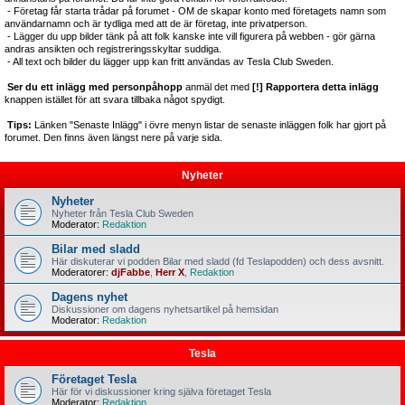
- Företag får starta trådar på forumet - OM de skapar konto med företagets namn som
användarnamn och är tydliga med att de är företag, inte privatperson.
- Lägger du upp bilder tänk på att folk kanske inte vill figurera på webben - gör gärna
andras ansikten och registreringsskyltar suddiga.
- All text och bilder du lägger upp kan fritt användas av Tesla Club Sweden.
Ser du ett inlägg med personpåhopp
anmäl det med
[!] Rapportera detta inlägg
knappen istället för att svara tillbaka något spydigt.
Tips:
Länken "Senaste Inlägg" i övre menyn listar de senaste inläggen folk har gjort på
forumet. Den finns även längst nere på varje sida.
Nyheter
Nyheter
Nyheter från Tesla Club Sweden
Moderator:
Redaktion
Bilar med sladd
Här diskuterar vi podden Bilar med sladd (fd Teslapodden) och dess avsnitt.
Moderatorer:
djFabbe
,
Herr X
,
Redaktion
Dagens nyhet
Diskussioner om dagens nyhetsartikel på hemsidan
Moderator:
Redaktion
Tesla
Företaget Tesla
Här för vi diskussioner kring själva företaget Tesla
Moderator:
Redaktion