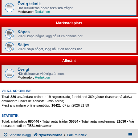
Övrig teknik
Här diskuteras andra tekniska frågor
Moderator:
Redaktion
Marknadsplats
Köpes
Vill du köpa något, lägg då ut en annons här
Säljes
Vill du sälja något, lägg då ut en annons här
Allmänt
Övrigt
Här diskuterar vi övriga ämnen.
Moderator:
Redaktion
VILKA ÄR ONLINE
Totalt
380
användare online: :: 19 registrerade, 1 dold and 360 gäster (baserat på aktiva
användare under de senaste 5 minuterna)
Flest användare online samtidigt:
16421
, 07 jun 2026 21:59
STATISTIK
Totalt antal inlägg
880446
• Totalt antal trådar
35654
• Totalt antal medlemmar
21030
• Vår
senaste medlem
TESLAdreamer
Senaste Inlägg
Nyhetssidorna
Forumindex