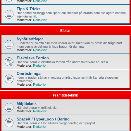
Moderator:
Redaktion
Tips & Tricks
Här samlar vi inlägg som tipsar om finesser på bilarna som alla ägare kanske
inte känner till.
Moderator:
Redaktion
Elbilar
Nybörjarfrågor
Funderar du skaffa elbil men undrar över saker kan du ställa din fråga här!
Inom denna avdelning är inga frågor för dumma.
Moderator:
Redaktion
Elektriska Fordon
Här diskuterar vi elektriska fordon från andra tillverkare än Tesla
Moderator:
Redaktion
Omröstningar
I denna tråden så har vi endast omröstningar och här kan alla skapa en
omröstning
Moderator:
Redaktion
Framtidsteknik
Miljöteknik
Här diskuterar vi miljöteknik.
Moderator:
Redaktion
SpaceX / HyperLoop / Boring
Här diskuterar vi Elon Musks övriga företag och projekt.
Moderator:
Redaktion