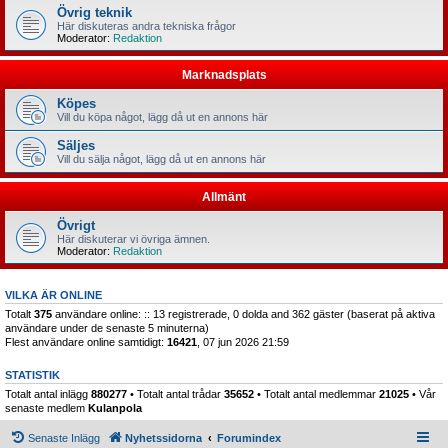
Övrig teknik
Här diskuteras andra tekniska frågor
Moderator:
Redaktion
Marknadsplats
Köpes
Vill du köpa något, lägg då ut en annons här
Säljes
Vill du sälja något, lägg då ut en annons här
Allmänt
Övrigt
Här diskuterar vi övriga ämnen.
Moderator:
Redaktion
VILKA ÄR ONLINE
Totalt
375
användare online: :: 13 registrerade, 0 dolda and 362 gäster (baserat på aktiva
användare under de senaste 5 minuterna)
Flest användare online samtidigt:
16421
, 07 jun 2026 21:59
STATISTIK
Totalt antal inlägg
880277
• Totalt antal trådar
35652
• Totalt antal medlemmar
21025
• Vår
senaste medlem
Kulanpola
Senaste Inlägg
Nyhetssidorna
Forumindex