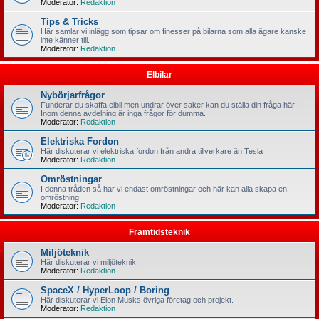
Moderator:
Redaktion
Tips & Tricks
Här samlar vi inlägg som tipsar om finesser på bilarna som alla ägare kanske
inte känner till.
Moderator:
Redaktion
Elbilar
Nybörjarfrågor
Funderar du skaffa elbil men undrar över saker kan du ställa din fråga här!
Inom denna avdelning är inga frågor för dumma.
Moderator:
Redaktion
Elektriska Fordon
Här diskuterar vi elektriska fordon från andra tillverkare än Tesla
Moderator:
Redaktion
Omröstningar
I denna tråden så har vi endast omröstningar och här kan alla skapa en
omröstning
Moderator:
Redaktion
Framtidsteknik
Miljöteknik
Här diskuterar vi miljöteknik.
Moderator:
Redaktion
SpaceX / HyperLoop / Boring
Här diskuterar vi Elon Musks övriga företag och projekt.
Moderator:
Redaktion