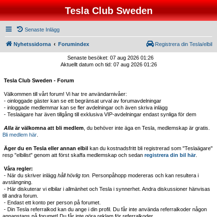
Tesla Club Sweden
Senaste Inlägg
Nyhetssidorna
Forumindex
Registrera din Tesla/elbil
Senaste besöket: 07 aug 2026 01:26
Aktuellt datum och tid: 07 aug 2026 01:26
Tesla Club Sweden - Forum
Välkommen till vårt forum! Vi har tre användarnivåer:
- oinloggade gäster kan se ett begränsat urval av forumavdelningar
- inloggade medlemmar kan se fler avdelningar och även skriva inlägg
- Teslaägare har även tillgång till exklusiva VIP-avdelningar endast synliga för dem
Alla
är välkomna att bli medlem
, du behöver inte äga en Tesla, medlemskap är gratis.
Bli medlem här
.
Äger du en Tesla eller annan elbil
kan du kostnadsfritt bli registrerad som "Teslaägare"
resp "elbilist" genom att först skaffa medlemskap och sedan
registrera din bil här
.
Våra regler:
- När du skriver inlägg
håll hövlig ton.
Personpåhopp modereras och kan resultera i
avstängning.
- Här diskuterar vi elbilar i allmänhet och Tesla i synnerhet. Andra diskussioner hänvisas
till andra forum.
- Endast ett konto per person på forumet.
- Din Tesla referralkod kan du ange i din profil. Du får inte använda referralkoder någon
annanstans på forumet! Du får inte göra reklam för referralkoder.