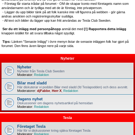
- Företag får starta trådar på forumet - OM de skapar konto med företagets namn som
användarnamn och är tydliga med att de är företag, inte privatperson.
- Lägger du upp bilder tänk på att folk kanske inte vill figurera på webben - gör gärna
andras ansikten och registreringsskyltar suddiga.
- All text och bilder du lägger upp kan fritt användas av Tesla Club Sweden.
Ser du ett inlägg med personpåhopp
anmäl det med
[!] Rapportera detta inlägg
knappen istället för att svara tillbaka något spydigt.
Tips:
Länken "Senaste Inlägg" i övre menyn listar de senaste inläggen folk har gjort på
forumet. Den finns även längst nere på varje sida.
Nyheter
Nyheter
Nyheter från Tesla Club Sweden
Moderator:
Redaktion
Bilar med sladd
Här diskuterar vi podden Bilar med sladd (fd Teslapodden) och dess avsnitt.
Moderatorer:
djFabbe
,
Herr X
,
Redaktion
Dagens nyhet
Diskussioner om dagens nyhetsartikel på hemsidan
Moderator:
Redaktion
Tesla
Företaget Tesla
Här för vi diskussioner kring själva företaget Tesla
Moderator:
Redaktion