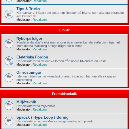
Moderator:
Redaktion
Tips & Tricks
Här samlar vi inlägg som tipsar om finesser på bilarna som alla ägare kanske
inte känner till.
Moderator:
Redaktion
Elbilar
Nybörjarfrågor
Funderar du skaffa elbil men undrar över saker kan du ställa din fråga här!
Inom denna avdelning är inga frågor för dumma.
Moderator:
Redaktion
Elektriska Fordon
Här diskuterar vi elektriska fordon från andra tillverkare än Tesla
Moderator:
Redaktion
Omröstningar
I denna tråden så har vi endast omröstningar och här kan alla skapa en
omröstning
Moderator:
Redaktion
Framtidsteknik
Miljöteknik
Här diskuterar vi miljöteknik.
Moderator:
Redaktion
SpaceX / HyperLoop / Boring
Här diskuterar vi Elon Musks övriga företag och projekt.
Moderator:
Redaktion