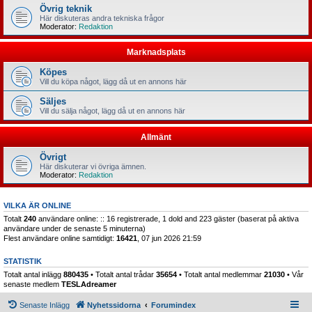
Övrig teknik
Här diskuteras andra tekniska frågor
Moderator:
Redaktion
Marknadsplats
Köpes
Vill du köpa något, lägg då ut en annons här
Säljes
Vill du sälja något, lägg då ut en annons här
Allmänt
Övrigt
Här diskuterar vi övriga ämnen.
Moderator:
Redaktion
VILKA ÄR ONLINE
Totalt
240
användare online: :: 16 registrerade, 1 dold and 223 gäster (baserat på aktiva
användare under de senaste 5 minuterna)
Flest användare online samtidigt:
16421
, 07 jun 2026 21:59
STATISTIK
Totalt antal inlägg
880435
• Totalt antal trådar
35654
• Totalt antal medlemmar
21030
• Vår
senaste medlem
TESLAdreamer
Senaste Inlägg
Nyhetssidorna
Forumindex