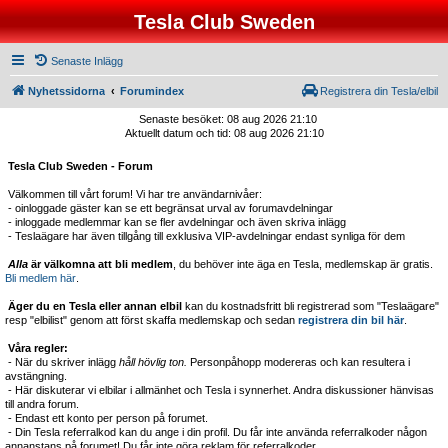
Tesla Club Sweden
Senaste Inlägg
Nyhetssidorna
Forumindex
Registrera din Tesla/elbil
Senaste besöket: 08 aug 2026 21:10
Aktuellt datum och tid: 08 aug 2026 21:10
Tesla Club Sweden - Forum
Välkommen till vårt forum! Vi har tre användarnivåer:
- oinloggade gäster kan se ett begränsat urval av forumavdelningar
- inloggade medlemmar kan se fler avdelningar och även skriva inlägg
- Teslaägare har även tillgång till exklusiva VIP-avdelningar endast synliga för dem
Alla
är välkomna att bli medlem
, du behöver inte äga en Tesla, medlemskap är gratis.
Bli medlem här
.
Äger du en Tesla eller annan elbil
kan du kostnadsfritt bli registrerad som "Teslaägare"
resp "elbilist" genom att först skaffa medlemskap och sedan
registrera din bil här
.
Våra regler:
- När du skriver inlägg
håll hövlig ton.
Personpåhopp modereras och kan resultera i
avstängning.
- Här diskuterar vi elbilar i allmänhet och Tesla i synnerhet. Andra diskussioner hänvisas
till andra forum.
- Endast ett konto per person på forumet.
- Din Tesla referralkod kan du ange i din profil. Du får inte använda referralkoder någon
annanstans på forumet! Du får inte göra reklam för referralkoder.