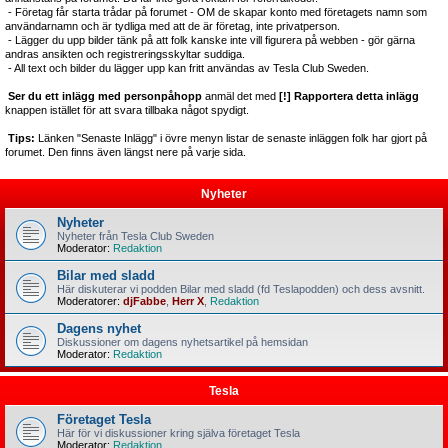
- Företag får starta trådar på forumet - OM de skapar konto med företagets namn som
användarnamn och är tydliga med att de är företag, inte privatperson.
- Lägger du upp bilder tänk på att folk kanske inte vill figurera på webben - gör gärna
andras ansikten och registreringsskyltar suddiga.
- All text och bilder du lägger upp kan fritt användas av Tesla Club Sweden.
Ser du ett inlägg med personpåhopp
anmäl det med
[!] Rapportera detta inlägg
knappen istället för att svara tillbaka något spydigt.
Tips:
Länken "Senaste Inlägg" i övre menyn listar de senaste inläggen folk har gjort på
forumet. Den finns även längst nere på varje sida.
Nyheter
Nyheter
Nyheter från Tesla Club Sweden
Moderator:
Redaktion
Bilar med sladd
Här diskuterar vi podden Bilar med sladd (fd Teslapodden) och dess avsnitt.
Moderatorer:
djFabbe
,
Herr X
,
Redaktion
Dagens nyhet
Diskussioner om dagens nyhetsartikel på hemsidan
Moderator:
Redaktion
Tesla
Företaget Tesla
Här för vi diskussioner kring själva företaget Tesla
Moderator:
Redaktion