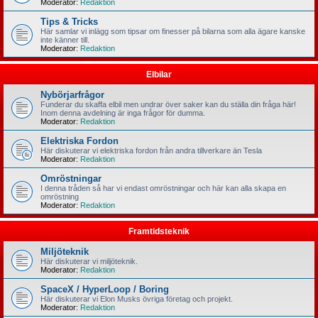
Moderator:
Redaktion
Tips & Tricks
Här samlar vi inlägg som tipsar om finesser på bilarna som alla ägare kanske
inte känner till.
Moderator:
Redaktion
Elbilar
Nybörjarfrågor
Funderar du skaffa elbil men undrar över saker kan du ställa din fråga här!
Inom denna avdelning är inga frågor för dumma.
Moderator:
Redaktion
Elektriska Fordon
Här diskuterar vi elektriska fordon från andra tillverkare än Tesla
Moderator:
Redaktion
Omröstningar
I denna tråden så har vi endast omröstningar och här kan alla skapa en
omröstning
Moderator:
Redaktion
Framtidsteknik
Miljöteknik
Här diskuterar vi miljöteknik.
Moderator:
Redaktion
SpaceX / HyperLoop / Boring
Här diskuterar vi Elon Musks övriga företag och projekt.
Moderator:
Redaktion