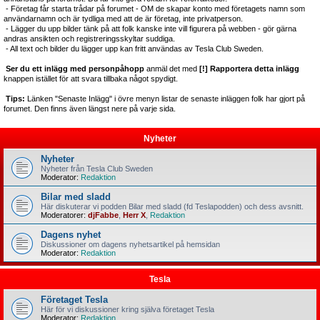
- Företag får starta trådar på forumet - OM de skapar konto med företagets namn som
användarnamn och är tydliga med att de är företag, inte privatperson.
- Lägger du upp bilder tänk på att folk kanske inte vill figurera på webben - gör gärna
andras ansikten och registreringsskyltar suddiga.
- All text och bilder du lägger upp kan fritt användas av Tesla Club Sweden.
Ser du ett inlägg med personpåhopp
anmäl det med
[!] Rapportera detta inlägg
knappen istället för att svara tillbaka något spydigt.
Tips:
Länken "Senaste Inlägg" i övre menyn listar de senaste inläggen folk har gjort på
forumet. Den finns även längst nere på varje sida.
Nyheter
Nyheter
Nyheter från Tesla Club Sweden
Moderator:
Redaktion
Bilar med sladd
Här diskuterar vi podden Bilar med sladd (fd Teslapodden) och dess avsnitt.
Moderatorer:
djFabbe
,
Herr X
,
Redaktion
Dagens nyhet
Diskussioner om dagens nyhetsartikel på hemsidan
Moderator:
Redaktion
Tesla
Företaget Tesla
Här för vi diskussioner kring själva företaget Tesla
Moderator:
Redaktion