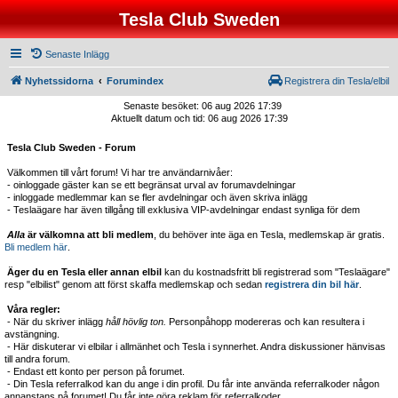
Tesla Club Sweden
Senaste Inlägg
Nyhetssidorna
Forumindex
Registrera din Tesla/elbil
Senaste besöket: 06 aug 2026 17:39
Aktuellt datum och tid: 06 aug 2026 17:39
Tesla Club Sweden - Forum
Välkommen till vårt forum! Vi har tre användarnivåer:
- oinloggade gäster kan se ett begränsat urval av forumavdelningar
- inloggade medlemmar kan se fler avdelningar och även skriva inlägg
- Teslaägare har även tillgång till exklusiva VIP-avdelningar endast synliga för dem
Alla
är välkomna att bli medlem
, du behöver inte äga en Tesla, medlemskap är gratis.
Bli medlem här
.
Äger du en Tesla eller annan elbil
kan du kostnadsfritt bli registrerad som "Teslaägare"
resp "elbilist" genom att först skaffa medlemskap och sedan
registrera din bil här
.
Våra regler:
- När du skriver inlägg
håll hövlig ton.
Personpåhopp modereras och kan resultera i
avstängning.
- Här diskuterar vi elbilar i allmänhet och Tesla i synnerhet. Andra diskussioner hänvisas
till andra forum.
- Endast ett konto per person på forumet.
- Din Tesla referralkod kan du ange i din profil. Du får inte använda referralkoder någon
annanstans på forumet! Du får inte göra reklam för referralkoder.