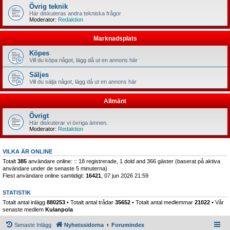
Övrig teknik
Här diskuteras andra tekniska frågor
Moderator:
Redaktion
Marknadsplats
Köpes
Vill du köpa något, lägg då ut en annons här
Säljes
Vill du sälja något, lägg då ut en annons här
Allmänt
Övrigt
Här diskuterar vi övriga ämnen.
Moderator:
Redaktion
VILKA ÄR ONLINE
Totalt
385
användare online: :: 18 registrerade, 1 dold and 366 gäster (baserat på aktiva
användare under de senaste 5 minuterna)
Flest användare online samtidigt:
16421
, 07 jun 2026 21:59
STATISTIK
Totalt antal inlägg
880253
• Totalt antal trådar
35652
• Totalt antal medlemmar
21022
• Vår
senaste medlem
Kulanpola
Senaste Inlägg
Nyhetssidorna
Forumindex