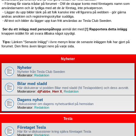
- Företag får starta trådar på forumet - OM de skapar konto med företagets namn som
användarnamn och är tydliga med att de är företag, inte privatperson.
- Lägger du upp bilder tänk på att folk kanske inte vill figurera på webben - gör gärna
andras ansikten och registreringsskyltar suddiga.
- All text och bilder du lägger upp kan fritt användas av Tesla Club Sweden.
Ser du ett inlägg med personpåhopp
anmäl det med
[!] Rapportera detta inlägg
knappen istället för att svara tillbaka något spydigt.
Tips:
Länken "Senaste Inlägg" i övre menyn listar de senaste inläggen folk har gjort på
forumet. Den finns även längst nere på varje sida.
Nyheter
Nyheter
Nyheter från Tesla Club Sweden
Moderator:
Redaktion
Bilar med sladd
Här diskuterar vi podden Bilar med sladd (fd Teslapodden) och dess avsnitt.
Moderatorer:
djFabbe
,
Herr X
,
Redaktion
Dagens nyhet
Diskussioner om dagens nyhetsartikel på hemsidan
Moderator:
Redaktion
Tesla
Företaget Tesla
Här för vi diskussioner kring själva företaget Tesla
Moderator:
Redaktion