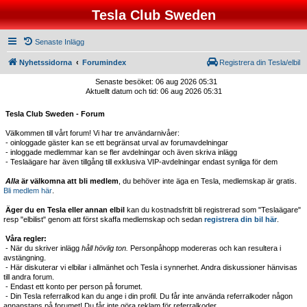
Tesla Club Sweden
Senaste Inlägg
Nyhetssidorna
Forumindex
Registrera din Tesla/elbil
Senaste besöket: 06 aug 2026 05:31
Aktuellt datum och tid: 06 aug 2026 05:31
Tesla Club Sweden - Forum
Välkommen till vårt forum! Vi har tre användarnivåer:
- oinloggade gäster kan se ett begränsat urval av forumavdelningar
- inloggade medlemmar kan se fler avdelningar och även skriva inlägg
- Teslaägare har även tillgång till exklusiva VIP-avdelningar endast synliga för dem
Alla
är välkomna att bli medlem
, du behöver inte äga en Tesla, medlemskap är gratis.
Bli medlem här
.
Äger du en Tesla eller annan elbil
kan du kostnadsfritt bli registrerad som "Teslaägare"
resp "elbilist" genom att först skaffa medlemskap och sedan
registrera din bil här
.
Våra regler:
- När du skriver inlägg
håll hövlig ton.
Personpåhopp modereras och kan resultera i
avstängning.
- Här diskuterar vi elbilar i allmänhet och Tesla i synnerhet. Andra diskussioner hänvisas
till andra forum.
- Endast ett konto per person på forumet.
- Din Tesla referralkod kan du ange i din profil. Du får inte använda referralkoder någon
annanstans på forumet! Du får inte göra reklam för referralkoder.