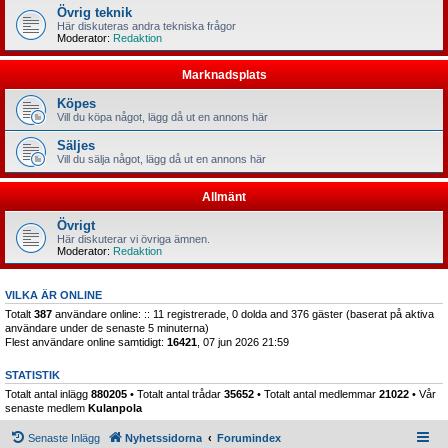
Övrig teknik
Här diskuteras andra tekniska frågor
Moderator:
Redaktion
Marknadsplats
Köpes
Vill du köpa något, lägg då ut en annons här
Säljes
Vill du sälja något, lägg då ut en annons här
Allmänt
Övrigt
Här diskuterar vi övriga ämnen.
Moderator:
Redaktion
VILKA ÄR ONLINE
Totalt
387
användare online: :: 11 registrerade, 0 dolda and 376 gäster (baserat på aktiva
användare under de senaste 5 minuterna)
Flest användare online samtidigt:
16421
, 07 jun 2026 21:59
STATISTIK
Totalt antal inlägg
880205
• Totalt antal trådar
35652
• Totalt antal medlemmar
21022
• Vår
senaste medlem
Kulanpola
Senaste Inlägg
Nyhetssidorna
Forumindex