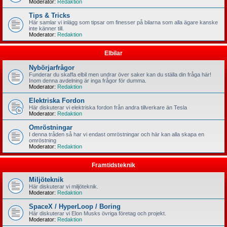
Moderator:
Redaktion
Tips & Tricks
Här samlar vi inlägg som tipsar om finesser på bilarna som alla ägare kanske
inte känner till.
Moderator:
Redaktion
Elbilar
Nybörjarfrågor
Funderar du skaffa elbil men undrar över saker kan du ställa din fråga här!
Inom denna avdelning är inga frågor för dumma.
Moderator:
Redaktion
Elektriska Fordon
Här diskuterar vi elektriska fordon från andra tillverkare än Tesla
Moderator:
Redaktion
Omröstningar
I denna tråden så har vi endast omröstningar och här kan alla skapa en
omröstning
Moderator:
Redaktion
Framtidsteknik
Miljöteknik
Här diskuterar vi miljöteknik.
Moderator:
Redaktion
SpaceX / HyperLoop / Boring
Här diskuterar vi Elon Musks övriga företag och projekt.
Moderator:
Redaktion