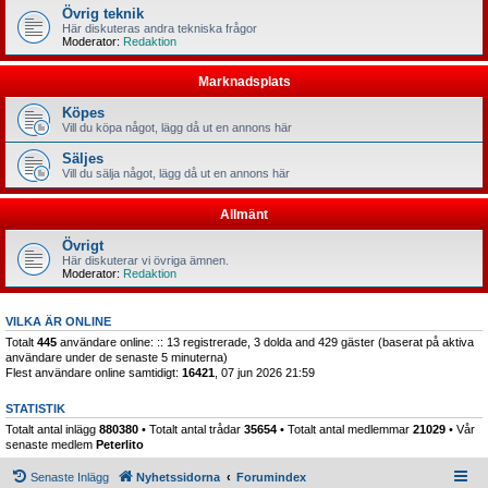
Övrig teknik
Här diskuteras andra tekniska frågor
Moderator:
Redaktion
Marknadsplats
Köpes
Vill du köpa något, lägg då ut en annons här
Säljes
Vill du sälja något, lägg då ut en annons här
Allmänt
Övrigt
Här diskuterar vi övriga ämnen.
Moderator:
Redaktion
VILKA ÄR ONLINE
Totalt
445
användare online: :: 13 registrerade, 3 dolda and 429 gäster (baserat på aktiva
användare under de senaste 5 minuterna)
Flest användare online samtidigt:
16421
, 07 jun 2026 21:59
STATISTIK
Totalt antal inlägg
880380
• Totalt antal trådar
35654
• Totalt antal medlemmar
21029
• Vår
senaste medlem
Peterlito
Senaste Inlägg
Nyhetssidorna
Forumindex