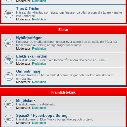
Moderator:
Redaktion
Tips & Tricks
Här samlar vi inlägg som tipsar om finesser på bilarna som alla ägare kanske
inte känner till.
Moderator:
Redaktion
Elbilar
Nybörjarfrågor
Funderar du skaffa elbil men undrar över saker kan du ställa din fråga här!
Inom denna avdelning är inga frågor för dumma.
Moderator:
Redaktion
Elektriska Fordon
Här diskuterar vi elektriska fordon från andra tillverkare än Tesla
Moderator:
Redaktion
Omröstningar
I denna tråden så har vi endast omröstningar och här kan alla skapa en
omröstning
Moderator:
Redaktion
Framtidsteknik
Miljöteknik
Här diskuterar vi miljöteknik.
Moderator:
Redaktion
SpaceX / HyperLoop / Boring
Här diskuterar vi Elon Musks övriga företag och projekt.
Moderator:
Redaktion