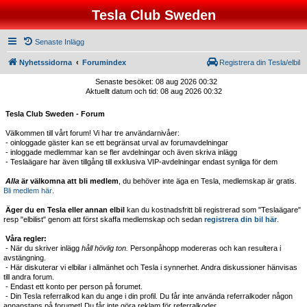
Tesla Club Sweden
Senaste Inlägg
Nyhetssidorna
Forumindex
Registrera din Tesla/elbil
Senaste besöket: 08 aug 2026 00:32
Aktuellt datum och tid: 08 aug 2026 00:32
Tesla Club Sweden - Forum
Välkommen till vårt forum! Vi har tre användarnivåer:
- oinloggade gäster kan se ett begränsat urval av forumavdelningar
- inloggade medlemmar kan se fler avdelningar och även skriva inlägg
- Teslaägare har även tillgång till exklusiva VIP-avdelningar endast synliga för dem
Alla
är välkomna att bli medlem
, du behöver inte äga en Tesla, medlemskap är gratis.
Bli medlem här
.
Äger du en Tesla eller annan elbil
kan du kostnadsfritt bli registrerad som "Teslaägare"
resp "elbilist" genom att först skaffa medlemskap och sedan
registrera din bil här
.
Våra regler:
- När du skriver inlägg
håll hövlig ton.
Personpåhopp modereras och kan resultera i
avstängning.
- Här diskuterar vi elbilar i allmänhet och Tesla i synnerhet. Andra diskussioner hänvisas
till andra forum.
- Endast ett konto per person på forumet.
- Din Tesla referralkod kan du ange i din profil. Du får inte använda referralkoder någon
annanstans på forumet! Du får inte göra reklam för referralkoder.