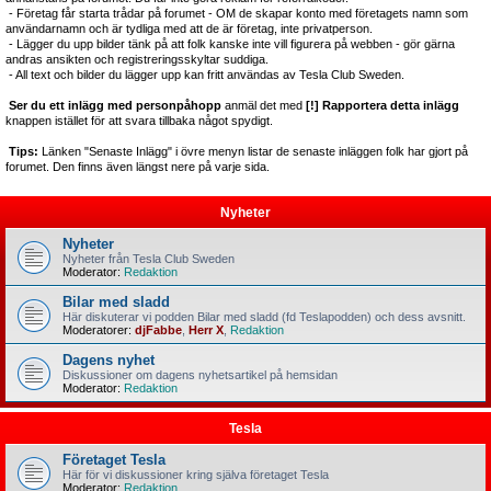
- Företag får starta trådar på forumet - OM de skapar konto med företagets namn som
användarnamn och är tydliga med att de är företag, inte privatperson.
- Lägger du upp bilder tänk på att folk kanske inte vill figurera på webben - gör gärna
andras ansikten och registreringsskyltar suddiga.
- All text och bilder du lägger upp kan fritt användas av Tesla Club Sweden.
Ser du ett inlägg med personpåhopp
anmäl det med
[!] Rapportera detta inlägg
knappen istället för att svara tillbaka något spydigt.
Tips:
Länken "Senaste Inlägg" i övre menyn listar de senaste inläggen folk har gjort på
forumet. Den finns även längst nere på varje sida.
Nyheter
Nyheter
Nyheter från Tesla Club Sweden
Moderator:
Redaktion
Bilar med sladd
Här diskuterar vi podden Bilar med sladd (fd Teslapodden) och dess avsnitt.
Moderatorer:
djFabbe
,
Herr X
,
Redaktion
Dagens nyhet
Diskussioner om dagens nyhetsartikel på hemsidan
Moderator:
Redaktion
Tesla
Företaget Tesla
Här för vi diskussioner kring själva företaget Tesla
Moderator:
Redaktion