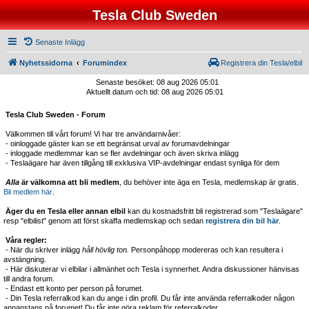
Tesla Club Sweden
Senaste Inlägg
Nyhetssidorna
Forumindex
Registrera din Tesla/elbil
Senaste besöket: 08 aug 2026 05:01
Aktuellt datum och tid: 08 aug 2026 05:01
Tesla Club Sweden - Forum
Välkommen till vårt forum! Vi har tre användarnivåer:
- oinloggade gäster kan se ett begränsat urval av forumavdelningar
- inloggade medlemmar kan se fler avdelningar och även skriva inlägg
- Teslaägare har även tillgång till exklusiva VIP-avdelningar endast synliga för dem
Alla
är välkomna att bli medlem
, du behöver inte äga en Tesla, medlemskap är gratis.
Bli medlem här
.
Äger du en Tesla eller annan elbil
kan du kostnadsfritt bli registrerad som "Teslaägare"
resp "elbilist" genom att först skaffa medlemskap och sedan
registrera din bil här
.
Våra regler:
- När du skriver inlägg
håll hövlig ton.
Personpåhopp modereras och kan resultera i
avstängning.
- Här diskuterar vi elbilar i allmänhet och Tesla i synnerhet. Andra diskussioner hänvisas
till andra forum.
- Endast ett konto per person på forumet.
- Din Tesla referralkod kan du ange i din profil. Du får inte använda referralkoder någon
annanstans på forumet! Du får inte göra reklam för referralkoder.