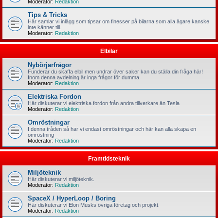
Moderator:
Redaktion
Tips & Tricks
Här samlar vi inlägg som tipsar om finesser på bilarna som alla ägare kanske
inte känner till.
Moderator:
Redaktion
Elbilar
Nybörjarfrågor
Funderar du skaffa elbil men undrar över saker kan du ställa din fråga här!
Inom denna avdelning är inga frågor för dumma.
Moderator:
Redaktion
Elektriska Fordon
Här diskuterar vi elektriska fordon från andra tillverkare än Tesla
Moderator:
Redaktion
Omröstningar
I denna tråden så har vi endast omröstningar och här kan alla skapa en
omröstning
Moderator:
Redaktion
Framtidsteknik
Miljöteknik
Här diskuterar vi miljöteknik.
Moderator:
Redaktion
SpaceX / HyperLoop / Boring
Här diskuterar vi Elon Musks övriga företag och projekt.
Moderator:
Redaktion