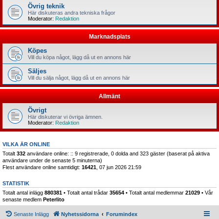
Övrig teknik
Här diskuteras andra tekniska frågor
Moderator:
Redaktion
Marknadsplats
Köpes
Vill du köpa något, lägg då ut en annons här
Säljes
Vill du sälja något, lägg då ut en annons här
Allmänt
Övrigt
Här diskuterar vi övriga ämnen.
Moderator:
Redaktion
VILKA ÄR ONLINE
Totalt
332
användare online: :: 9 registrerade, 0 dolda and 323 gäster (baserat på aktiva
användare under de senaste 5 minuterna)
Flest användare online samtidigt:
16421
, 07 jun 2026 21:59
STATISTIK
Totalt antal inlägg
880381
• Totalt antal trådar
35654
• Totalt antal medlemmar
21029
• Vår
senaste medlem
Peterlito
Senaste Inlägg
Nyhetssidorna
Forumindex