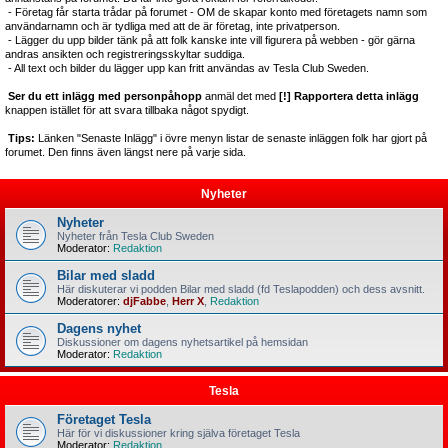
- Företag får starta trådar på forumet - OM de skapar konto med företagets namn som
användarnamn och är tydliga med att de är företag, inte privatperson.
- Lägger du upp bilder tänk på att folk kanske inte vill figurera på webben - gör gärna
andras ansikten och registreringsskyltar suddiga.
- All text och bilder du lägger upp kan fritt användas av Tesla Club Sweden.
Ser du ett inlägg med personpåhopp
anmäl det med
[!] Rapportera detta inlägg
knappen istället för att svara tillbaka något spydigt.
Tips:
Länken "Senaste Inlägg" i övre menyn listar de senaste inläggen folk har gjort på
forumet. Den finns även längst nere på varje sida.
Nyheter
Nyheter
Nyheter från Tesla Club Sweden
Moderator:
Redaktion
Bilar med sladd
Här diskuterar vi podden Bilar med sladd (fd Teslapodden) och dess avsnitt.
Moderatorer:
djFabbe
,
Herr X
,
Redaktion
Dagens nyhet
Diskussioner om dagens nyhetsartikel på hemsidan
Moderator:
Redaktion
Tesla
Företaget Tesla
Här för vi diskussioner kring själva företaget Tesla
Moderator:
Redaktion