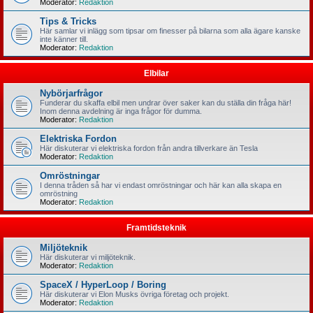
Moderator:
Redaktion
Tips & Tricks
Här samlar vi inlägg som tipsar om finesser på bilarna som alla ägare kanske
inte känner till.
Moderator:
Redaktion
Elbilar
Nybörjarfrågor
Funderar du skaffa elbil men undrar över saker kan du ställa din fråga här!
Inom denna avdelning är inga frågor för dumma.
Moderator:
Redaktion
Elektriska Fordon
Här diskuterar vi elektriska fordon från andra tillverkare än Tesla
Moderator:
Redaktion
Omröstningar
I denna tråden så har vi endast omröstningar och här kan alla skapa en
omröstning
Moderator:
Redaktion
Framtidsteknik
Miljöteknik
Här diskuterar vi miljöteknik.
Moderator:
Redaktion
SpaceX / HyperLoop / Boring
Här diskuterar vi Elon Musks övriga företag och projekt.
Moderator:
Redaktion