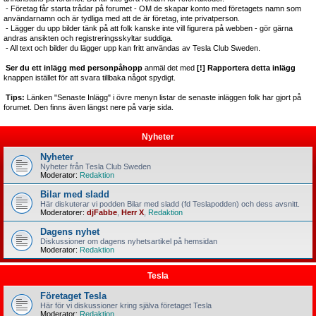
- Företag får starta trådar på forumet - OM de skapar konto med företagets namn som
användarnamn och är tydliga med att de är företag, inte privatperson.
- Lägger du upp bilder tänk på att folk kanske inte vill figurera på webben - gör gärna
andras ansikten och registreringsskyltar suddiga.
- All text och bilder du lägger upp kan fritt användas av Tesla Club Sweden.
Ser du ett inlägg med personpåhopp
anmäl det med
[!] Rapportera detta inlägg
knappen istället för att svara tillbaka något spydigt.
Tips:
Länken "Senaste Inlägg" i övre menyn listar de senaste inläggen folk har gjort på
forumet. Den finns även längst nere på varje sida.
Nyheter
Nyheter
Nyheter från Tesla Club Sweden
Moderator:
Redaktion
Bilar med sladd
Här diskuterar vi podden Bilar med sladd (fd Teslapodden) och dess avsnitt.
Moderatorer:
djFabbe
,
Herr X
,
Redaktion
Dagens nyhet
Diskussioner om dagens nyhetsartikel på hemsidan
Moderator:
Redaktion
Tesla
Företaget Tesla
Här för vi diskussioner kring själva företaget Tesla
Moderator:
Redaktion