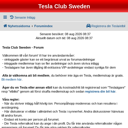
Tesla Club Sweden
Senaste Inlägg
Nyhetssidorna
Forumindex
Registrera din Tesla/elbil
Senaste besöket: 08 aug 2026 08:37
Aktuellt datum och tid: 08 aug 2026 08:37
Tesla Club Sweden - Forum
Välkommen till vårt forum! Vi har tre användarnivåer:
- oinloggade gäster kan se ett begränsat urval av forumavdelningar
- inloggade medlemmar kan se fler avdelningar och även skriva inlägg
- Teslaägare har även tillgång till exklusiva VIP-avdelningar endast synliga för dem
Alla
är välkomna att bli medlem
, du behöver inte äga en Tesla, medlemskap är gratis.
Bli medlem här
.
Äger du en Tesla eller annan elbil
kan du kostnadsfritt bli registrerad som "Teslaägare"
resp "elbilist" genom att först skaffa medlemskap och sedan
registrera din bil här
.
Våra regler:
- När du skriver inlägg
håll hövlig ton.
Personpåhopp modereras och kan resultera i
avstängning.
- Här diskuterar vi elbilar i allmänhet och Tesla i synnerhet. Andra diskussioner hänvisas
till andra forum.
- Endast ett konto per person på forumet.
- Din Tesla referralkod kan du ange i din profil. Du får inte använda referralkoder någon
annanstans på forumet! Du får inte göra reklam för referralkoder.