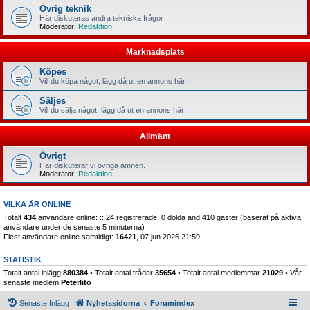
Övrig teknik
Här diskuteras andra tekniska frågor
Moderator:
Redaktion
Marknadsplats
Köpes
Vill du köpa något, lägg då ut en annons här
Säljes
Vill du sälja något, lägg då ut en annons här
Allmänt
Övrigt
Här diskuterar vi övriga ämnen.
Moderator:
Redaktion
VILKA ÄR ONLINE
Totalt
434
användare online: :: 24 registrerade, 0 dolda and 410 gäster (baserat på aktiva
användare under de senaste 5 minuterna)
Flest användare online samtidigt:
16421
, 07 jun 2026 21:59
STATISTIK
Totalt antal inlägg
880384
• Totalt antal trådar
35654
• Totalt antal medlemmar
21029
• Vår
senaste medlem
Peterlito
Senaste Inlägg
Nyhetssidorna
Forumindex