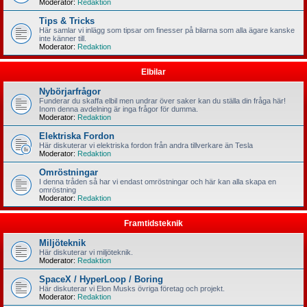
Moderator:
Redaktion
Tips & Tricks
Här samlar vi inlägg som tipsar om finesser på bilarna som alla ägare kanske
inte känner till.
Moderator:
Redaktion
Elbilar
Nybörjarfrågor
Funderar du skaffa elbil men undrar över saker kan du ställa din fråga här!
Inom denna avdelning är inga frågor för dumma.
Moderator:
Redaktion
Elektriska Fordon
Här diskuterar vi elektriska fordon från andra tillverkare än Tesla
Moderator:
Redaktion
Omröstningar
I denna tråden så har vi endast omröstningar och här kan alla skapa en
omröstning
Moderator:
Redaktion
Framtidsteknik
Miljöteknik
Här diskuterar vi miljöteknik.
Moderator:
Redaktion
SpaceX / HyperLoop / Boring
Här diskuterar vi Elon Musks övriga företag och projekt.
Moderator:
Redaktion