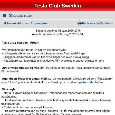
Tesla Club Sweden
Senaste Inlägg
Nyhetssidorna
Forumindex
Registrera din Tesla/elbil
Senaste besöket: 08 aug 2026 17:54
Aktuellt datum och tid: 08 aug 2026 17:54
Tesla Club Sweden - Forum
Välkommen till vårt forum! Vi har tre användarnivåer:
- oinloggade gäster kan se ett begränsat urval av forumavdelningar
- inloggade medlemmar kan se fler avdelningar och även skriva inlägg
- Teslaägare har även tillgång till exklusiva VIP-avdelningar endast synliga för dem
Alla
är välkomna att bli medlem
, du behöver inte äga en Tesla, medlemskap är gratis.
Bli medlem här
.
Äger du en Tesla eller annan elbil
kan du kostnadsfritt bli registrerad som "Teslaägare"
resp "elbilist" genom att först skaffa medlemskap och sedan
registrera din bil här
.
Våra regler:
- När du skriver inlägg
håll hövlig ton.
Personpåhopp modereras och kan resultera i
avstängning.
- Här diskuterar vi elbilar i allmänhet och Tesla i synnerhet. Andra diskussioner hänvisas
till andra forum.
- Endast ett konto per person på forumet.
- Din Tesla referralkod kan du ange i din profil. Du får inte använda referralkoder någon
annanstans på forumet! Du får inte göra reklam för referralkoder.