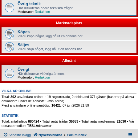
Övrig teknik
Här diskuteras andra tekniska frågor
Moderator:
Redaktion
Marknadsplats
Köpes
Vill du köpa något, lägg då ut en annons här
Säljes
Vill du sälja något, lägg då ut en annons här
Allmänt
Övrigt
Här diskuterar vi övriga ämnen.
Moderator:
Redaktion
VILKA ÄR ONLINE
Totalt
392
användare online: :: 19 registrerade, 2 dolda and 371 gäster (baserat på aktiva
användare under de senaste 5 minuterna)
Flest användare online samtidigt:
16421
, 07 jun 2026 21:59
STATISTIK
Totalt antal inlägg
880424
• Totalt antal trådar
35653
• Totalt antal medlemmar
21030
• Vår
senaste medlem
TESLAdreamer
Senaste Inlägg
Nyhetssidorna
Forumindex