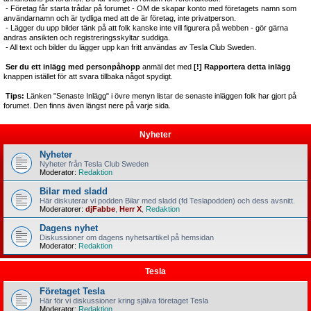
- Företag får starta trådar på forumet - OM de skapar konto med företagets namn som
användarnamn och är tydliga med att de är företag, inte privatperson.
- Lägger du upp bilder tänk på att folk kanske inte vill figurera på webben - gör gärna
andras ansikten och registreringsskyltar suddiga.
- All text och bilder du lägger upp kan fritt användas av Tesla Club Sweden.
Ser du ett inlägg med personpåhopp
anmäl det med
[!] Rapportera detta inlägg
knappen istället för att svara tillbaka något spydigt.
Tips:
Länken "Senaste Inlägg" i övre menyn listar de senaste inläggen folk har gjort på
forumet. Den finns även längst nere på varje sida.
Nyheter
Nyheter
Nyheter från Tesla Club Sweden
Moderator:
Redaktion
Bilar med sladd
Här diskuterar vi podden Bilar med sladd (fd Teslapodden) och dess avsnitt.
Moderatorer:
djFabbe
,
Herr X
,
Redaktion
Dagens nyhet
Diskussioner om dagens nyhetsartikel på hemsidan
Moderator:
Redaktion
Tesla
Företaget Tesla
Här för vi diskussioner kring själva företaget Tesla
Moderator:
Redaktion