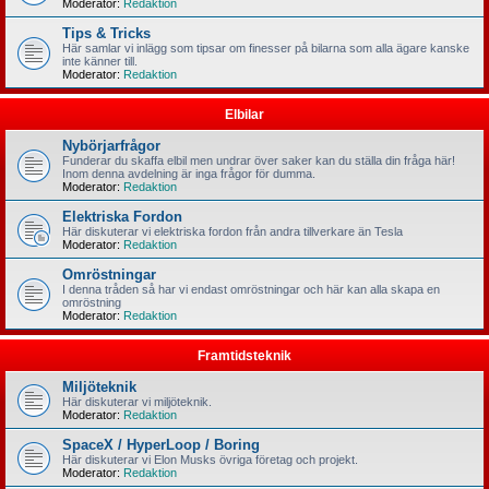
Moderator:
Redaktion
Tips & Tricks
Här samlar vi inlägg som tipsar om finesser på bilarna som alla ägare kanske
inte känner till.
Moderator:
Redaktion
Elbilar
Nybörjarfrågor
Funderar du skaffa elbil men undrar över saker kan du ställa din fråga här!
Inom denna avdelning är inga frågor för dumma.
Moderator:
Redaktion
Elektriska Fordon
Här diskuterar vi elektriska fordon från andra tillverkare än Tesla
Moderator:
Redaktion
Omröstningar
I denna tråden så har vi endast omröstningar och här kan alla skapa en
omröstning
Moderator:
Redaktion
Framtidsteknik
Miljöteknik
Här diskuterar vi miljöteknik.
Moderator:
Redaktion
SpaceX / HyperLoop / Boring
Här diskuterar vi Elon Musks övriga företag och projekt.
Moderator:
Redaktion