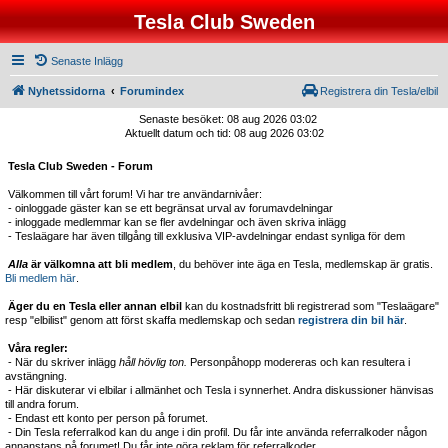
Tesla Club Sweden
Senaste Inlägg
Nyhetssidorna
Forumindex
Registrera din Tesla/elbil
Senaste besöket: 08 aug 2026 03:02
Aktuellt datum och tid: 08 aug 2026 03:02
Tesla Club Sweden - Forum
Välkommen till vårt forum! Vi har tre användarnivåer:
- oinloggade gäster kan se ett begränsat urval av forumavdelningar
- inloggade medlemmar kan se fler avdelningar och även skriva inlägg
- Teslaägare har även tillgång till exklusiva VIP-avdelningar endast synliga för dem
Alla
är välkomna att bli medlem
, du behöver inte äga en Tesla, medlemskap är gratis.
Bli medlem här
.
Äger du en Tesla eller annan elbil
kan du kostnadsfritt bli registrerad som "Teslaägare"
resp "elbilist" genom att först skaffa medlemskap och sedan
registrera din bil här
.
Våra regler:
- När du skriver inlägg
håll hövlig ton.
Personpåhopp modereras och kan resultera i
avstängning.
- Här diskuterar vi elbilar i allmänhet och Tesla i synnerhet. Andra diskussioner hänvisas
till andra forum.
- Endast ett konto per person på forumet.
- Din Tesla referralkod kan du ange i din profil. Du får inte använda referralkoder någon
annanstans på forumet! Du får inte göra reklam för referralkoder.