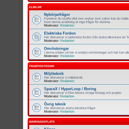
ELBILAR
Nybörjarfrågor
Funderar du skaffa elbil men undrar över saker kan du ställa 
Inom denna avdelning är inga frågor för dumma.
Moderator:
Redaktion
Elektriska Fordon
Här diskuterar vi elektriska fordon från andra tillverkare än T
Moderator:
Redaktion
Omröstningar
I denna tråden så har vi endast omröstningar och här kan al
Moderator:
Redaktion
FRAMTIDSTEKNIK
Miljöteknik
Här diskuterar vi miljöteknik.
Moderator:
Redaktion
SpaceX / HyperLoop / Boring
Här diskuterar vi Elon Musks övriga företag och projekt.
Moderator:
Redaktion
Övrig teknik
Här diskuteras andra tekniska frågor
Moderator:
Redaktion
MARKNADSPLATS