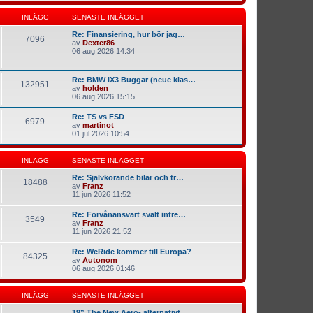
INLÄGG
SENASTE INLÄGGET
Re: Finansiering, hur bör jag…
7096
av
Dexter86
06 aug 2026 14:34
Re: BMW iX3 Buggar (neue klas…
132951
av
holden
06 aug 2026 15:15
Re: TS vs FSD
6979
av
martinot
01 jul 2026 10:54
INLÄGG
SENASTE INLÄGGET
Re: Självkörande bilar och tr…
18488
av
Franz
11 jun 2026 11:52
Re: Förvånansvärt svalt intre…
3549
av
Franz
11 jun 2026 21:52
Re: WeRide kommer till Europa?
84325
av
Autonom
06 aug 2026 01:46
INLÄGG
SENASTE INLÄGGET
19” The New Aero- alternativt…