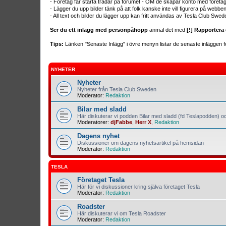
- Företag får starta trådar på forumet - OM de skapar konto med företa
- Lägger du upp bilder tänk på att folk kanske inte vill figurera på webb
- All text och bilder du lägger upp kan fritt användas av Tesla Club Swed
Ser du ett inlägg med personpåhopp
anmäl det med
[!] Rapportera 
Tips:
Länken "Senaste Inlägg" i övre menyn listar de senaste inläggen fo
NYHETER
Nyheter
Nyheter från Tesla Club Sweden
Moderator:
Redaktion
Bilar med sladd
Här diskuterar vi podden Bilar med sladd (fd Teslapodden) oc
Moderatorer:
djFabbe
,
Herr X
,
Redaktion
Dagens nyhet
Diskussioner om dagens nyhetsartikel på hemsidan
Moderator:
Redaktion
TESLA
Företaget Tesla
Här för vi diskussioner kring själva företaget Tesla
Moderator:
Redaktion
Roadster
Här diskuterar vi om Tesla Roadster
Moderator:
Redaktion