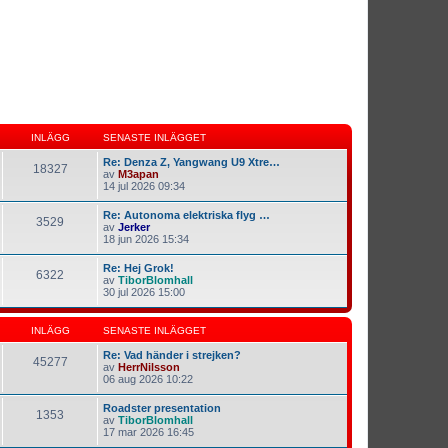
INLÄGG
SENASTE INLÄGGET
Re: Denza Z, Yangwang U9 Xtre…
18327
av
M3apan
14 jul 2026 09:34
Re: Autonoma elektriska flyg …
3529
av
Jerker
18 jun 2026 15:34
Re: Hej Grok!
6322
av
TiborBlomhall
30 jul 2026 15:00
INLÄGG
SENASTE INLÄGGET
Re: Vad händer i strejken?
45277
av
HerrNilsson
06 aug 2026 10:22
Roadster presentation
1353
av
TiborBlomhall
17 mar 2026 16:45