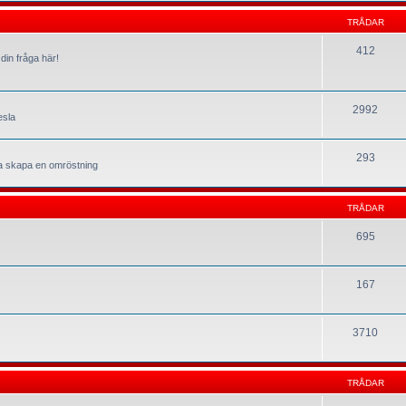
TRÅDAR
412
din fråga här!
2992
esla
293
la skapa en omröstning
TRÅDAR
695
167
3710
TRÅDAR