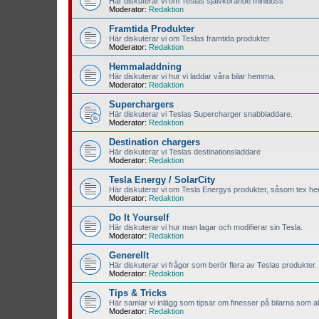
Här diskuterar vi om Teslas självkörande minibuss
Moderator:
Redaktion
Framtida Produkter
Här diskuterar vi om Teslas framtida produkter
Moderator:
Redaktion
Hemmaladdning
Här diskuterar vi hur vi laddar våra bilar hemma.
Moderator:
Redaktion
Superchargers
Här diskuterar vi Teslas Supercharger snabbladdare.
Moderator:
Redaktion
Destination chargers
Här diskuterar vi Teslas destinationsladdare
Moderator:
Redaktion
Tesla Energy / SolarCity
Här diskuterar vi om Tesla Energys produkter, såsom tex hem
Moderator:
Redaktion
Do It Yourself
Här diskuterar vi hur man lagar och modifierar sin Tesla.
Moderator:
Redaktion
Generellt
Här diskuterar vi frågor som berör flera av Teslas produkter.
Moderator:
Redaktion
Tips & Tricks
Här samlar vi inlägg som tipsar om finesser på bilarna som all
Moderator:
Redaktion