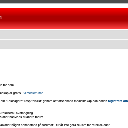
n
iga för dem
mskap är gratis.
Bli medlem här
.
d som "Teslaägare" resp "elbilist" genom att först skaffa medlemskap och sedan
registrera din
esultera i avstängning.
sioner hänvisas till andra forum.
erralkoder någon annanstans på forumet! Du får inte göra reklam för referralkoder.