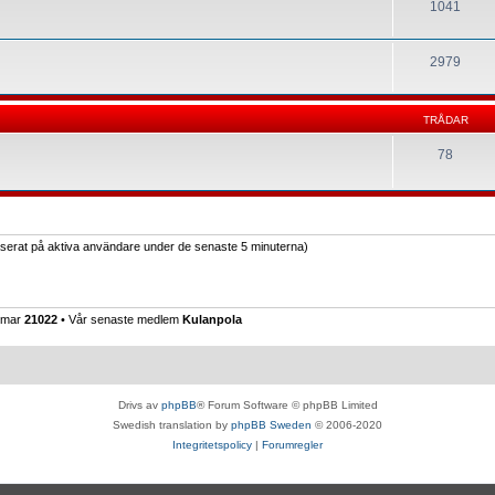
1041
2979
TRÅDAR
78
baserat på aktiva användare under de senaste 5 minuterna)
emmar
21022
• Vår senaste medlem
Kulanpola
Drivs av
phpBB
® Forum Software © phpBB Limited
Swedish translation by
phpBB Sweden
© 2006-2020
Integritetspolicy
|
Forumregler