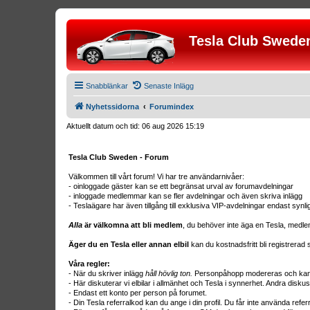
Tesla Club Swede
Snabblänkar
Senaste Inlägg
Nyhetssidorna
Forumindex
Aktuellt datum och tid: 06 aug 2026 15:19
Tesla Club Sweden - Forum
Välkommen till vårt forum! Vi har tre användarnivåer:
- oinloggade gäster kan se ett begränsat urval av forumavdelningar
- inloggade medlemmar kan se fler avdelningar och även skriva inlägg
- Teslaägare har även tillgång till exklusiva VIP-avdelningar endast synl
Alla
är välkomna att bli medlem
, du behöver inte äga en Tesla, medle
Äger du en Tesla eller annan elbil
kan du kostnadsfritt bli registrera
Våra regler:
- När du skriver inlägg
håll hövlig ton.
Personpåhopp modereras och kan r
- Här diskuterar vi elbilar i allmänhet och Tesla i synnerhet. Andra diskus
- Endast ett konto per person på forumet.
- Din Tesla referralkod kan du ange i din profil. Du får inte använda ref