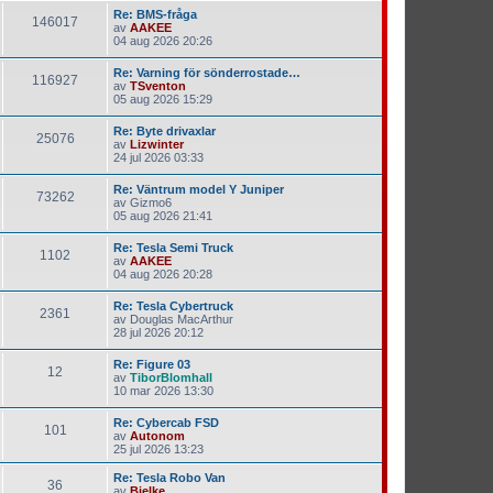
Re: BMS-fråga
146017
av
AAKEE
04 aug 2026 20:26
Re: Varning för sönderrostade…
116927
av
TSventon
05 aug 2026 15:29
Re: Byte drivaxlar
25076
av
Lizwinter
24 jul 2026 03:33
Re: Väntrum model Y Juniper
73262
av
Gizmo6
05 aug 2026 21:41
Re: Tesla Semi Truck
1102
av
AAKEE
04 aug 2026 20:28
Re: Tesla Cybertruck
2361
av
Douglas MacArthur
28 jul 2026 20:12
Re: Figure 03
12
av
TiborBlomhall
10 mar 2026 13:30
Re: Cybercab FSD
101
av
Autonom
25 jul 2026 13:23
Re: Tesla Robo Van
36
av
Bjelke