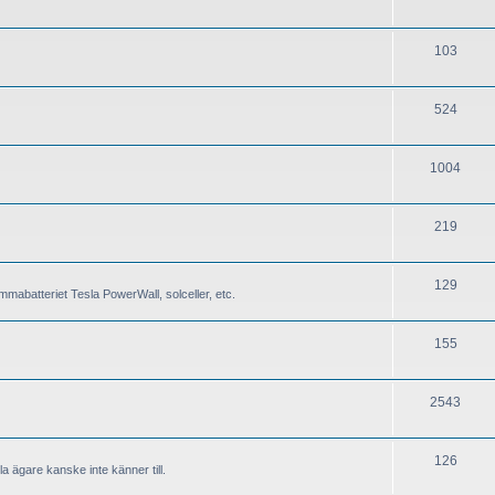
103
524
1004
219
129
mabatteriet Tesla PowerWall, solceller, etc.
155
2543
126
a ägare kanske inte känner till.