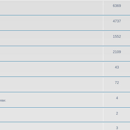
6369
4737
1552
2109
43
72
4
nter.
2
3