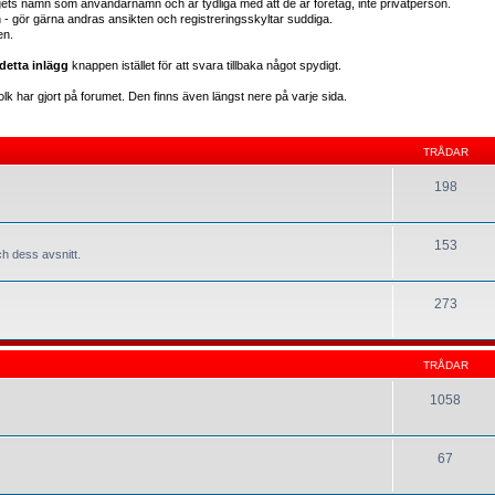
gets namn som användarnamn och är tydliga med att de är företag, inte privatperson.
en - gör gärna andras ansikten och registreringsskyltar suddiga.
en.
detta inlägg
knappen istället för att svara tillbaka något spydigt.
lk har gjort på forumet. Den finns även längst nere på varje sida.
TRÅDAR
198
153
h dess avsnitt.
273
TRÅDAR
1058
67