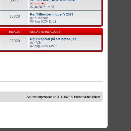
5044
av
munkiz
27 jul 2026 14:43
Re: Tillbehöer model Y 2023
16820
av
Kulanpola
06 aug 2026 11:52
INLÄGG
SENASTE INLÄGGET
Re: Funderar på att lämna Tes…
21020
av
-AG-
02 aug 2026 14:48
Alla tidsangivelser är UTC+02:00 Europe/Stockholm