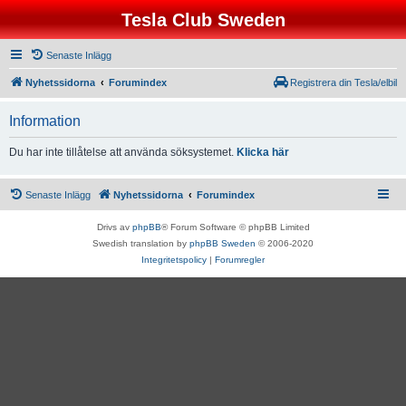
Tesla Club Sweden
Senaste Inlägg
Nyhetssidorna
Forumindex
Registrera din Tesla/elbil
Information
Du har inte tillåtelse att använda söksystemet.
Klicka här
Senaste Inlägg
Nyhetssidorna
Forumindex
Drivs av
phpBB
® Forum Software © phpBB Limited
Swedish translation by
phpBB Sweden
© 2006-2020
Integritetspolicy
|
Forumregler