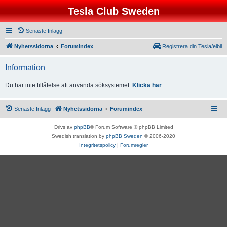
Tesla Club Sweden
Senaste Inlägg
Nyhetssidorna
Forumindex
Registrera din Tesla/elbil
Information
Du har inte tillåtelse att använda söksystemet.
Klicka här
Senaste Inlägg
Nyhetssidorna
Forumindex
Drivs av
phpBB
® Forum Software © phpBB Limited
Swedish translation by
phpBB Sweden
© 2006-2020
Integritetspolicy
|
Forumregler