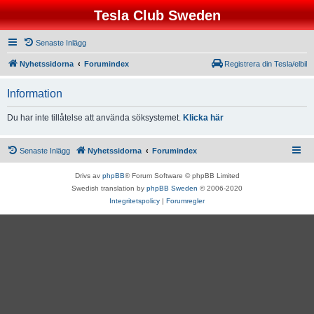
Tesla Club Sweden
Senaste Inlägg
Nyhetssidorna
Forumindex
Registrera din Tesla/elbil
Information
Du har inte tillåtelse att använda söksystemet.
Klicka här
Senaste Inlägg
Nyhetssidorna
Forumindex
Drivs av
phpBB
® Forum Software © phpBB Limited
Swedish translation by
phpBB Sweden
© 2006-2020
Integritetspolicy
|
Forumregler