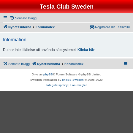
Tesla Club Sweden
Senaste Inlägg
Nyhetssidorna
Forumindex
Registrera din Tesla/elbil
Information
Du har inte tillåtelse att använda söksystemet.
Klicka här
Senaste Inlägg
Nyhetssidorna
Forumindex
Drivs av
phpBB
® Forum Software © phpBB Limited
Swedish translation by
phpBB Sweden
© 2006-2020
Integritetspolicy
|
Forumregler