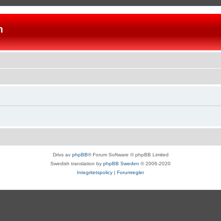
n
Drivs av
phpBB
® Forum Software © phpBB Limited
Swedish translation by
phpBB Sweden
© 2006-2020
Integritetspolicy
|
Forumregler