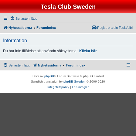
Tesla Club Sweden
Senaste Inlägg
Nyhetssidorna
Forumindex
Registrera din Tesla/elbil
Information
Du har inte tillåtelse att använda söksystemet.
Klicka här
Senaste Inlägg
Nyhetssidorna
Forumindex
Drivs av
phpBB
® Forum Software © phpBB Limited
Swedish translation by
phpBB Sweden
© 2006-2020
Integritetspolicy
|
Forumregler