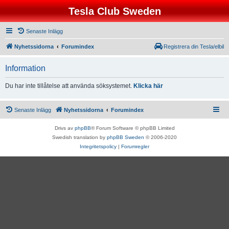
Tesla Club Sweden
Senaste Inlägg
Nyhetssidorna
Forumindex
Registrera din Tesla/elbil
Information
Du har inte tillåtelse att använda söksystemet.
Klicka här
Senaste Inlägg
Nyhetssidorna
Forumindex
Drivs av
phpBB
® Forum Software © phpBB Limited
Swedish translation by
phpBB Sweden
© 2006-2020
Integritetspolicy
|
Forumregler