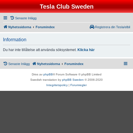
Tesla Club Sweden
Senaste Inlägg
Nyhetssidorna
Forumindex
Registrera din Tesla/elbil
Information
Du har inte tillåtelse att använda söksystemet.
Klicka här
Senaste Inlägg
Nyhetssidorna
Forumindex
Drivs av
phpBB
® Forum Software © phpBB Limited
Swedish translation by
phpBB Sweden
© 2006-2020
Integritetspolicy
|
Forumregler