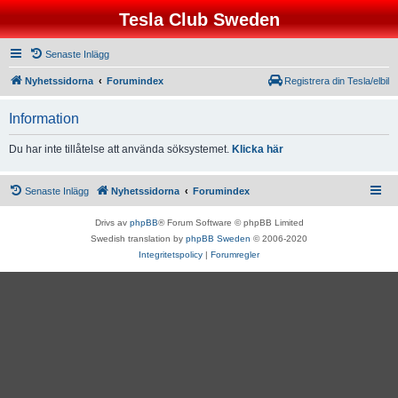
Tesla Club Sweden
Senaste Inlägg
Nyhetssidorna
Forumindex
Registrera din Tesla/elbil
Information
Du har inte tillåtelse att använda söksystemet.
Klicka här
Senaste Inlägg
Nyhetssidorna
Forumindex
Drivs av
phpBB
® Forum Software © phpBB Limited
Swedish translation by
phpBB Sweden
© 2006-2020
Integritetspolicy
|
Forumregler