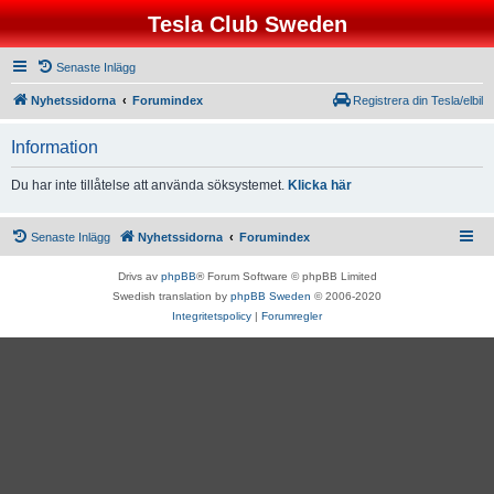
Tesla Club Sweden
Senaste Inlägg
Nyhetssidorna
Forumindex
Registrera din Tesla/elbil
Information
Du har inte tillåtelse att använda söksystemet.
Klicka här
Senaste Inlägg
Nyhetssidorna
Forumindex
Drivs av
phpBB
® Forum Software © phpBB Limited
Swedish translation by
phpBB Sweden
© 2006-2020
Integritetspolicy
|
Forumregler