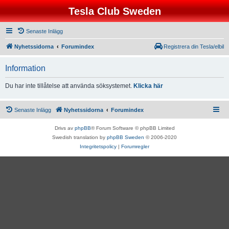
Tesla Club Sweden
Senaste Inlägg
Nyhetssidorna
Forumindex
Registrera din Tesla/elbil
Information
Du har inte tillåtelse att använda söksystemet.
Klicka här
Senaste Inlägg
Nyhetssidorna
Forumindex
Drivs av
phpBB
® Forum Software © phpBB Limited
Swedish translation by
phpBB Sweden
© 2006-2020
Integritetspolicy
|
Forumregler