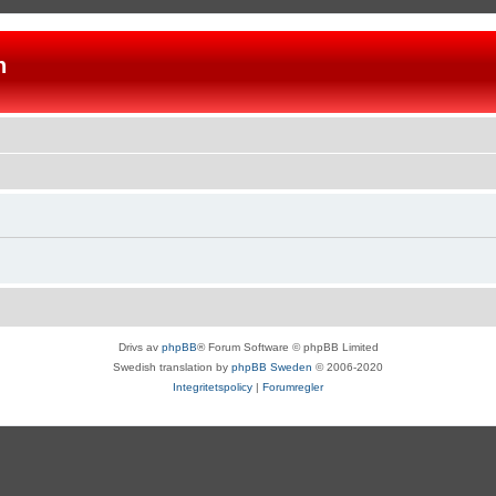
n
Drivs av
phpBB
® Forum Software © phpBB Limited
Swedish translation by
phpBB Sweden
© 2006-2020
Integritetspolicy
|
Forumregler