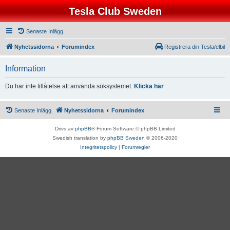
Tesla Club Sweden
Senaste Inlägg
Nyhetssidorna
Forumindex
Registrera din Tesla/elbil
Information
Du har inte tillåtelse att använda söksystemet.
Klicka här
Senaste Inlägg
Nyhetssidorna
Forumindex
Drivs av
phpBB
® Forum Software © phpBB Limited
Swedish translation by
phpBB Sweden
© 2006-2020
Integritetspolicy
|
Forumregler