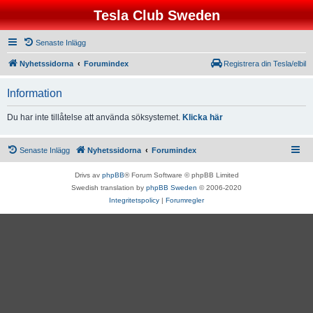
Tesla Club Sweden
Senaste Inlägg
Nyhetssidorna
Forumindex
Registrera din Tesla/elbil
Information
Du har inte tillåtelse att använda söksystemet.
Klicka här
Senaste Inlägg
Nyhetssidorna
Forumindex
Drivs av
phpBB
® Forum Software © phpBB Limited
Swedish translation by
phpBB Sweden
© 2006-2020
Integritetspolicy
|
Forumregler