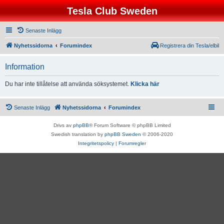
Tesla Club Sweden
Senaste Inlägg
Nyhetssidorna
Forumindex
Registrera din Tesla/elbil
Information
Du har inte tillåtelse att använda söksystemet.
Klicka här
Senaste Inlägg
Nyhetssidorna
Forumindex
Drivs av
phpBB
® Forum Software © phpBB Limited
Swedish translation by
phpBB Sweden
© 2006-2020
Integritetspolicy
|
Forumregler