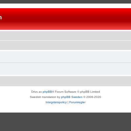
n
Drivs av
phpBB
® Forum Software © phpBB Limited
Swedish translation by
phpBB Sweden
© 2006-2020
Integritetspolicy
|
Forumregler