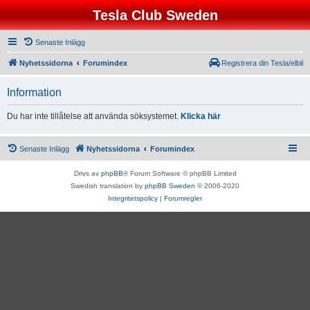
Tesla Club Sweden
Senaste Inlägg
Nyhetssidorna
Forumindex
Registrera din Tesla/elbil
Information
Du har inte tillåtelse att använda söksystemet.
Klicka här
Senaste Inlägg
Nyhetssidorna
Forumindex
Drivs av
phpBB
® Forum Software © phpBB Limited
Swedish translation by
phpBB Sweden
© 2006-2020
Integritetspolicy
|
Forumregler