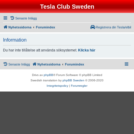
Tesla Club Sweden
Senaste Inlägg
Nyhetssidorna
Forumindex
Registrera din Tesla/elbil
Information
Du har inte tillåtelse att använda söksystemet.
Klicka här
Senaste Inlägg
Nyhetssidorna
Forumindex
Drivs av
phpBB
® Forum Software © phpBB Limited
Swedish translation by
phpBB Sweden
© 2006-2020
Integritetspolicy
|
Forumregler