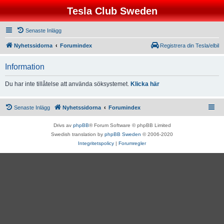
Tesla Club Sweden
Senaste Inlägg
Nyhetssidorna
Forumindex
Registrera din Tesla/elbil
Information
Du har inte tillåtelse att använda söksystemet.
Klicka här
Senaste Inlägg
Nyhetssidorna
Forumindex
Drivs av
phpBB
® Forum Software © phpBB Limited
Swedish translation by
phpBB Sweden
© 2006-2020
Integritetspolicy
|
Forumregler